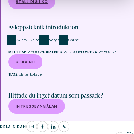
STÄLL DIG I KÖ
Avloppsteknik introduktion
24 nov–26 nov
3 dagar
Online
MEDLEM:
12 800 kr
PARTNER:
20 700 kr
ÖVRIGA:
28 600 kr
BOKA NU
11/32
platser bokade
Hittade du inget datum som passade?
INTRESSEANMÄLAN
DELA SIDAN