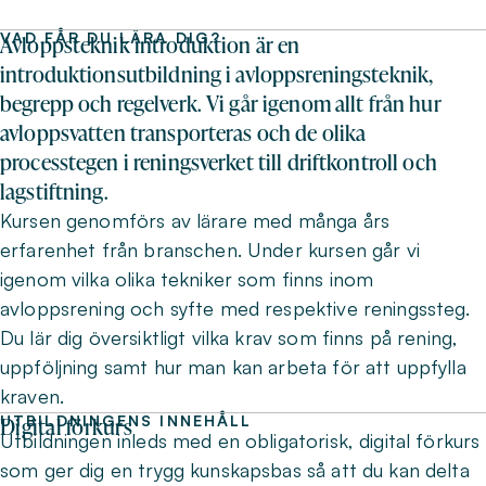
VAD FÅR DU LÄRA DIG?
Avloppsteknik introduktion är en
introduktionsutbildning i avloppsreningsteknik,
begrepp och regelverk. Vi går igenom allt från hur
avloppsvatten transporteras och de olika
processtegen i reningsverket till driftkontroll och
lagstiftning.
Kursen genomförs av lärare med många års
erfarenhet från branschen. Under kursen går vi
igenom vilka olika tekniker som finns inom
avloppsrening och syfte med respektive reningssteg.
Du lär dig översiktligt vilka krav som finns på rening,
uppföljning samt hur man kan arbeta för att uppfylla
kraven.
UTBILDNINGENS INNEHÅLL
Digital förkurs
Utbildningen inleds med en obligatorisk, digital förkurs
som ger dig en trygg kunskapsbas så att du kan delta