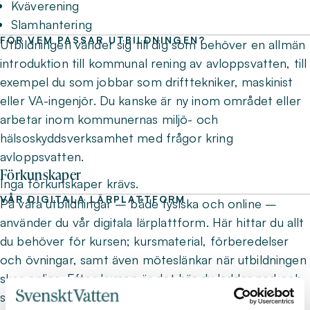
Kväverening
Slamhantering
FÖR VEM PASSAR UTBILDNINGEN?
Utbildningen vänder sig till dig som behöver en allmän
introduktion till kommunal rening av avloppsvatten, till
exempel du som jobbar som drifttekniker, maskinist
eller VA-ingenjör. Du kanske är ny inom området eller
arbetar inom kommunernas miljö- och
hälsoskyddsverksamhet med frågor kring
avloppsvatten.
Förkunskaper
Inga förkunskaper krävs.
VÅR DIGITALA LÄRPLATTFORM
På våra utbildningar – både fysiska och online –
använder du vår digitala lärplattform. Här hittar du allt
du behöver för kursen; kursmaterial, förberedelser
och övningar, samt även möteslänkar när utbildningen
sker online. Efter kursen är det här du laddar ned och
sparar ditt kursintyg.