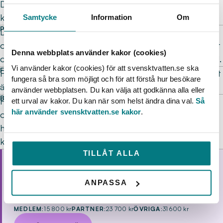
Du får mer information via e-post i god tid innan
kursstart.
Samtycke
Information
Om
PÅ PLATS ELLER ONLINE?
Du kan välja att gå denna utbildning på plats eller
online. Du hittar mer info om tider och annat praktiskt
Denna webbplats använder kakor (cookies)
om respektive tillfälle i nästa steg. Klicka på BOKA NU.
Vi använder kakor (cookies) för att svensktvatten.se ska
FÖRDJUPA DINA KUNSKAPER
För dig som vill fördjupa dina kunskaper inom området
fungera så bra som möjligt och för att förstå hur besökare
är
Avloppsteknik diplomkurs
ett naturligt nästa steg.
använder webbplatsen. Du kan välja att godkänna alla eller
BOKNINGSVILLKOR
Här hittar du våra
bokningsvillkor för utbildningar
. Vi har
ett urval av kakor. Du kan när som helst ändra dina val.
Så
här använder svensktvatten.se kakor
.
ofta väntelista till våra kurser, så vi uppskattar när du
hör av dig i god tid om du inte har möjlighet att gå. Då
kan vi ge din plats till någon som väntar.
UTBILDNINGSTILLFÄLLEN
TILLÅT ALLA
Avloppsteknik introduktion
ANPASSA
6 okt–7 okt
2 dagar
Eskilstuna
MEDLEM:
15 800 kr
PARTNER:
23 700 kr
ÖVRIGA:
31 600 kr