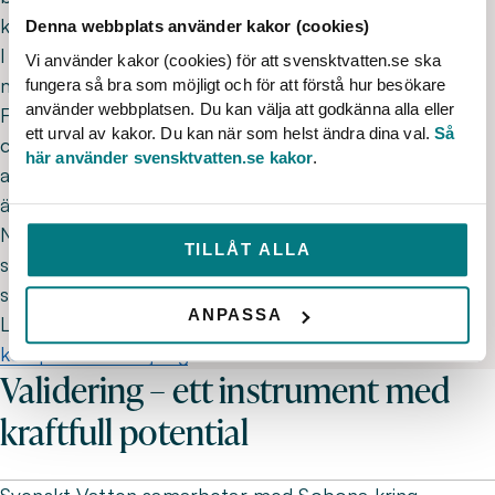
kompetensförsörjningen.
Denna webbplats använder kakor (cookies)
I första hand riktar sig nätverket till Svenskt Vattens
Vi använder kakor (cookies) för att svensktvatten.se ska
medlemmar, alltså kommunala VA-organisationer.
fungera så bra som möjligt och för att förstå hur besökare
använder webbplatsen. Du kan välja att godkänna alla eller
Funktioner som bör vara intresserade är till exempel
ett urval av kakor. Du kan när som helst ändra dina val.
Så
chefer och ledare, HR och kommunikation. Även
här använder svensktvatten.se kakor
.
andra, som utbildningsföreträdare och leverantörer,
är välkomna.
Nätverket har en teamsyta som kan användas för att
TILLÅT ALLA
sprida nyheter och idéer om hur man kan arbeta med
strategisk eller operativ kompetensförsörjning.
ANPASSA
Läs mer om
nätverket för strategisk
kompetensförsörjning
.
Validering – ett instrument med
kraftfull potential