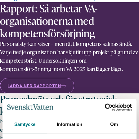
Rapport: Så arbetar VA-
organisationerna med
kompetensförsörjning
Personalstyrkan växer – men rätt kompetens saknas ändå.
Varje tredje organisation har skjutit upp projekt på grund av
kompetensbrist. Undersökningen om
kompetensförsörjning inom VA 2025 kartlägger läget.
LADDA NER RAPPORTEN
Branschnätverk för strategisk
kompetensförsörjning
Nätverket är en gemensam arena för kunskaps- och
Samtycke
Information
Om
erfarenhetsutbyte samt inspiration möta VA-
branschens utmaningar när det gäller den strategiska