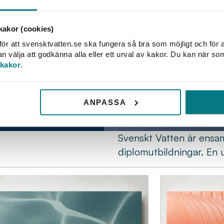
ers with an interest in
DIWA Drinking Water
akor (cookies)
6.
ör att svensktvatten.se ska fungera så bra som möjligt och för a
välja att godkänna alla eller ett urval av kakor. Du kan när so
 kakor
.
ANPASSA
Svenskt Vatten är ensa
diplomutbildningar. En 