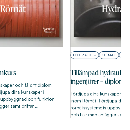
HYDRAULIK
KLIMAT
RÖR
omkurs
Tillämpad hydraulik f
ingenjörer – diplomk
skaper och få ditt diplom
jupa dina kunskaper i
Fördjupa dina kunskaper och 
 uppbyggnad och funktion
inom Rörnät. Fördjupa dina 
ger samt driftar,…
rörnätssystemets uppbyggna
och hur man anlägger samt dr