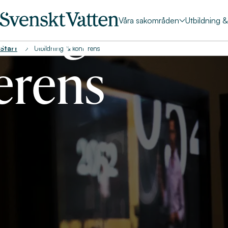
ning &
Våra sakområden
Utbildning 
Start
Utbildning & konferens
erens