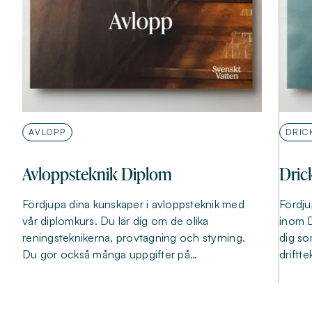
AVLOPP
DRIC
Avloppsteknik Diplom
Dric
Fördjupa dina kunskaper i avloppsteknik med
Fördju
vår diplomkurs. Du lär dig om de olika
inom D
reningsteknikerna, provtagning och styrning.
dig so
Du gör också många uppgifter på…
driftte