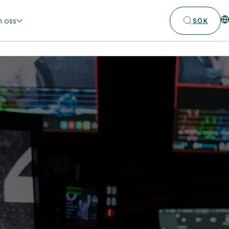
 oss
SÖK