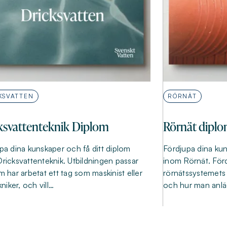
KSVATTEN
RÖRNÄT
ksvattenteknik Diplom
Rörnät dipl
pa dina kunskaper och få ditt diplom
Fördjupa dina kun
ricksvattenteknik. Utbildningen passar
inom Rörnät. Förd
m har arbetat ett tag som maskinist eller
rörnätssystemets
kniker, och vill…
och hur man anläg