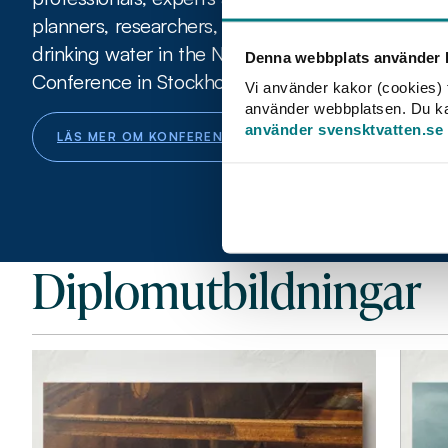
planners, researchers, engineers, advisors and oth
drinking water in the Nordic region to the NOR
Denna webbplats använder k
Conference in Stockholm 16–18 September 202
Vi använder kakor (cookies) f
använder webbplatsen. Du kan 
använder svensktvatten.se
LÄS MER OM KONFERENSEN
Diplomutbildningar