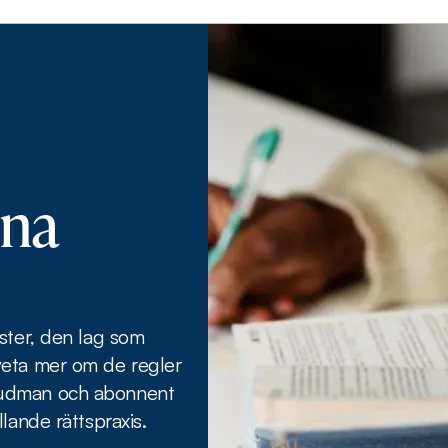
nna
ster, den lag som
veta mer om de regler
vudman och abonnent
lande rättspraxis.