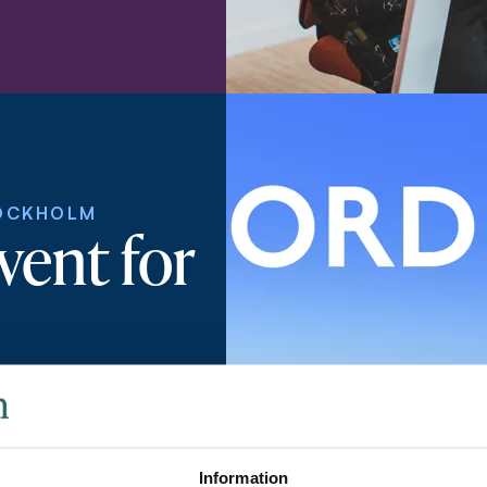
TOCKHOLM
vent for
 Vatten welcome water
Information
s and operators, city