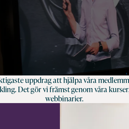
viktigaste uppdrag att hjälpa våra medlem
ing. Det gör vi främst genom våra kurser
webbinarier.