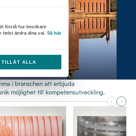
tt förstå hur besökare
m helst ändra dina val.
Så här
TILLÅT ALLA
mma i branschen att erbjuda
unik möjlighet till kompetensutveckling.