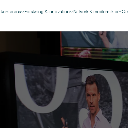
& konferens
Forskning & innovation
Nätverk & medlemskap
Om