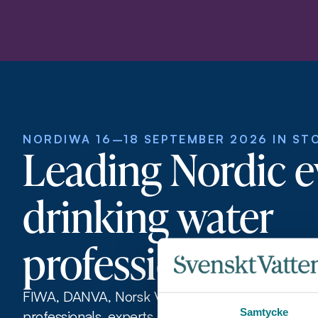
NORDIWA 16–18 SEPTEMBER 2026 IN S
Leading Nordic e
drinking water
professionals
FIWA, DANVA, Norsk Vann, Samorka and Svenskt
Samtycke
professionals, experts and practitioners, manager