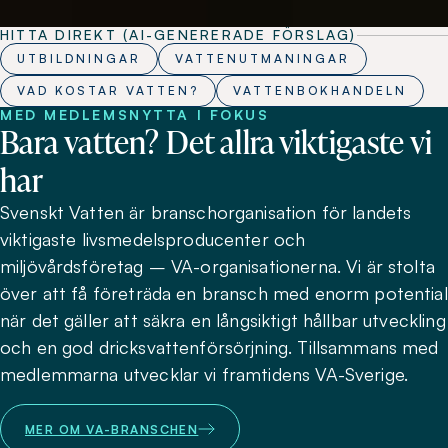
HITTA DIREKT (AI-GENERERADE FÖRSLAG)
UTBILDNINGAR
VATTENUTMANINGAR
VAD KOSTAR VATTEN?
VATTENBOKHANDELN
MED MEDLEMSNYTTA I FOKUS
Bara vatten? Det allra viktigaste vi
har
Svenskt Vatten är branschorganisation för landets
viktigaste livsmedelsproducenter och
miljövårdsföretag – VA-organisationerna. Vi är stolta
över att få företräda en bransch med enorm potential
när det gäller att säkra en långsiktigt hållbar utveckling
och en god dricksvattenförsörjning. Tillsammans med
medlemmarna utvecklar vi framtidens VA-Sverige.
MER OM VA-BRANSCHEN