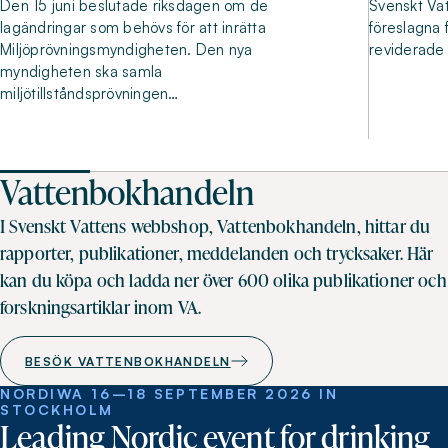
Den 15 juni beslutade riksdagen om de
Svenskt Vat
lagändringar som behövs för att inrätta
föreslagna f
Miljöprövningsmyndigheten. Den nya
reviderade 
myndigheten ska samla
miljötillståndsprövningen…
Vattenbokhandeln
I Svenskt Vattens webbshop, Vattenbokhandeln, hittar du
rapporter, publikationer, meddelanden och trycksaker. Här
kan du köpa och ladda ner över 600 olika publikationer och
forskningsartiklar inom VA.
BESÖK VATTENBOKHANDELN
NORDIWA 16–18 SEPTEMBER 2026 IN
STOCKHOLM
Leading Nordic event for drinking