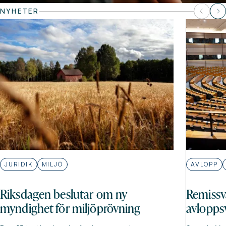
NYHETER
JURIDIK
MILJÖ
AVLOPP
Riksdagen beslutar om ny
Remissv
myndighet för miljöprövning
avlopps