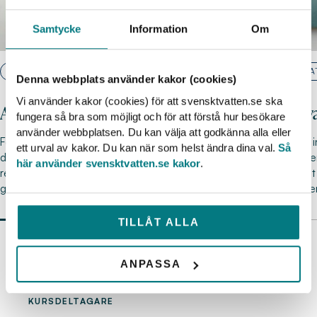
Samtycke
Information
Om
AVLOPP
DRICKSVA
Denna webbplats använder kakor (cookies)
Vi använder kakor (cookies) för att svensktvatten.se ska
Avloppsteknik Diplom
Dricksv
fungera så bra som möjligt och för att förstå hur besökare
använder webbplatsen. Du kan välja att godkänna alla eller
Fördjupa dina kunskaper i avloppsteknik med vår
Fördjupa di
ett urval av kakor. Du kan när som helst ändra dina val.
Så
diplomkurs. Du lär dig om de olika
Dricksvatte
här använder svensktvatten.se kakor
.
reningsteknikerna, provtagning och styrning. Du
har arbetat
gör också många uppgifter på…
driftteknike
TILLÅT ALLA
Sakligt, bra föreläsare, tydligt.
ANPASSA
Fem stjärnor!
KURSDELTAGARE