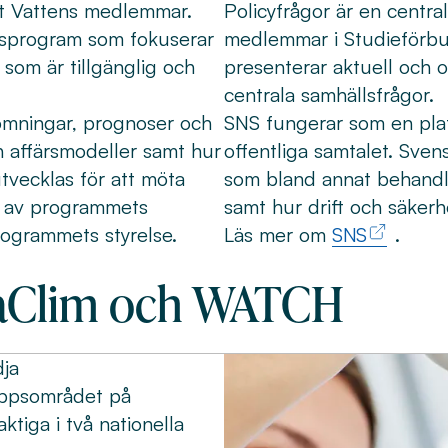
skt Vattens medlemmar.
Policyfrågor är en centra
ngsprogram som fokuserar
medlemmar i Studieförbu
 som är tillgänglig och
presenterar aktuell och 
centrala samhällsfrågor.
ömningar, prognoser och
SNS fungerar som en plat
ch affärsmodeller samt hur
offentliga samtalet. Sven
tvecklas för att möta
som bland annat behandlar
el av programmets
samt hur drift och säkerh
programmets styrelse.
Läs mer om
SNS
.
uaClim och WATCH
dja
oppsområdet på
ktiga i två nationella