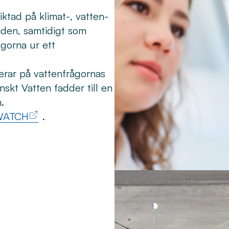
iktad på klimat-, vatten-
den, samtidigt som
ågorna ur ett
erar på vattenfrågornas
skt Vatten fadder till en
.
WATCH
.