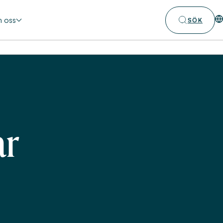
 oss
SÖK
ar