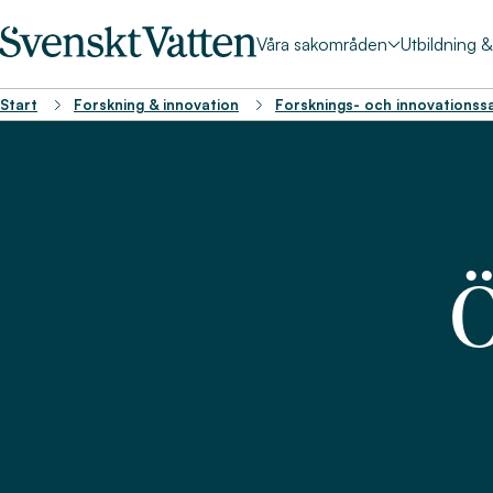
Våra sakområden
Utbildning 
Start
Forskning & innovation
Forsknings- och innovationss
Ö