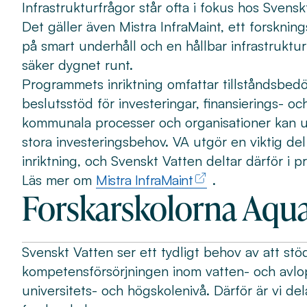
Infrastrukturfrågor står ofta i fokus hos Sven
Det gäller även Mistra InfraMaint, ett forskni
på smart underhåll och en hållbar infrastruktur
säker dygnet runt.
Programmets inriktning omfattar tillståndsbed
beslutsstöd för investeringar, finansierings- o
kommunala processer och organisationer kan u
stora investeringsbehov. VA utgör en viktig d
inriktning, och Svenskt Vatten deltar därför i 
Läs mer om
Mistra InfraMaint
.
Forskarskolorna Aq
Svenskt Vatten ser ett tydligt behov av att stö
kompetensförsörjningen inom vatten- och avl
universitets- och högskolenivå. Därför är vi dela