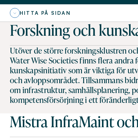
HITTA PÅ SIDAN
Forskning och kunska
Utöver de större forskningsklustren o
Water Wise Societies finns flera andra 
kunskapsinitiativ som är viktiga för ut
och avloppsområdet. Tillsammans bidra
om infrastruktur, samhällsplanering, p
kompetensförsörjning i ett föränderligt
Mistra InfraMaint oc