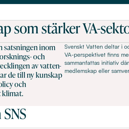
p som stärker VA-sekt
ch satsningen inom
Svenskt Vatten deltar i oc
VA-perspektivet finns me
forsknings- och
sammanfattas initiativ d
vecklingen av vatten-
medlemskap eller samver
r de till ny kunskap
olicy och
 klimat.
h SNS