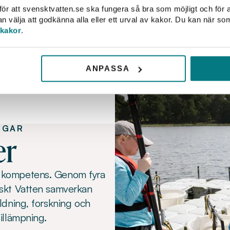
ör att svensktvatten.se ska fungera så bra som möjligt och för a
välja att godkänna alla eller ett urval av kakor. Du kan när so
 kakor
.
ANPASSA
NGAR
er
t kompetens. Genom fyra
nskt Vatten samverkan
ildning, forskning och
illämpning.