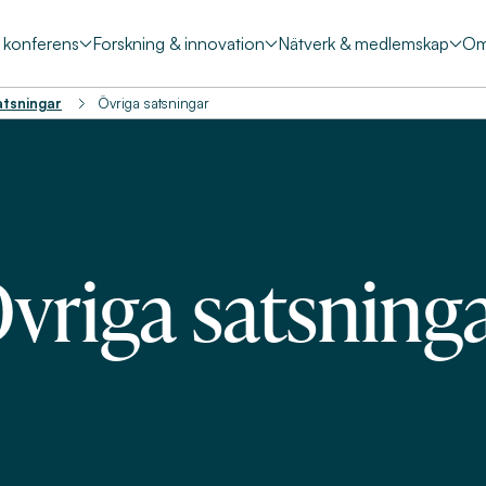
& konferens
Forskning & innovation
Nätverk & medlemskap
Om
atsningar
Övriga satsningar
vriga satsning