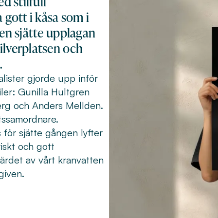
 stilfull
 gott i kåsa som i
den sjätte upplagan
ilverplatsen och
.
alister gjorde upp inför
ler: Gunilla Hultgren
berg och Anders Mellden.
tssamordnare.
ör sjätte gången lyfter
iskt och gott
värdet av vårt kranvatten
given.