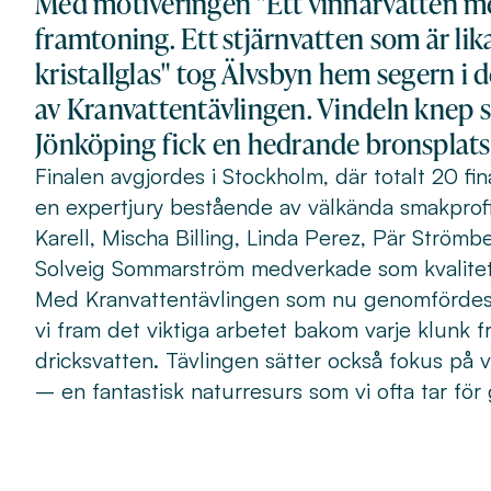
Med motiveringen "Ett vinnarvatten med
framtoning. Ett stjärnvatten som är lika
kristallglas" tog Älvsbyn hem segern i 
av Kranvattentävlingen. Vindeln knep s
Jönköping fick en hedrande bronsplats
Finalen avgjordes i Stockholm, där totalt 20 fin
en expertjury bestående av välkända smakprofi
Karell, Mischa Billing, Linda Perez, Pär Ström
Solveig Sommarström medverkade som kvalite
Med Kranvattentävlingen som nu genomfördes f
vi fram det viktiga arbetet bakom varje klunk fr
dricksvatten. Tävlingen sätter också fokus på 
– en fantastisk naturresurs som vi ofta tar för 