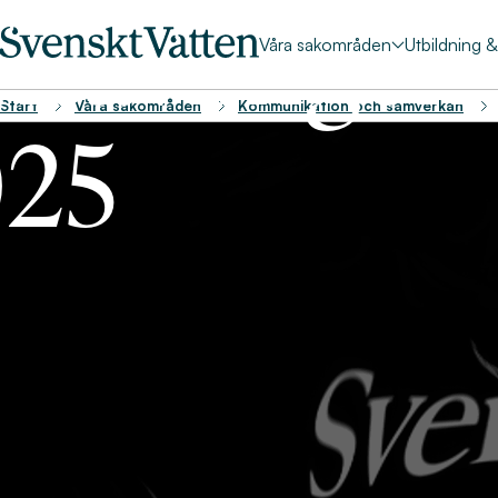
ntävlingen
Våra sakområden
Utbildning 
Start
Våra sakområden
Kommunikation och samverkan
25