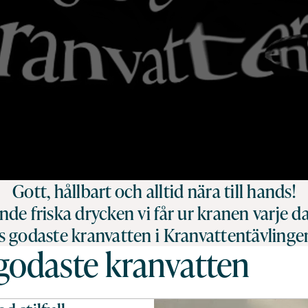
Gott, hållbart och alltid nära till hands!
ande friska drycken vi får ur kranen varje 
s godaste kranvatten i Kranvattentävling
 godaste kranvatten