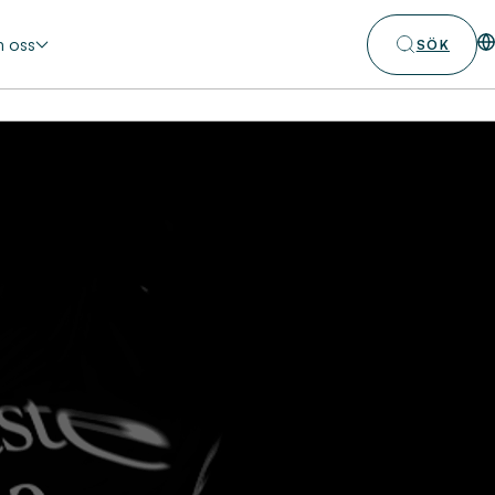
 oss
SÖK