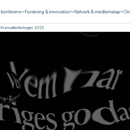
& konferens
Forskning & innovation
Nätverk & medlemskap
Om
Kranvattentävlingen 2025