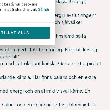
vatten som smakar första klass. Krispigt,
tt förstå hur besökare
gan."
m helst ändra dina val.
Så här
 och stabilt vatten med energi i avslutningen."
ent vatten med kall kärna och självsäker
TILLÅT ALLA
ed mersmak. Delikat med finstämd sälta i
mvatten med stolt framtoning. Fräscht, krispigt
unk till."
ten med lätt elegant känsla. Gör en extra piruett
orlande känsla. Här finns balans och en extra
 med energi och en attraktiv sval kärna. En
d balans och en spännande frisk blommighet.