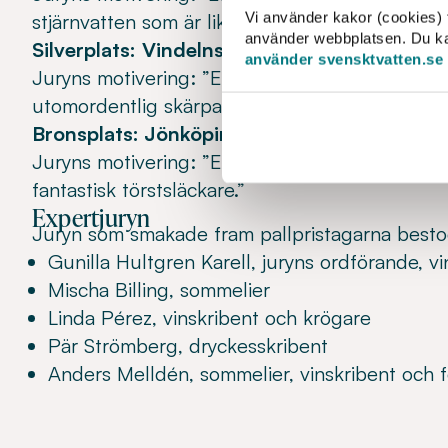
Vi använder kakor (cookies) f
stjärnvatten som är lika gott i kåsa som i kristall
använder webbplatsen. Du kan 
Silverplats:
Vindelns kommun
använder svensktvatten.se
Juryns motivering: ”Ett vatten med hög, frisk 
utomordentlig skärpa som liksom smattrar i g
Bronsplats: Jönköpings kommun
Juryns motivering: ”Ett vatten som bjuder på b
fantastisk törstsläckare.”
Expertjuryn
Juryn som smakade fram pallpristagarna besto
Gunilla Hultgren Karell, juryns ordförande, vi
Mischa Billing, sommelier
Linda Pérez, vinskribent och krögare
Pär Strömberg, dryckesskribent
Anders Melldén, sommelier, vinskribent och f