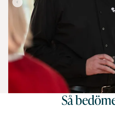
Så bedömer
Älvsbyns kommun tilldelades titeln Sveriges godaste kra