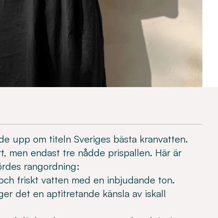
e upp om titeln Sveriges bästa kranvatten.
t, men endast tre nådde prispallen. Här är
nbördes rangordning:
igt och friskt vatten med en inbjudande ton.
er det en aptitretande känsla av iskall