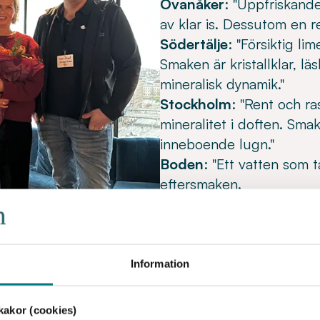
Ovanåker
: "Uppfriskand
av klar is. Dessutom en r
Södertälje
: "Försiktig li
Smaken är kristallklar, l
mineralisk dynamik."
Stockholm
: "Rent och r
mineralitet i doften. Sm
inneboende lugn."
Boden
: "Ett vatten som 
eftersmaken.
Umeå
: "Ett power-vatten
fräschör."
Sundsvall
: "Ett vatten m
 juryns ordförande Gunilla
törstsläckare."
Information
Härnösand
: "Karaktärsfu
mmun
schwung i eftersmak."
akor (cookies)
l framtoning. Ett