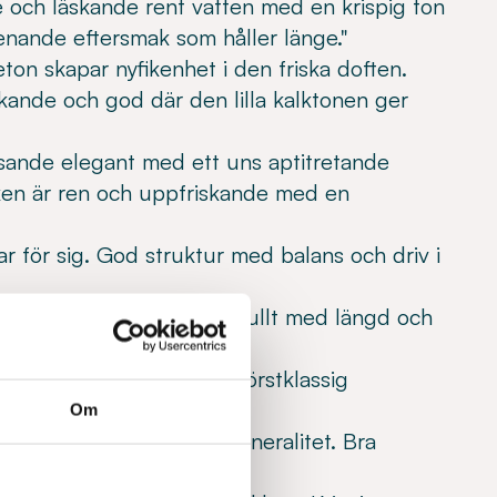
e och läskande rent vatten med en krispig ton
enande eftersmak som håller länge."
meton skapar nyfikenhet i den friska doften.
äskande och god där den lilla kalktonen ger
asande elegant med ett uns aptitretande
aken är ren och uppfriskande med en
tar för sig. God struktur med balans och driv i
 med identitet. Karaktärsfullt med längd och
ed mycket fin energi, en förstklassig
Om
llt vatten med finessrik mineralitet. Bra