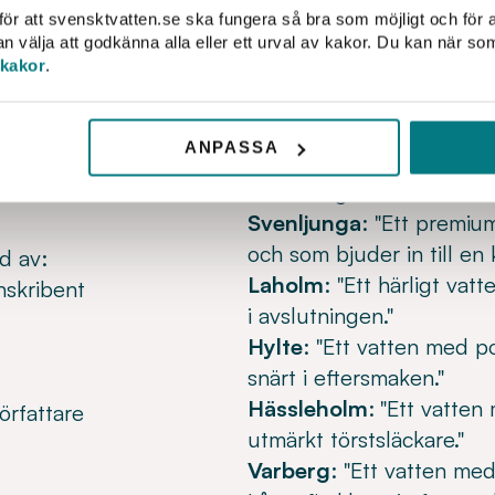
Mora
: "Ett uppfriskande 
ör att svensktvatten.se ska fungera så bra som möjligt och för a
glas.”
läskande och lent på tun
välja att godkänna alla eller ett urval av kakor. Du kan när so
Malung
: "Ett balanserat
 kakor
.
smak och driv. Det har en
Hagfors
: "Ett fräscht, r
ommen.”
elegans."
ANPASSA
Eda
: "Läskande vatten m
åde kraft och finess. En
avslutningen."
Svenljunga
: "Ett premiu
och som bjuder in till en kl
d av:
Laholm
: "Ett härligt vat
nskribent
i avslutningen."
Hylte
: "Ett vatten med p
snärt i eftersmaken."
Hässleholm
:
"Ett vatten
örfattare
utmärkt törstsläckare."
Varberg
: "Ett vatten me