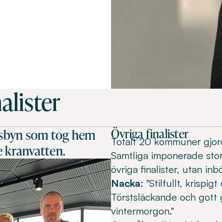
alister
Övriga finalister
vsbyn som tog hem
Totalt 20 kommuner gjord
e kranvatten.
Samtliga imponerade stor
övriga finalister, utan i
Nacka
: "Stilfullt, krisp
Törstsläckande och gott g
vintermorgon."