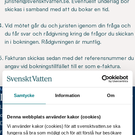
juristen@svensktvatten.se. Eventuellt underlag bör
skickas i samband med att du bokar en tid.
Vid mötet går du och juristen igenom din fråga och
du får svar och rådgivning kring de frågor du skickan
in i bokningen. Rådgivningen är muntlig.
Fakturan skickas sedan med det referensnummer du
angav vid bokningstillfället till er som e-faktura.
Kontrollera gärna med er ekonomiavdelning vilka
uppgifter som behöver anges.
UTBILDNING
Lagen om allmänna vattentjänster
Samtycke
Information
Om
Lär dig grunderna i lagen om allmänna vattentjänster,
den lag som reglerar den allmänna VA-verksamheten.
Denna webbplats använder kakor (cookies)
Du får veta mer om de regler som bestämmer
Vi använder kakor (cookies) för att svensktvatten.se ska
rättsförhållandet mellan VA-huvudman och abonnent
fungera så bra som möjligt och för att förstå hur besökare