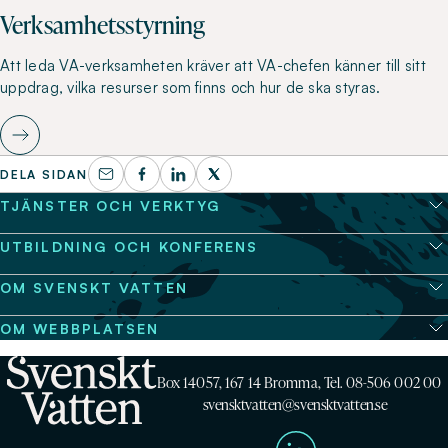
Verksamhetsstyrning
Att leda VA-verksamheten kräver att VA-chefen känner till sitt
uppdrag, vilka resurser som finns och hur de ska styras.
DELA SIDAN
TJÄNSTER OCH VERKTYG
UTBILDNING OCH KONFERENS
OM SVENSKT VATTEN
OM WEBBPLATSEN
Box 14057, 167 14 Bromma, Tel. 08-506 002 00
svensktvatten@svensktvatten.se