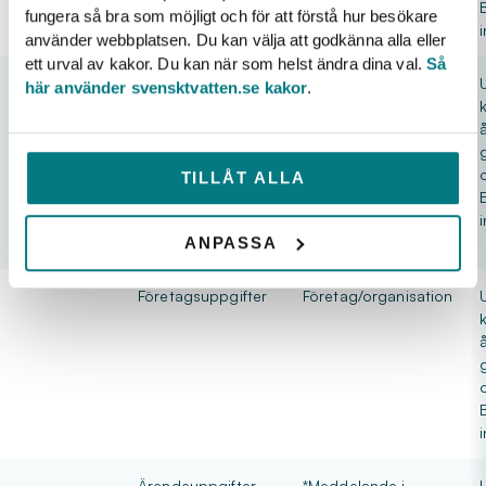
fungera så bra som möjligt och för att förstå hur besökare
använder webbplatsen. Du kan välja att godkänna alla eller
ett urval av kakor. Du kan när som helst ändra dina val.
Så
Kontaktar
Kontaktuppgifter
Namn
här använder svensktvatten.se kakor
.
oss via e-
Titel
post eller
E-postadress
telefon
Telefonnummer
TILLÅT ALLA
ANPASSA
Företagsuppgifter
Företag/organisation
Ärendeuppgifter
*Meddelande i