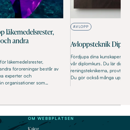
AVLOPP
pp läkemedelsrester,
 och andra
Avloppsteknik Diplo
Fördjupa dina kunskaper i a
för läkemedelsrester,
vår diplomkurs. Du lär dig om
andra föroreningar består av
reningsteknikerna, provtagni
ska experter och
Du gör också många uppgift
rån organisationer som…
OM WEBBPLATSEN
Kakor