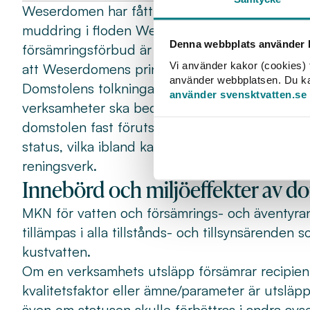
Weserdomen har fått sitt namn för att den akt
muddring i floden Weser. EU-domstolen visade 
Denna webbplats använder k
försämringsförbud är strängt. Av en senare do
Vi använder kakor (cookies) f
att Weserdomens principer även gäller kemisk
använder webbplatsen. Du kan 
Domstolens tolkningar får betydelse när tillåtl
använder svensktvatten.se
verksamheter ska bedömas. I en senare dom (
domstolen fast förutsättningarna för att bara til
status, vilka ibland kan begränsa rätten att få
reningsverk.
Innebörd och miljöeffekter av 
MKN för vatten och försämrings- och äventyr
tillämpas i alla tillstånds- och tillsynsärenden 
kustvatten.
Om en verksamhets utsläpp försämrar recipien
kvalitetsfaktor eller ämne/parameter är utsläppe
även om statusen skulle förbättras i andra avsee