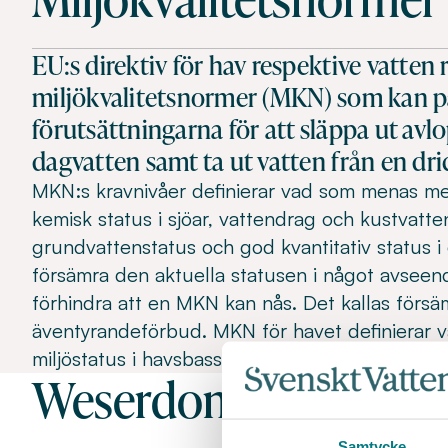
EU:s direktiv för hav respektive vatten 
miljökvalitetsnormer (MKN) som kan p
förutsättningarna för att släppa ut av
dagvatten samt ta ut vatten från en dri
MKN:s kravnivåer definierar vad som menas m
kemisk status i sjöar, vattendrag och kustvat
grundvattenstatus och god kvantitativ status i
försämra den aktuella statusen i något avseen
förhindra att en MKN kan nås. Det kallas försä
äventyrandeförbud. MKN för havet definierar
miljöstatus i havsbassängerna.
Weserdomen
Samtycke