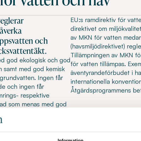
reglerar
EU:s ramdirektiv för vatt
direktivet om miljökvalit
åverka
av MKN för vatten medan 
loppsvatten och
(havsmiljödirektivet) reg
cksvattentäkt.
Tillämpningen av MKN för
ed god ekologisk och god
för vatten tillämpas. Exe
ten samt med god kemisk
äventyrandeförbudet i ha
 grundvatten. Ingen får
internationella konventio
de och ingen får
Åtgärdsprogrammens bety
mrings- respektive
 vad som menas med god
Information