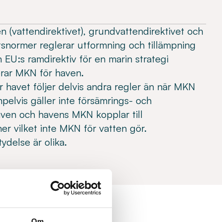
en (vattendirektivet), grundvattendirektivet och
etsnormer reglerar utformning och tillämpning
EU:s ramdirektiv för en marin strategi
lerar MKN för haven.
 havet följer delvis andra regler än när MKN
mpelvis gäller inte försämrings- och
ven och havens MKN kopplar till
ner vilket inte MKN för vatten gör.
delse är olika.
Om