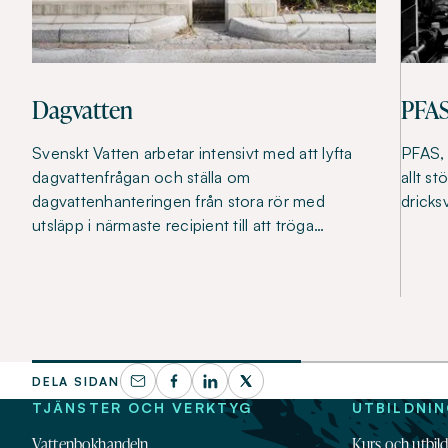
Dagvatten
PFA
Svenskt Vatten arbetar intensivt med att lyfta
PFAS, 
dagvattenfrågan och ställa om
allt st
dagvattenhanteringen från stora rör med
dricks
utsläpp i närmaste recipient till att tröga…
DELA SIDAN
TJÄNSTER OCH VERKTYG
UTBILDNI
Vattenbokhandeln
Kurs och utbil