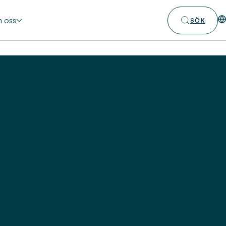
 oss
SÖK