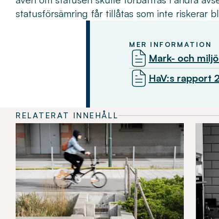
statusförsämring får tillåtas som inte riskerar b
MER INFORMATION
Mark- och milj
HaV:s rapport 
RELATERAT INNEHÅLL