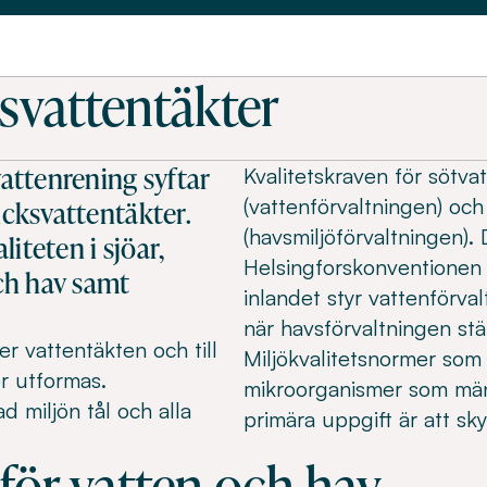
svattentäkter
attenrening syftar
Kvalitetskraven för sötva
(vattenförvaltningen) och
icksvattentäkter.
(havsmiljöförvaltningen). 
iteten i sjöar,
Helsingforskonventionen 
ch hav samt
inlandet styr vattenförva
när havsförvaltningen stä
er vattentäkten och till
Miljökvalitetsnormer som 
r utformas.
mikroorganismer som män
 miljön tål och alla
primära uppgift är att sk
för vatten och hav