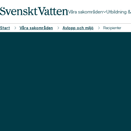
Våra sakområden
Utbildning 
Start
Våra sakområden
Avlopp och miljö
Recipienter