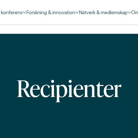
& konferens
Forskning & innovation
Nätverk & medlemskap
Om
Recipienter