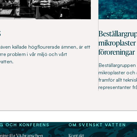
S
Beställargru
mikroplaster
även kallade högflourerade ämnen, är ett
föroreningar
örre problem i vår miljö och vårt
vatten.
Beställargruppen 
mikroplaster och 
framför allt tekni
representanter f
NG OCH KONFERENS
OM SVENSKT VATTEN
dning för VA-branschen
Kontakt