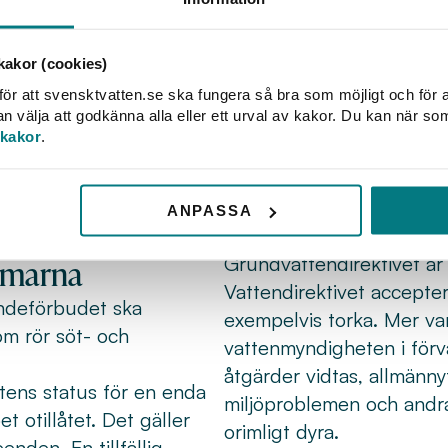
Stoppas reningsv
ualiserades av en
att vattendirektivets
Vattendirektivets förbuds
akor (cookies)
m (mål C‑535/18) framgår
äldre ännu gällande avlo
ör att svensktvatten.se ska fungera så bra som möjligt och för a
 grundvattenstatus.
nya avloppsdirektivet kan
välja att godkänna alla eller ett urval av kakor. Du kan när so
igheten för VA-
reningsverk alltid kan till
 kakor
.
mål C-525/20) slog
Stoppas dricksva
lfälligt få försämra
MKN för god kvantitativ 
 bygga om eller bygga ut
ANPASSA
grundvattenstatus ska följ
domarna
Grundvattendirektivet är et
Vattendirektivet accepter
andeförbudet ska
exempelvis torka. Mer var
som rör söt- och
vattenmyndigheten i förva
åtgärder vidtas, allmänn
tens status för en enda
miljöproblemen och andra 
t otillåtet. Det gäller
orimligt dyra.
nden. En tillfällig