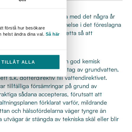
erk?
regel riskerar att kollidera med det några år
ppsdirektivet. En bestämmelse i det föreslagna
tt förstå hur besökare
 eventuellt råda bot på detta så att
m helst ändra dina val.
Så här
åtas.
ttenuttag?
status för grundvatten och god kemisk
TILLÅT ALLA
as när tillstånd ges till uttag av grundvatten.
t s.k. dotterdirektiv till vattendirektivet.
ar tillfälliga försämringar på grund av
aktiga sådana accepteras, förutsatt att
ltningsplanen förklarat varför, mildrande
yttan och hälsofördelarna väger tyngre än
utvägar är stängda av tekniska skäl eller blir