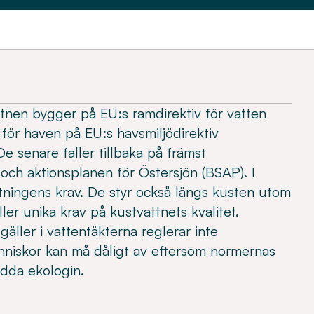
ttnen bygger på EU:s ramdirektiv för vatten
 för haven på EU:s havsmiljödirektiv
De senare faller tillbaka på främst
och aktionsplanen för Östersjön (BSAP). I
ltningens krav. De styr också längs kusten utom
ller unika krav på kustvattnets kvalitet.
gäller i vattentäkterna reglerar inte
niskor kan må dåligt av eftersom normernas
ydda ekologin.