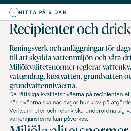
HITTA PÅ SIDAN
Recipienter och drick
Reningsverk och anläggningar för dagv
till att skydda vattenmiljön och våra dr
Miljökvalitetsnormer reglerar vattenkval
vattendrag, kustvatten, grundvatten o
grundvattennivåerna.
De rättsliga kvalitetsnivåerna på recipienten ell
när nivåerna ska nås avgör hur krav på åtgärde
Verksamheter och teknik ska underordna sig vad
vattentjänsterna kan påverkas.
Miljökvalitetsnormer 