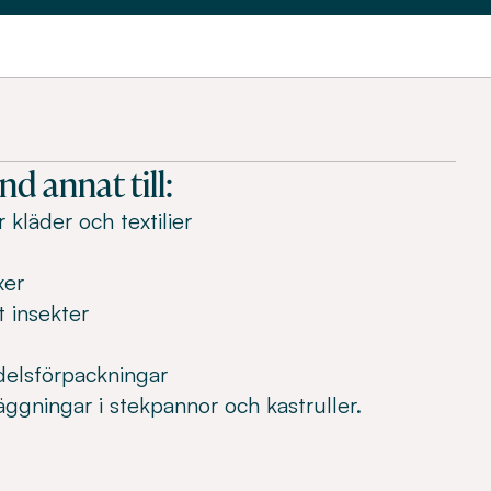
d annat till:
kläder och textilier
xer
 insekter
delsförpackningar
äggningar i stekpannor och kastruller.