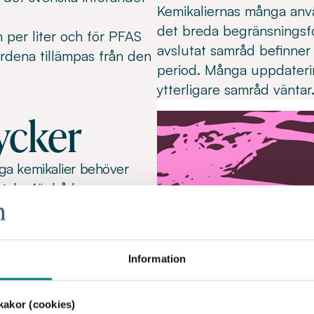
Kemikaliernas många an
det breda begränsningsför
per liter och för PFAS
avslutat samråd befinner 
rdena tillämpas från den
period. Många uppdaterin
ytterligare samråd väntar
ycker
iga kemikalier behöver
talar för både
örebyggande arbete
älla.
Information
iljökonsekvenser men
vidta och bekosta, måste
akor (cookies)