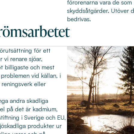
förorenarna vara de som 
skyddsåtgärder. Utöver 
bedrivas.
römsarbetet
örutsättning för ett
 vi renare sjöar,
t billigaste och mest
 problemen vid källan, i
i reningsverk eller
ga andra skadliga
el på det är kadmium,
tiftning i Sverige och EU,
ljöskadliga produkter ur