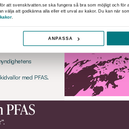
t minimera, eller
ör att svensktvatten.se ska fungera så bra som möjligt och för a
välja att godkänna alla eller ett urval av kakor. Du kan när so
 kakor
.
änsade undantag, bör
v nya kemikalier.
ANPASSA
emikalier som PFAS bör
myndighetens
skidvallor med PFAS.
m PFAS
”.