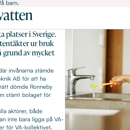
få barn.
vatten
 platser i Sverige.
tentäkter ur bruk
på grund av mycket
där invånarna stämde
knik AB för att ha
gsrätt dömde Ronneby
om stämt bolaget för
alla aktörer, både
kan inte bara ligga på VA-
r för VA-kollektivet.