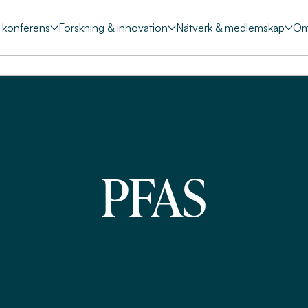
& konferens
Forskning & innovation
Nätverk & medlemskap
Om
PFAS