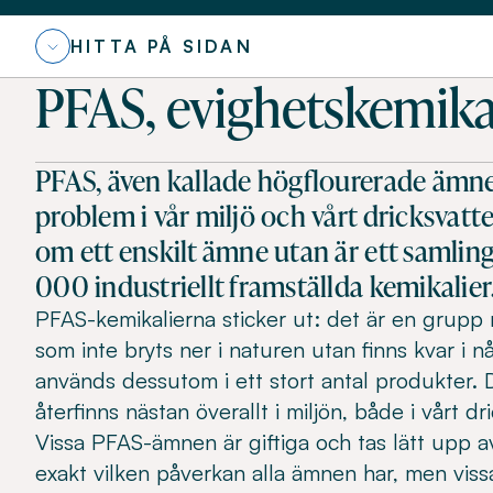
HITTA PÅ SIDAN
PFAS, evighetskemika
PFAS, även kallade högflourerade ämnen,
problem i vår miljö och vårt dricksvatt
om ett enskilt ämne utan är ett samlin
000 industriellt framställda kemikalier
PFAS-kemikalierna sticker ut: det är en grupp
som inte bryts ner i naturen utan finns kvar i n
används dessutom i ett stort antal produkter.
återfinns nästan överallt i miljön, både i vårt d
Vissa PFAS-ämnen är giftiga och tas lätt upp a
exakt vilken påverkan alla ämnen har, men viss