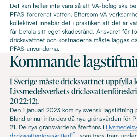
Det kan heller inte vara så att VA-bolag ska be
PFAS-förorenat vatten. Eftersom VA-verksamhe
kollektivet innebär det i praktiken att det är
får betala sitt eget skadestånd. Ansvaret för 
dricksvattnet och kostnaderna måste läggas d
PFAS-användarna.
Kommande lagstiftni
I Sverige måste dricksvattnet uppfylla k
Livsmedelsverkets dricksvattenföreskri
2022:12).
Den 1 januari 2023 kom ny svensk lagstiftning 
Bland annat infördes då nya gränsvärden för 
21. De nya gränsvärdena återfinns i
Livsmedelsv
dricksvattenföreskrifter
som togs fram under 