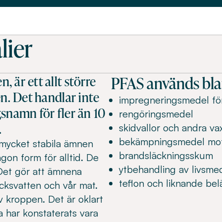
lier
PFAS används blan
 är ett allt större
en. Det handlar inte
impregneringsmedel för 
gsnamn för fler än 10
rengöringsmedel
.
skidvallor och andra va
bekämpningsmedel mot
 mycket stabila ämnen
brandsläckningsskum
ågon form för alltid. De
ytbehandling av livsme
 Det gör att ämnena
teflon och liknande bel
ricksvatten och vår mat.
v kroppen. Det är oklart
a har konstaterats vara