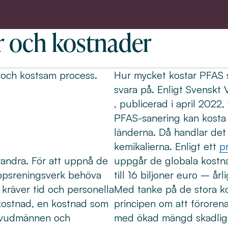
r och kostnader
 och kostsam process.
Hur mycket kostar PFAS s
svara på. Enligt Svenskt
, publicerad i april 2022,
PFAS-sanering kan kosta 
länderna. Då handlar det
kemikalierna. Enligt ett
p
andra. För att uppnå de
uppgår de globala kostn
ppsreningsverk behöva
till 16 biljoner euro – årl
kräver tid och personella
Med tanke på de stora ko
 kostnad, en kostnad som
principen om att förorenar
uvudmännen och
med ökad mängd skadliga