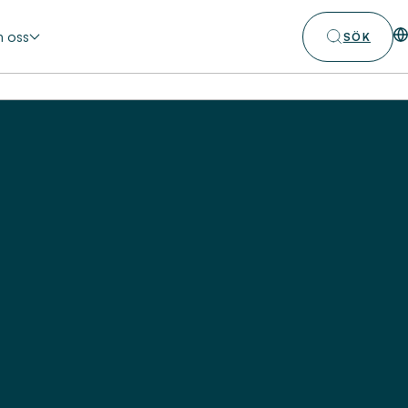
 oss
SÖK