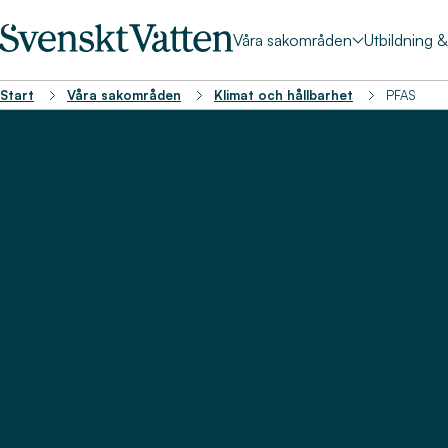
Våra sakområden
Utbildning 
Start
Våra sakområden
Klimat och hållbarhet
PFAS