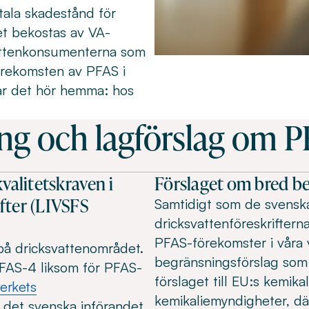
tala skadestånd för
t bekostas av VA-
 vattenkonsumenterna som
förekomsten av PFAS i
är det hör hemma: hos
ng och lagförslag om 
valitetskraven i
Förslaget om bred b
fter (LIVSFS
Samtidigt som de svenska 
dricksvattenföreskrifterna
PFAS-förekomster i våra v
på dricksvattenområdet.
begränsningsförslag som
PFAS-4 liksom för PFAS-
förslaget till EU:s kemik
erkets
kemikaliemyndigheter, dä
det svenska införandet