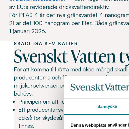
av EU:s reviderade dricksvattendirektiv.
För PFAS 4 är det nya gränsvärdet 4 nanogram 
21 är det 100 nanogram per liter. Båda gränsvä
1 januari 2026.
SKADLIGA KEMIKALIER
Svenskt Vatten t
För att komma till rätta med ökad mängd skadl
producenterna och förorenarna vara de som be
miljökonsekvenser och skyddsåtgärder. Även f
behövs.
Principen om att förorenaren ska betala ska g
Samtycke
Ett producentansvar, både för produkters m
också för skyddsåtgärder som andra tvingas 
finnas.
Denna webbplats använder k