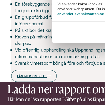
Ett förebyggande arbete måste bedrivas för at
Vi använder kakor (cookies) f
använder webbplatsen. Du kan 
förbjuda, skadliga ämnen i kretsloppen.
använder svensktvatten.se
Ett gruppförbud för PFAS, med mycket begr
införas snarast.
På sikt bör det krävas förhandsgodkännande a
Kraven på märkning av varor med skadliga k
skärpas.
Vid offentlig upphandling ska Upphandlings
rekommendationer om miljömärkning följas.
Svensk vintersport bör gå före och förbjuda 
LÄS MER OM PFAS
Ladda ner rapport o
Här kan du läsa rapporten ”Giftet på allas läppar