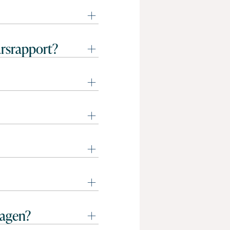
 årsrapport?
lagen?