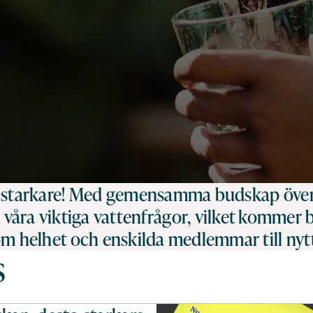
i starkare! Med gemensamma budskap över 
r våra viktiga vattenfrågor, vilket komme
m helhet och enskilda medlemmar till nyt
s