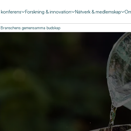
& konferens
Forskning & innovation
Nätverk & medlemskap
Om
Branschens gemensamma budskap