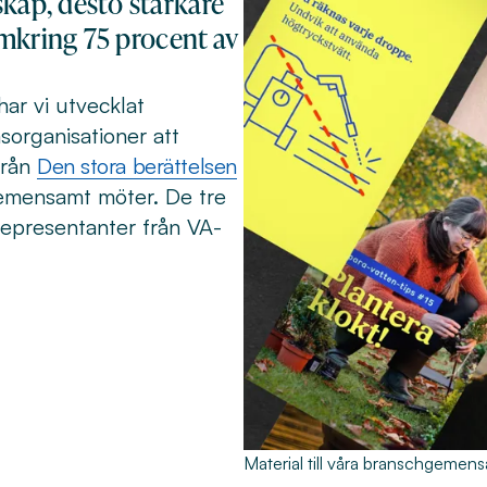
ap, desto starkare
omkring 75 procent av
har vi utvecklat
organisationer att
från
Den stora berättelsen
emensamt möter. De tre
epresentanter från VA-
Material till våra branschgeme