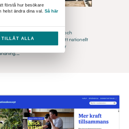
tt förstå hur besökare
m helst ändra dina val.
Så här
 vattenanvändning
ns med flera VA-organisationer och
TILLÅT ALLA
ar Svenskt Vatten tagit fram ett nationellt
r kommunikationen kring hållbar
ändning.…