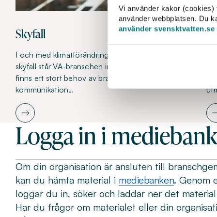
Vi använder kakor (cookies) f
använder webbplatsen. Du kan 
använder svensktvatten.se
Skyfall
Fr
I och med klimatförändringar med kraftiga regn och
En
skyfall står VA-branschen inför nya utmaningar. Det
be
finns ett stort behov av branschgemensam
år
kommunikation…
ut
Logga in i medieban
Om din organisation är ansluten till bransch
kan du hämta material i
mediebanken
. Genom e
loggar du in, söker och laddar ner det materia
Har du frågor om materialet eller din organisat