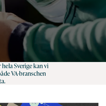
hela Sverige kan vi
r både VA-branschen
ta.