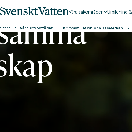
Våra sakområden
Utbildning 
samma
Start
Våra sakområden
Kommunikation och samverkan
skap