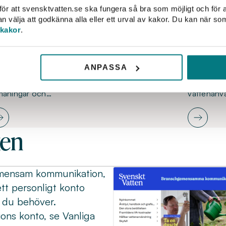
ör att svensktvatten.se ska fungera så bra som möjligt och för a
välja att godkänna alla eller ett urval av kakor. Du kan när so
 kakor
.
amtidens VA-kostnader
Hållbar
ligt Svenskt Vattens investeringsrapport (2020)
Tillsamma
ANPASSA
höver VA-taxorna fördubblas de kommande 20
kommuner h
en. Rapporten belyser våra stora gemensamma
koncept fö
maningar och…
vattenanv
ken
gemensam kommunikation,
tt personligt konto
l du behöver.
ions konto, se Vanliga