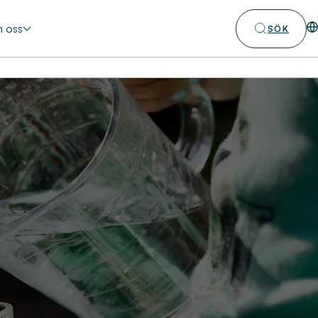
 oss
SÖK