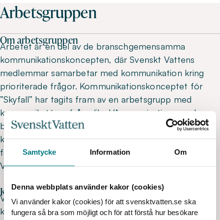
Arbetsgruppen
Om arbetsgruppen
Arbetet är en del av de branschgemensamma
kommunikationskoncepten, där Svenskt Vattens
medlemmar samarbetar med kommunikation kring
prioriterade frågor. Kommunikationskonceptet för
”Skyfall” har tagits fram av en arbetsgrupp med
kommunikatörer från olika VA-organisationer och
beställaren är Svenskt Vattens
kommunikationskommitté. Materialet har
faktagranskats av experter från bland annat Svenskt
Samtycke
Information
Om
Vatten och revideras vid behov.
Denna webbplats använder kakor (cookies)
Kontakt
Vid frågor kontakta Svenskt Vatten:
Vi använder kakor (cookies) för att svensktvatten.se ska
kommunikation@svensktvatten.se
fungera så bra som möjligt och för att förstå hur besökare