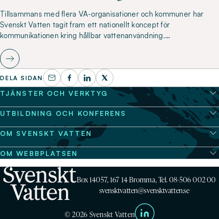
Tillsammans med flera VA-organisationer och kommuner har
Svenskt Vatten tagit fram ett nationellt koncept för
kommunikationen kring hållbar vattenanvändning.…
DELA SIDAN
TJÄNSTER OCH VERKTYG
UTBILDNING OCH KONFERENS
OM SVENSKT VATTEN
OM WEBBPLATSEN
Box 14057, 167 14 Bromma, Tel. 08-506 002 00
svensktvatten@svensktvatten.se
© 2026 Svenskt Vatten