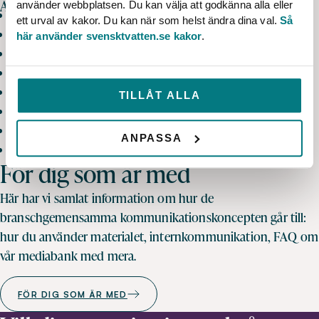
Arbetsgruppen:
använder webbplatsen. Du kan välja att godkänna alla eller
Karin Mossberg, Göteborg Kretslopp och Vatten
ett urval av kakor. Du kan när som helst ändra dina val.
Så
Ebba Eberhard, NSVA
här använder svensktvatten.se kakor
.
Emelia Lövgren, Gästrike Vatten
Helena Strömer, Stockholm Vatten och Avfall
Helena Liljestrand Stockholm Vatten och Avfall
TILLÅT ALLA
Malin Nydesjö, VA SYD
Isabel Drewert, Svenskt Vatten
ANPASSA
Johanna Beneduce, Svenskt Vatten
För dig som är med
Här har vi samlat information om hur de
branschgemensamma kommunikationskoncepten går till:
hur du använder materialet, internkommunikation, FAQ om
vår mediabank med mera.
FÖR DIG SOM ÄR MED