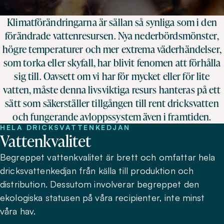
Klimatförändringarna är sällan så synliga som i den
förändrade vattenresursen. Nya nederbördsmönster,
högre temperaturer och mer extrema väderhändelser,
som torka eller skyfall, har blivit fenomen att förhålla
sig till. Oavsett om vi har för mycket eller för lite
vatten, måste denna livsviktiga resurs hanteras på ett
sätt som säkerställer tillgången till rent dricksvatten
och fungerande avloppssystem även i framtiden.
HELA DRICKSVATTENKEDJAN
Vattenkvalitet
Begreppet vattenkvalitet är brett och omfattar hela
dricksvattenkedjan från källa till produktion och
distribution. Dessutom involverar begreppet den
ekologiska statusen på våra recipienter, inte minst
våra hav.