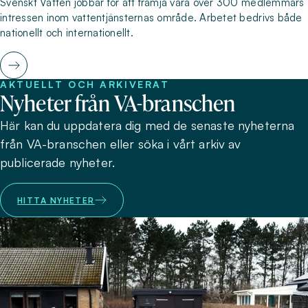
Svenskt Vatten jobbar för att främja våra över 300 medlemmars
intressen inom vattentjänsternas område. Arbetet bedrivs både
nationellt och internationellt.
AKTUELLT OCH ARKIVERAT
Nyheter från VA-branschen
Här kan du uppdatera dig med de senaste nyheterna
från VA-branschen eller söka i vårt arkiv av
publicerade nyheter.
HITTA NYHETER