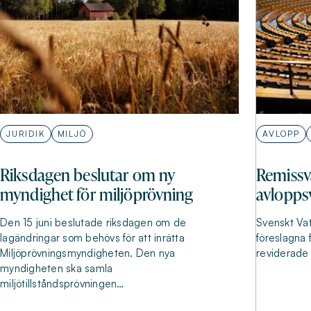
JURIDIK
MILJÖ
AVLOPP
Riksdagen beslutar om ny
Remissv
myndighet för miljöprövning
avlopps
Den 15 juni beslutade riksdagen om de
Svenskt Vat
lagändringar som behövs för att inrätta
föreslagna f
Miljöprövningsmyndigheten. Den nya
reviderade 
myndigheten ska samla
miljötillståndsprövningen…