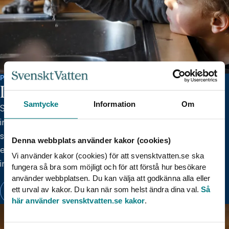
PÅ NORDISK OCH EUROPEISK NIVÅ
Internationellt arbete
Samtycke
Information
Om
Svenskt Vatten verkar på en rad fronter. Vi arbetar
internationellt på nordisk och europeisk nivå för att
stärka vattentjänstfrågornas position, deltar i det
Denna webbplats använder kakor (cookies)
europeiska standardiseringsarbetet samt verkar i olika
Vi använder kakor (cookies) för att svensktvatten.se ska
internationella forskningssammanhang.
fungera så bra som möjligt och för att förstå hur besökare
använder webbplatsen. Du kan välja att godkänna alla eller
ett urval av kakor. Du kan när som helst ändra dina val.
Så
INTERNATIONELLT ARBETE
här använder svensktvatten.se kakor
.