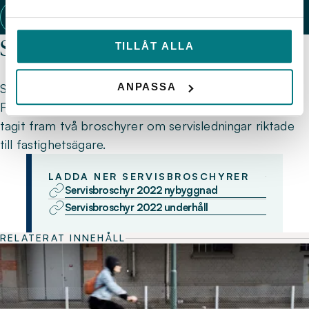
VATTENBOKHANDELN
Servisbroschyrer
TILLÅT ALLA
Svenskt Vatten har tillsammans med Svensk
ANPASSA
Försäkring, Säker Vatten och Installatörsföretagen
tagit fram två broschyrer om servisledningar riktade
till fastighetsägare.
LADDA NER SERVISBROSCHYRER
Servisbroschyr 2022 nybyggnad
Servisbroschyr 2022 underhåll
RELATERAT INNEHÅLL