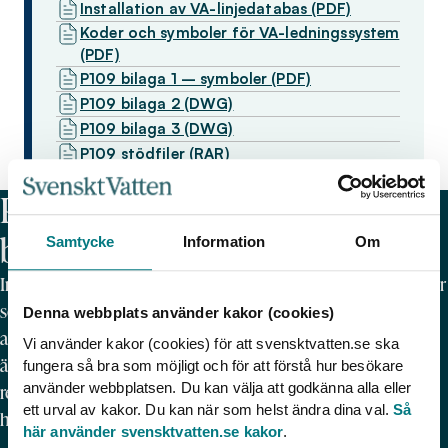
Installation av VA-linjedatabas (PDF)
Koder och symboler för VA-ledningssystem
(PDF)
P109 bilaga 1 – symboler (PDF)
P109 bilaga 2 (DWG)
P109 bilaga 3 (DWG)
P109 stödfiler (RAR)
Publikationer med
branschriktlinjer
Samtycke
Information
Om
Inom VA-infrastruktur finns närmare ett 30-tal publikationer
som berör hur VA-ledningsnäten ska dimensioneras,
Denna webbplats använder kakor (cookies)
anläggas, skötas och förnyas. Svenskt Vattens publikationer
Vi använder kakor (cookies) för att svensktvatten.se ska
är nationella branschriktlinjer och har fastställts av
fungera så bra som möjligt och för att förstå hur besökare
använder webbplatsen. Du kan välja att godkänna alla eller
respektive kommitté, i detta fall ”Rörnät och klimat”. Du
ett urval av kakor. Du kan när som helst ändra dina val.
Så
hittar publikationerna i Vattenbokhandeln.
här använder svensktvatten.se kakor
.