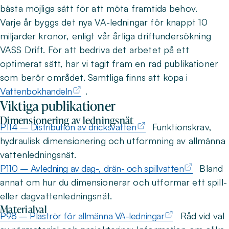
bästa möjliga sätt för att möta framtida behov.
Varje år byggs det nya VA-ledningar för knappt 10
miljarder kronor, enligt vår årliga driftundersökning
VASS Drift. För att bedriva det arbetet på ett
optimerat sätt, har vi tagit fram en rad publikationer
som berör området. Samtliga finns att köpa i
Vattenbokhandeln
.
Viktiga publikationer
Dimensionering av ledningsnät
P114 – Distribution av dricksvatten
Funktionskrav,
hydraulisk dimensionering och utformning av allmänna
vattenledningsnät.
P110 – Avledning av dag-, drän- och spillvatten
Bland
annat om hur du dimensionerar och utformar ett spill-
eller dagvattenledningsnät.
Materialval
P98 – Plaströr för allmänna VA-ledningar
Råd vid val