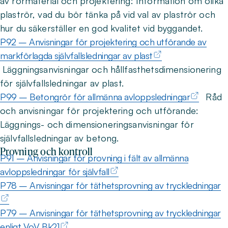
av rörmaterial och projektering: Information om olika
plaströr, vad du bör tänka på vid val av plaströr och
hur du säkerställer en god kvalitet vid byggandet.
P92 – Anvisningar för projektering och utförande av
markförlagda självfallsledningar av plast
Läggningsanvisningar och hållfasthetsdimensionering
för självfallsledningar av plast.
P99 – Betongrör för allmänna avloppsledningar
Råd
och anvisningar för projektering och utförande:
Läggnings- och dimensioneringsanvisningar för
självfallsledningar av betong.
Provning och kontroll
P91 – Anvisningar för provning i fält av allmänna
avloppsledningar för självfall
P78 – Anvisningar för täthetsprovning av tryckledningar
P79 – Anvisningar för täthetsprovning av tryckledningar
enligt VoV Bk21