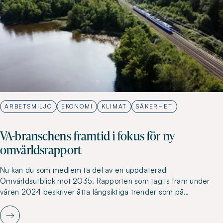
ARBETSMILJÖ
EKONOMI
KLIMAT
SÄKERHET
VA-branschens framtid i fokus för ny
omvärldsrapport
Nu kan du som medlem ta del av en uppdaterad
Omvärldsutblick mot 2035. Rapporten som tagits fram under
våren 2024 beskriver åtta långsiktiga trender som på…