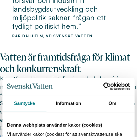
försvar och industri till
landsbygdsutveckling och
miljöpolitik saknar frågan ett
tydligt politiskt hem.
PÄR DALHIELM, VD SVENSKT VATTEN
Vatten är framtidsfråga för klimat
och konkurrenskraft
Klimatförändringar, digitalisering, ökade krav från
medborgare och en mer komplex geopolitisk situation
förändrar snabbt förutsättningarna för VA-sektorn.
Samtidigt pekar mycket på att säker tillgång till vatten
Samtycke
Information
Om
stärker produktivitet, hållbar utveckling och
ekonomisk tillväxt.
Denna webbplats använder kakor (cookies)
EU driver dessutom på utvecklingen för
ökad
Vi använder kakor (cookies) för att svensktvatten.se ska
vatteneffektivitet och återanvändning
, där endast en