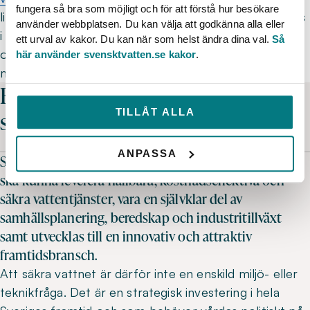
fungera så bra som möjligt och för att förstå hur besökare
liten andel av avloppsvattnet, 2,4 procent, återbrukas
använder webbplatsen. Du kan välja att godkänna alla eller
i dag. Det är dock stora regionala skillnader, mellan 0
ett urval av kakor. Du kan när som helst ändra dina val.
Så
och 80 procent. Här finns stor potential, både för
här använder svensktvatten.se kakor
.
miljön och för Europas konkurrenskraft.
Ett tydligt budskap inför valet –
samhällen byggs av vatten
TILLÅT ALLA
ANPASSA
Svenskt Vattens mål är att Sveriges VA-organisationer
ska kunna leverera hållbara, kostnadseffektiva och
säkra vattentjänster, vara en självklar del av
samhällsplanering, beredskap och industritillväxt
samt utvecklas till en innovativ och attraktiv
framtidsbransch.
Att säkra vattnet är därför inte en enskild miljö- eller
teknikfråga. Det är en strategisk investering i hela