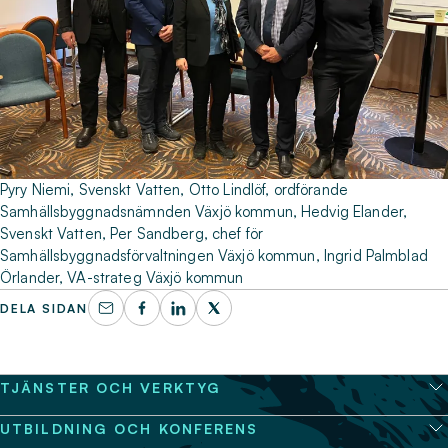
Pyry Niemi, Svenskt Vatten, Otto Lindlöf, ordförande
Samhällsbyggnadsnämnden Växjö kommun, Hedvig Elander,
Svenskt Vatten, Per Sandberg, chef för
Samhällsbyggnadsförvaltningen Växjö kommun, Ingrid Palmblad
Örlander, VA-strateg Växjö kommun
DELA SIDAN
TJÄNSTER OCH VERKTYG
UTBILDNING OCH KONFERENS