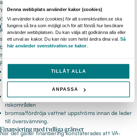
att stärka den lokala beredskapen.
Denna webbplats använder kakor (cookies)
Ytterligare en aspekt som kom upp var vikten av att
öva olika scenarier i förväg.
Vi använder kakor (cookies) för att svensktvatten.se ska
Översvämningar kräver bredare ansvar
fungera så bra som möjligt och för att förstå hur besökare
Klimatrelaterade skyfall och översvämningar lyftes
använder webbplatsen. Du kan välja att godkänna alla eller
som en växande utmaning. Här betonades särskilt
ett urval av kakor. Du kan när som helst ändra dina val.
Så
här använder svensktvatten.se kakor
.
behovet av att involvera fastighetsägare tidigare och
tydligare i arbetet.
Flera konkreta arbetssätt diskuterades:
identifiera vilka fastigheter som påverkas vid skyfall
TILLÅT ALLA
tydliggöra ansvarsfördelningen genom dialog och
uppsökande arbete
ANPASSA
arbeta förebyggande även utanför redan kända
riskområden
bromsa/fördröja vattnet uppströms innan de leder
till översvämning.
Finansiering med tydliga gränser
När det gäller finansiering konstaterades att VA-