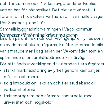
och torka, men också vilken avgörande betydelse
vatten har för näringslivet. Det blev ett värdefullt
forum för att diskutera vattnets roll i samhället, säger
Per Sandberg, chef för
Samhällsbyggnadsförvaltningen i Växjö kommun.
Kompetensförsörjning kräver nya grepp
Bristen på drifttekniker och VA-ingenjörer lyftes som
en av de mest akuta frågorna. En återkommande bild
var att studenter i dag sällan ser VA-området som en
spännande eller samhällsbärande karriärväg.
För att vända utvecklingen diskuterades flera åtgärder:
stärkt marknadsföring av yrket genom kampanjer,
mässor och media
tidig introduktion i skolan och fler studiebesök i
verksamheterna
traineeprogram och närmare samarbete med
universitet och högskolor