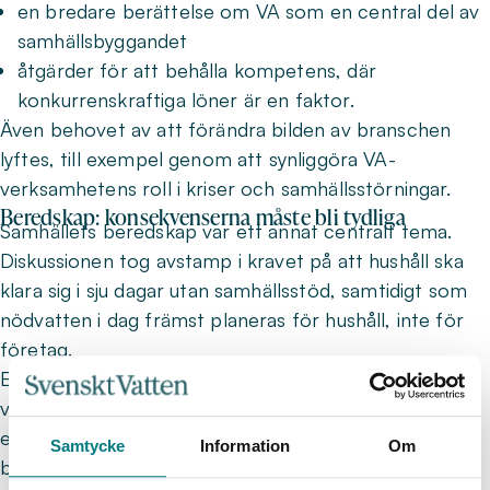
en bredare berättelse om VA som en central del av
samhällsbyggandet
åtgärder för att behålla kompetens, där
konkurrenskraftiga löner är en faktor.
Även behovet av att förändra bilden av branschen
lyftes, till exempel genom att synliggöra VA-
verksamhetens roll i kriser och samhällsstörningar.
Beredskap: konsekvenserna måste bli tydliga
Samhällets beredskap var ett annat centralt tema.
Diskussionen tog avstamp i kravet på att hushåll ska
klara sig i sju dagar utan samhällsstöd, samtidigt som
nödvatten i dag främst planeras för hushåll, inte för
företag.
En viktig slutsats var att konsekvenserna av
vattenbrist behöver synliggöras tydligare, både
ekonomiskt och praktiskt. Information riktad till såväl
Samtycke
Information
Om
boende som näringsliv pekades ut som avgörande för