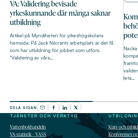
VA: Validering bevisade
yrkeskunnande där många saknar
Komp
utbildning
behö
pote
Artikel på Myndiheten för yrkeshögskolans
hemsida: På Jack Nilcrants arbetsplats är det få
Nacka 
som har utbildning för jobbet som utförs.
kompet
"Validering av våra…
framti
valide
leta…
DELA SIDAN
TJÄNSTER OCH VERKTYG
UTBILDNI
Vattenbokhandeln
Kurs och utbil
VA-statistik – VASS
Konferenser o