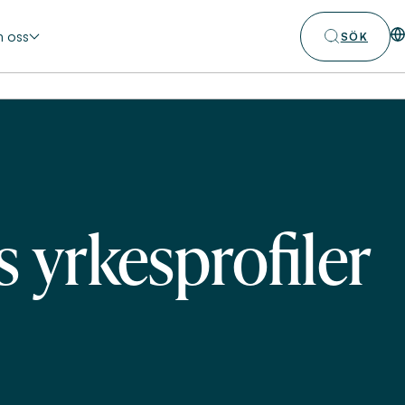
 oss
SÖK
 yrkesprofiler