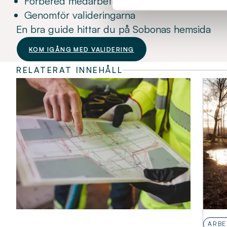
Förbered medarbetare, chefer, handledare oc
Genomför valideringarna
En bra guide hittar du på Sobonas hemsida
KOM IGÅNG MED VALIDERING
RELATERAT INNEHÅLL
ARBE