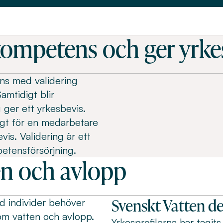
 kompetens och ger yrke
ns med validering
amtidigt blir
 ger ett yrkesbevis.
igt för en medarbetare
vis. Validering är ett
petensförsörjning.
ten och avlopp
Svenskt Vatten de
ad individer behöver
nom vatten och avlopp.
Yrkesprofilerna har tagit