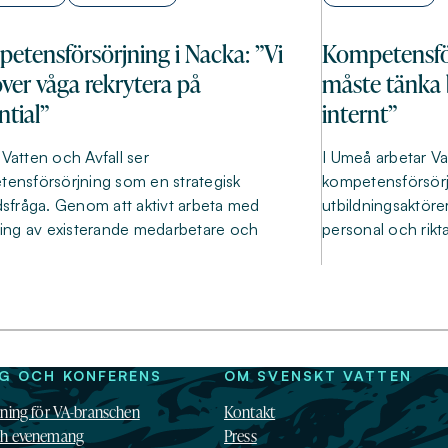
etensförsörjning i Nacka: ”Vi
Kompetensför
ver våga rekrytera på
måste tänka 
ntial”
internt”
Vatten och Avfall ser
I Umeå arbetar Va
ensförsörjning som en strategisk
kompetensförsör
dsfråga. Genom att aktivt arbeta med
utbildningsaktörer
ring av existerande medarbetare och
personal och rikt
NG OCH KONFERENS
OM SVENSKT VATTEN
dning för VA-branschen
Kontakt
ch evenemang
Press