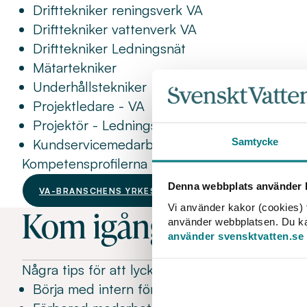
Drifttekniker reningsverk VA
Drifttekniker vattenverk VA
Drifttekniker Ledningsnät
Mätartekniker
Underhållstekniker
Projektledare - VA
Projektör - Ledningsnät VA
Samtycke
Kundservicemedarbetare - VA
Kompetensprofilerna hittar du på Sobonas hem
Denna webbplats använder k
VA-BRANSCHENS YRKESPROFILER
Vi använder kakor (cookies) f
Kom igång med valid
använder webbplatsen. Du kan 
använder svensktvatten.se
Några tips för att lyckas
Börja med intern förankring och beslut på le