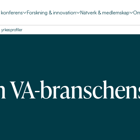
& konferens
Forskning & innovation
Nätverk & medlemskap
Om
yrkesprofiler
h VA-branschens