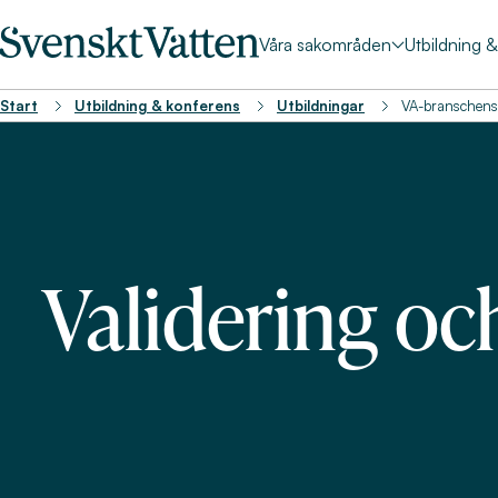
Våra sakområden
Utbildning 
Start
Utbildning & konferens
Utbildningar
VA-branschens 
Validering oc