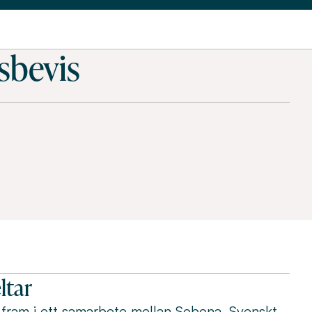
sbevis
ltar
s fram i ett samarbete mellan Sobona, Svenskt