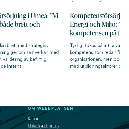
sörjning i Umeå: ”Vi
Kompetensförsörjnin
både brett och
Energi och Miljö: ”Vi
kompetensen på flera
kin brett med strategisk
Tydligt fokus på att ta vara 
jning genom samverkan med
kompetens som redan finns
, validering av befintlig
organisationen, men också 
ade interna…
med utbildningsaktörer och 
OM WEBBPLATSEN
Kakor
Dataskyddspolicy