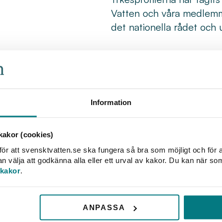
Vatten och våra medlemma
det nationella rådet och 
Information
sida
akor (cookies)
ör att svensktvatten.se ska fungera så bra som möjligt och för a
ering
välja att godkänna alla eller ett urval av kakor. Du kan när so
 kakor
.
dningsnivå
ANPASSA