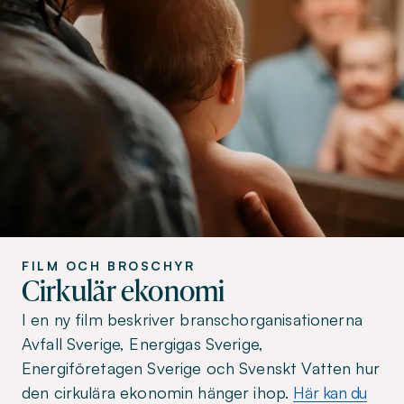
FILM OCH BROSCHYR
Cirkulär ekonomi
I en ny film beskriver branschorganisationerna
Avfall Sverige, Energigas Sverige,
Energiföretagen Sverige och Svenskt Vatten hur
den cirkulära ekonomin hänger ihop.
Här kan du