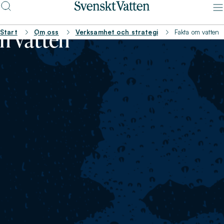
m vatten
Start
Om oss
Verksamhet och strategi
Fakta om vatten