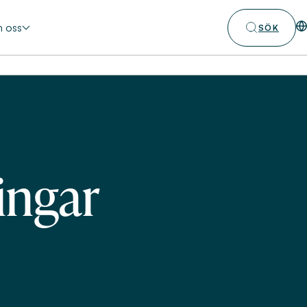
 oss
SÖK
ingar