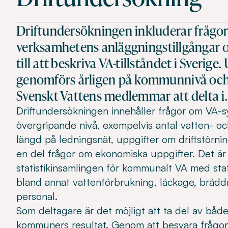
Driftundersökningen inkluderar frågo
verksamhetens anläggningstillgångar o
till att beskriva VA-tillståndet i Sverig
genomförs årligen på kommunnivå och är
Svenskt Vattens medlemmar att delta i
Driftundersökningen innehåller frågor om VA-
övergripande nivå, exempelvis antal vatten- o
längd på ledningsnät, uppgifter om driftstörnin
en del frågor om ekonomiska uppgifter. Det är 
statistikinsamlingen för kommunalt VA med stat
bland annat vattenförbrukning, läckage, bräddn
personal.
Som deltagare är det möjligt att ta del av bå
kommuners resultat. Genom att besvara frågorn