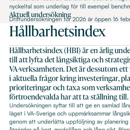
nyckeltal som underlag för till exempel bench
Aktuell undersökning
Driftundersökningen för 2026 är öppen 16 februar
Hållbarhetsindex
Hållbarhetsindex (HBI) är en årlig und
till att lyfta det långsiktiga och strateg
VA-verksamheten. Det är dessutom ett 
i aktuella frågor kring investeringar, pl
prioriteringar och taxa som verksamhe
förtroendevalda har att ta ställning till.
Undersökningen syftar till att ge en samlad lå
läget i VA-Sverige och uppmärksammar långsik
genom att underlätta uppföljning av planerin
åtgärder på kort, medellång och lång sikt. Bla