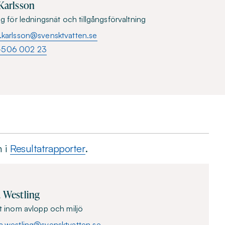
 Karlsson
g för ledningsnät och tillgångsförvaltning
k.karlsson@svensktvatten.se
-506 002 23
n i
Resultatrapporter
.
a Westling
t inom avlopp och miljö
ra.westling@svensktvatten.se