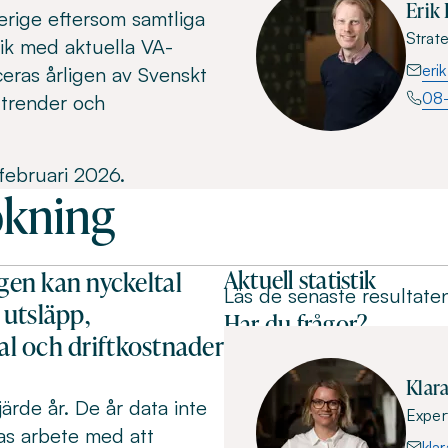
Erik
erige eftersom samtliga
Strate
ik med aktuella VA-
eri
eras årligen av Svenskt
08
 trender och
februari 2026.
ökning
Aktuell statistik
gen kan nyckeltal
Läs de senaste resultate
 utsläpp,
Har du frågor?
nal och driftkostnader
Klar
rde år. De år data inte
Exper
as arbete med att
kla