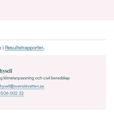
n i
Resultatrapporter
.
hysell
eg klimatanpassning och civil beredskap
.thysell@svensktvatten.se
-506 002 32