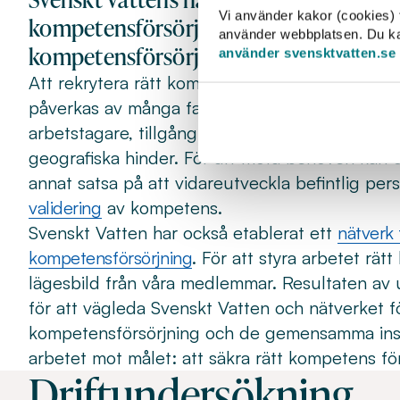
Vi använder kakor (cookies) f
kompetensförsörjning genomför en u
använder webbplatsen. Du kan 
kompetensförsörjning bland våra med
använder svensktvatten.se
Att rekrytera rätt kompetens till VA-branschen
påverkas av många faktorer – från intresse hos
arbetstagare, tillgång till utbildningsplatser och
geografiska hinder. För att möta behoven kan 
annat satsa på att vidareutveckla befintlig per
validering
av kompetens.
Svenskt Vatten har också etablerat ett
nätverk 
kompetensförsörjning
. För att styra arbetet rät
lägesbild från våra medlemmar. Resultaten av
för att vägleda Svenskt Vatten och nätverket fö
kompetensförsörjning och de gemensamma insa
arbetet mot målet: att säkra rätt kompetens f
Driftundersökning