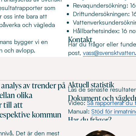
Revaqundersökning: 16 f
resultatrapporter som
Driftundersökningen: 16 
 oss inte bara att
Vattenverksundersökni
t påverka och vägleda
Hållbarhetsindex: 16 n
Kontakt
mmans bygger vi en
Har du frågor eller funde
en och avlopp.
post,
vass@svensktvatten
Aktuell statistik
 analys av trender på
Läs de senaste resultate
ellan olika
Dokument och vägled
Video:
Så rapporterar du t
ill att
Manual:
Stöd för inmatni
 respektive kommun
Har du frågor?
nivå. Det är den mest