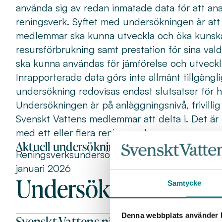
använda sig av redan inmatade data för att ana
reningsverk. Syftet med undersökningen är att
medlemmar ska kunna utveckla och öka kunsk
resursförbrukning samt prestation för sina vald
ska kunna användas för jämförelse och utveckl
Inrapporterade data görs inte allmänt tillgängl
undersökning redovisas endast slutsatser för h
Undersökningen är på anläggningsnivå, frivillig
Svenskt Vattens medlemmar att delta i. Det är mö
med ett eller flera reningsverk.
Aktuell undersökning
Reningsverksundersökningen pågår från 3 dec
januari 2026
Undersökning om ko
Samtycke
Denna webbplats använder k
Svenskt Vattens nätverk för strategisk