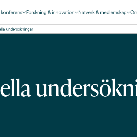
& konferens
Forskning & innovation
Nätverk & medlemskap
Om
ella undersökningar
ella undersökn