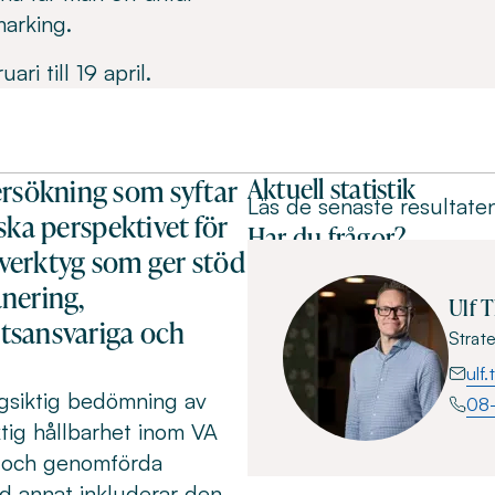
marking.
i till 19 april.
Aktuell statistik
ersökning som syftar
Läs de senaste resultate
iska perspektivet för
Har du frågor?
verktyg som ger stöd
anering,
Ulf T
tsansvariga och
Strat
ulf
ngsiktig bedömning av
08
tig hållbarhet inom VA
g och genomförda
nd annat inkluderar den