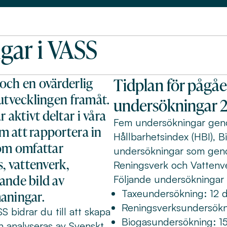
gar i VASS
Tidplan för pågå
och en ovärderlig
 utvecklingen framåt.
undersökningar 
aktivt deltar i våra
Fem undersökningar genom
m att rapportera in
Hållbarhetsindex (HBI), B
som omfattar
undersökningar som genom
s, vattenverk,
Reningsverk och Vattenv
ande bild av
Följande undersökningar
Taxeundersökning: 12 d
maningar.
Reningsverksundersökni
 bidrar du till att skapa
Biogasundersökning: 15 
h analyseras av Svenskt