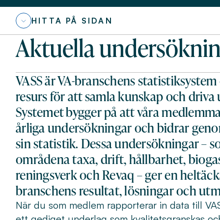
HITTA PÅ SIDAN
Aktuella undersöknin
VASS är VA-branschens statistiksystem 
resurs för att samla kunskap och driva
Systemet bygger på att våra medlemmar 
årliga undersökningar och bidrar geno
sin statistik. Dessa undersökningar – 
områdena taxa, drift, hållbarhet, bioga
reningsverk och Revaq – ger en heltäck
branschens resultat, lösningar och ut
När du som medlem rapporterar in data till VASS
ett gediget underlag som kvalitetsgranskas oc