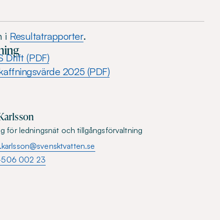
n i
Resultatrapporter
.
ning
 Drift (PDF)
kaffningsvärde 2025 (PDF)
 Karlsson
g för ledningsnät och tillgångsförvaltning
k.karlsson@svensktvatten.se
-506 002 23