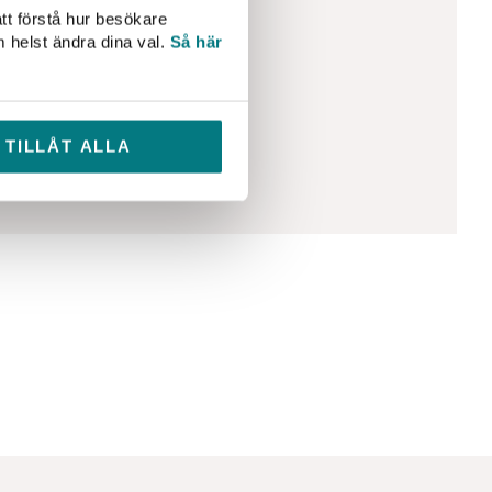
tt förstå hur besökare
m helst ändra dina val.
Så här
ik Wingfors
schef
rik.wingfors@svensktvatten.se
TILLÅT ALLA
-506 002 26