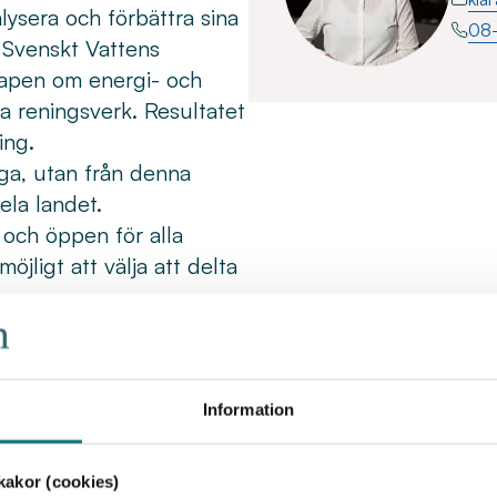
lysera och förbättra sina
08
 Svenskt Vattens
apen om energi- och
a reningsverk. Resultatet
ing.
iga, utan från denna
ela landet.
 och öppen för alla
jligt att välja att delta
ember 2025 till 30
mpetensförsörjning
Information
akor (cookies)
Har du frågor?