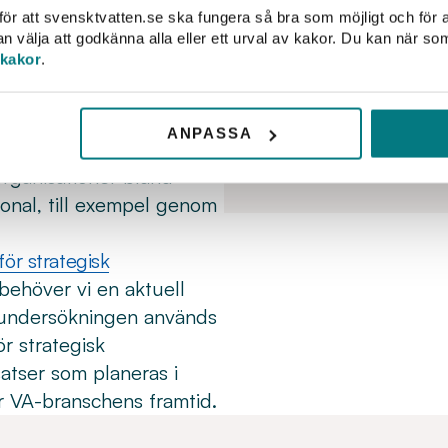
ör att svensktvatten.se ska fungera så bra som möjligt och för a
ndersökning om
välja att godkänna alla eller ett urval av kakor. Du kan när so
lemmar.
Henr
 kakor
.
Enhet
 är komplext och
 potentiella
hen
ANPASSA
 praktikmöjligheter till
08
organisationer bland
sonal, till exempel genom
för strategisk
t behöver vi en aktuell
 undersökningen används
r strategisk
tser som planeras i
ör VA-branschens framtid.