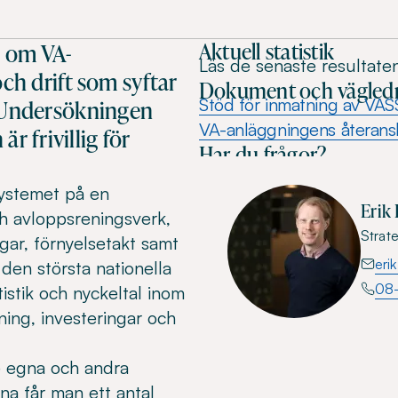
Aktuell statistik
r om VA-
Läs de senaste resultate
ch drift som syftar
Dokument och vägled
Stöd för inmatning av VASS
e. Undersökningen
VA-anläggningens återans
 frivillig för
Har du frågor?
.
systemet på en
Erik
ch avloppsreningsverk,
Strate
gar, förnyelsetakt samt
eri
den största nationella
08
istik och nyckeltal inom
ing, investeringar och
de egna och andra
a får man ett antal