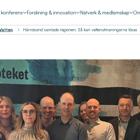
& konferens
Forskning & innovation
Nätverk & medlemskap
Om
 Vatten
Härnösand samlade regionen: Så kan vattenutmaningarna lösas