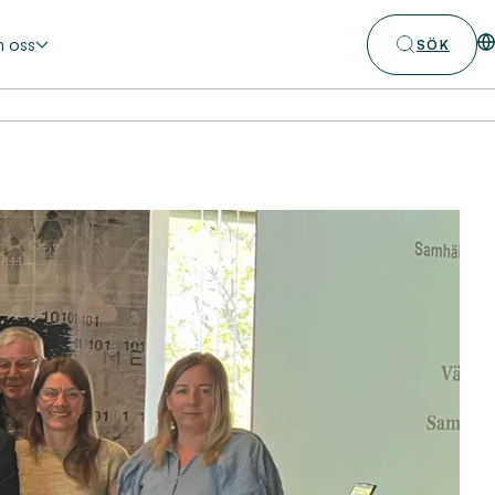
 oss
SÖK