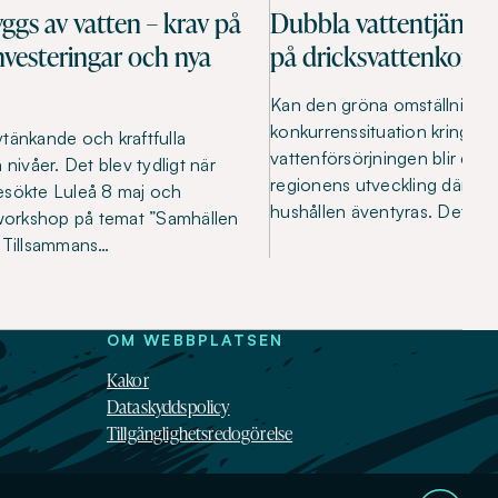
ggs av vatten – krav på
Dubbla vattentjänste
nvesteringar och nya
på dricksvattenkonf
Kan den gröna omställninge
konkurrenssituation kring vat
tänkande och kraftfulla
vattenförsörjningen blir en 
 nivåer. Det blev tydligt när
regionens utveckling där leve
esökte Luleå 8 maj och
hushållen äventyras. Det sä
orkshop på temat ”Samhällen
. Tillsammans…
OM WEBBPLATSEN
Kakor
Dataskyddspolicy
Tillgänglighetsredogörelse