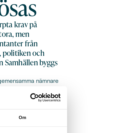
ösas
rpta krav på
tora, men
ntanter från
politiken och
en Samhällen byggs
era gemensamma nämnare
edare samverkan och
 som den
Om
snät samtidigt som
s behov och framtidens