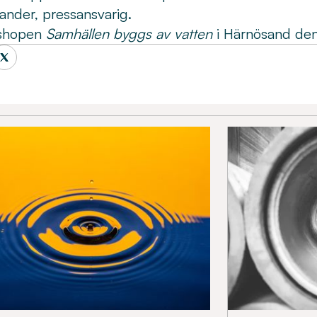
lander, pressansvarig.
kshopen
Samhällen byggs av vatten
i Härnösand den