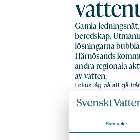
vatten
Gamla ledningsnät, 
beredskap. Utmanin
lösningarna bubblar
Härnösands kommun
andra regionala ak
av vatten.
Fokus låg på att gå fr
växte snabbt fram: star
bättre kommunikation.
En tydlig slutsats var 
samhällskritiska infrast
Samtycke
Deltagarna pekade på 
klimatförändringarna ö