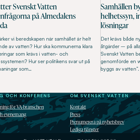
ätter Svenskt Vatten
Samhällen by
enfrågorna på Almedalens
helhetssyn, i
nda
lösningar
ärker vi beredskapen när samhället är helt
Det krävs både ny
de av vatten? Hur ska kommunerna klara
åtgärder – på alla
eringar som krävs i vatten- och
Svenskt Vatten b
ssystemen? Hur ser politikens svar ut på
genomförde en w
maningar som…
byggs av vatten”
NG OCH KONFERENS
OM SVENSKT VATTEN
dning för VA-branschen
Kontakt
ch evenemang
Press
Prenumerera på nyhetsbrev
Lediga tjänster