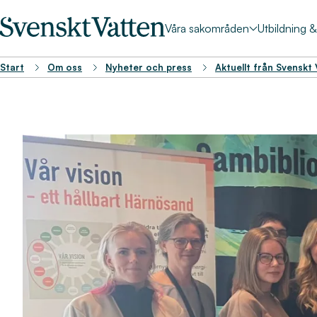
Våra sakområden
Utbildning 
Start
Om oss
Nyheter och press
Aktuellt från Svenskt