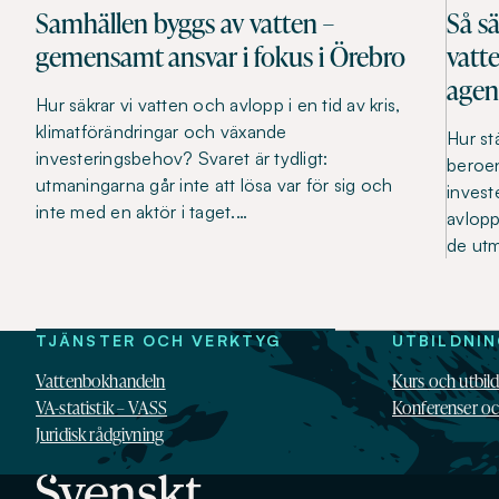
Samhällen byggs av vatten –
Så s
gemensamt ansvar i fokus i Örebro
vatt
age
Hur säkrar vi vatten och avlopp i en tid av kris,
klimatförändringar och växande
Hur st
investeringsbehov? Svaret är tydligt:
beroen
utmaningarna går inte att lösa var för sig och
invest
inte med en aktör i taget.…
avlopp
de ut
TJÄNSTER OCH VERKTYG
UTBILDNI
Vattenbokhandeln
Kurs och utbil
VA-statistik – VASS
Konferenser o
Juridisk rådgivning