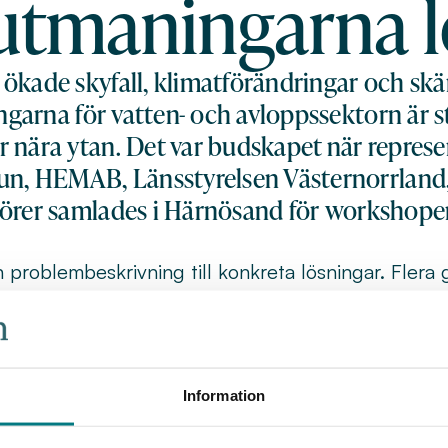
utmaningarna l
ökade skyfall, klimatförändringar och skä
garna för vatten- och avloppssektorn är s
 nära ytan. Det var budskapet när represe
, HEMAB, Länsstyrelsen Västernorrland, 
törer samlades i Härnösand för workshop
ån problembeskrivning till konkreta lösningar. Fl
kare politiskt ledarskap, större statligt ansvar, br
att vatten- och avloppsinfrastrukturen behöver ses
ruktur den faktiskt är.
Information
att många kommuner brottas med åldrande ledning
kar pressen på systemen. För att klara både dagen