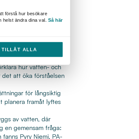
.
tt förstå hur besökare
, med paralleller till
m helst ändra dina val.
Så här
ara är en del av
m. Här krävs tidig
ringsliv och
TILLÅT ALLA
.
örklara hur vatten- och
 det att öka förståelsen
tningar för långsiktig
t planera framåt lyftes
ggs av vatten, där
ing en gemensam fråga:
n fanns Pyry Niemi, PA-