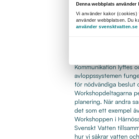
Denna webbplats använder k
krav behövs långsiktiga
Vi använder kakor (cookies) f
Flera deltagare lyfte be
använder webbplatsen. Du kan 
andra stora infrastrukt
använder svensktvatten.se
lösningen.
Skyfall, dagvatten och 
samverkan mellan kommu
fastighetsägare för att
Kommunikation lyftes oc
avloppssystemen fungera
för nödvändiga beslut 
Workshopdeltagarna pek
planering. När andra sa
det som ett exempel äv
Workshoppen i Härnösan
Svenskt Vatten tillsam
hur vi säkrar vatten oc