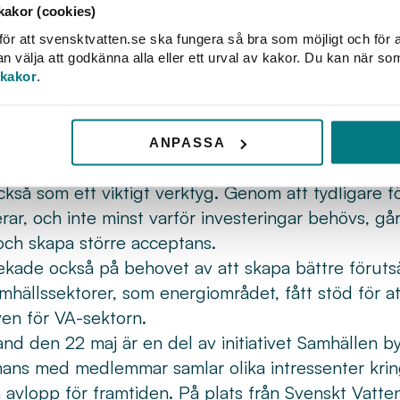
akor (cookies)
 investeringar och bättre nationella förutsättningar
ör att svensktvatten.se ska fungera så bra som möjligt och för a
hovet av ett större statligt ansvar för finansieringen
välja att godkänna alla eller ett urval av kakor. Du kan när so
ursatsningar. Samtidigt betonades att finansiering b
 kakor
.
beredskapsfrågor går inte att lösa av en aktör ensa
ner, VA-huvudmän, länsstyrelser, myndigheter, nä
ANPASSA
 hitta smartare och mer kostnadseffektiva lösningar
kså som ett viktigt verktyg. Genom att tydligare f
r, och inte minst varför investeringar behövs, går
och skapa större acceptans.
ade också på behovet av att skapa bättre förutsät
mhällssektorer, som energiområdet, fått stöd för at
en för VA-sektorn.
d den 22 maj är en del av initiativet Samhällen by
mans med medlemmar samlar olika intressenter kr
h avlopp för framtiden. På plats från Svenskt Vatte