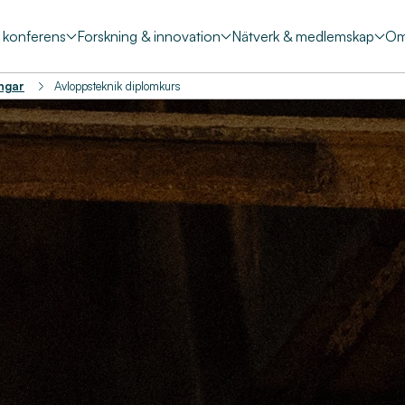
& konferens
Forskning & innovation
Nätverk & medlemskap
Om
ingar
Avloppsteknik diplomkurs