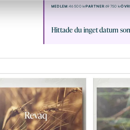
MEDLEM:
46 500 kr
PARTNER:
69 750 kr
ÖVR
Hittade du inget datum so