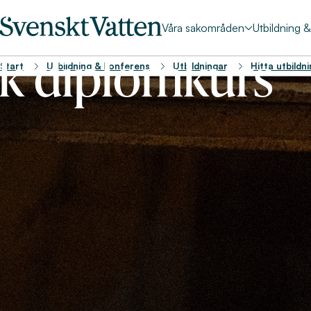
Våra sakområden
Utbildning 
k diplomkurs
Start
Utbildning & konferens
Utbildningar
Hitta utbildn