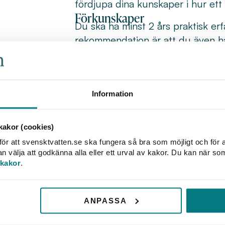
fördjupa dina kunskaper i hur ett
Förkunskaper
Du ska ha minst 2 års praktisk erf
rekommendation är att du även h
motsvarande utbildning.
På våra utbildningar – både fysis
lärplattform. Här hittar du allt d
Information
förberedelser och övningar, samt 
Efter kursen är det här du laddar 
Du får mer information via e-post 
akor (cookies)
Här hittar du våra
bokningsvillkor 
ör att svensktvatten.se ska fungera så bra som möjligt och för a
kurser, så vi uppskattar när du hö
välja att godkänna alla eller ett urval av kakor. Du kan när so
 kakor
.
gå. Då kan vi ge din plats till nå
Avloppsteknik diplomkurs
ANPASSA
12 okt–19 nov
5 + 4 dagar
Lidingö-St