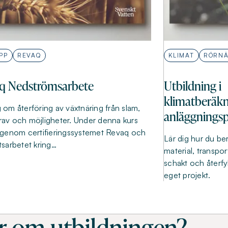
PP
REVAQ
KLIMAT
RÖRNÄ
q Nedströmsarbete
Utbildning i
klimatberäkn
g om återföring av växtnäring från slam,
anläggningsp
rav och möjligheter. Under denna kurs
 igenom certifieringssystemet Revaq och
Lär dig hur du be
etsarbetet kring…
material, transpo
schakt och återfy
eget projekt.
r om utbildningen?