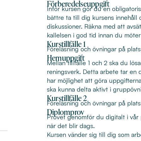
Förberedelseuppgift
Inför kursen gör du en obligatori
bättre ta till dig kursens innehåll
diskussioner. Räkna med att avsät
kallelsen i god tid innan du möter
Kurstillfälle 1
Föreläsning och övningar på plats 
Hemuppgift
Mellan tillfälle 1 och 2 ska du lös
reningsverk. Detta arbete tar en d
har möjlighet att göra uppgiftern
ska kunna delta aktivt i gruppövn
Kurstillfälle 2
Föreläsning och övningar på plats 
Diplomprov
Provet genomför du digitalt i vår
när det blir dags.
Kursen vänder sig till dig som arbe