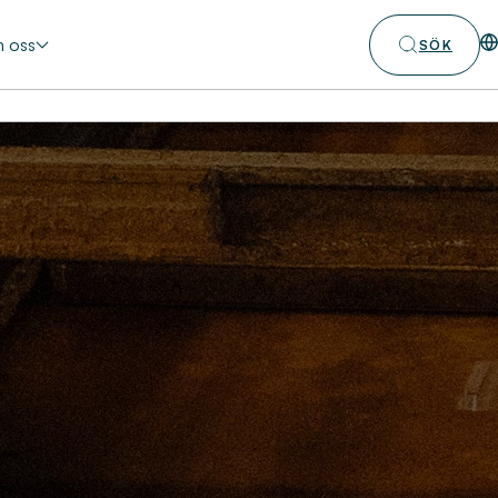
 oss
SÖK