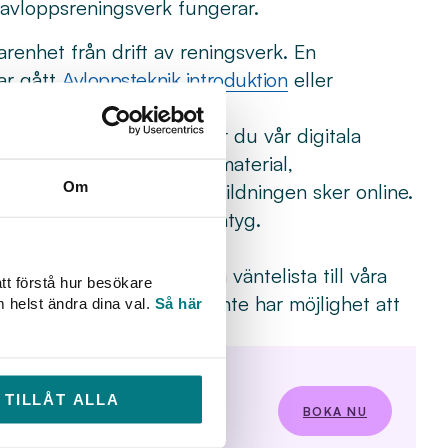
 avloppsreningsverk fungerar.
arenhet från drift av reningsverk. En
ar gått
Avloppsteknik introduktion
eller
ka och online – använder du vår digitala
u behöver för kursen; kursmaterial,
Om
även möteslänkar när utbildningen sker online.
ned och sparar ditt kursintyg.
i god tid innan kursstart.
för utbildningar
. Vi har ofta väntelista till våra
tt förstå hur besökare
r av dig i god tid om du inte har möjlighet att
m helst ändra dina val.
Så här
gon som väntar.
TILLÅT ALLA
BOKA NU
ockholm