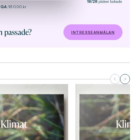
18/28
platser bokade
IGA:
93 000 kr
m passade?
INTRESSEANMÄLAN