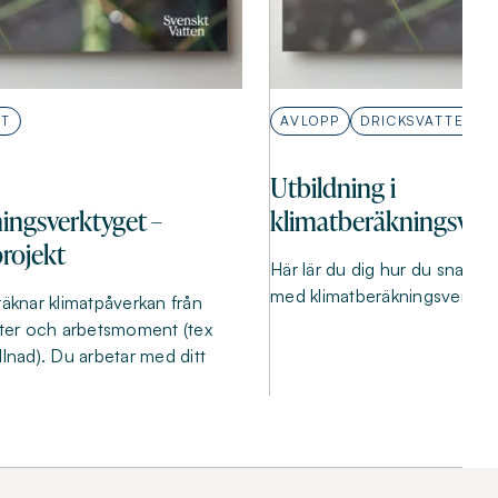
T
AVLOPP
DRICKSVATTEN
Utbildning i
ingsverktyget –
klimatberäkningsverkt
rojekt
Här lär du dig hur du snabb
med klimatberäkningsverktyge
räknar klimatpåverkan från
rter och arbetsmoment (tex
llnad). Du arbetar med ditt