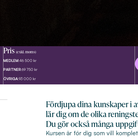
Pris
(exkl. moms)
MEDLEM:
46 500 kr
PARTNER:
69 750 kr
ÖVRIGA:
93 000 kr
Fördjupa dina kunskaper i 
lär dig om de olika renings
Du gör också många uppgift
Kursen är för dig som vill komple