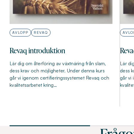
AVLOPP
REVAQ
AVLO
Revaq introduktion
Reva
Lär dig om återföring av växtnäring från slam,
Lär di
dess krav och möjligheter. Under denna kurs
dess k
går vi igenom certifieringssystemet Revaq och
går vi
kvalitetsarbetet kring…
kvalit
Frågo