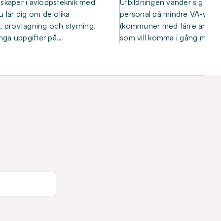
nskaper i avloppsteknik med
Utbildningen vänder sig i förs
u lär dig om de olika
personal på mindre VA-verk
, provtagning och styrning.
(kommuner med färre än 50
ga uppgifter på…
som vill komma i gång med s