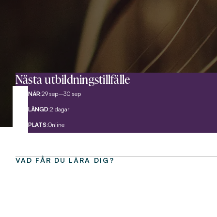
Nästa utbildningstillfälle
NÄR:
29 sep–30 sep
LÄNGD:
2 dagar
PLATS:
Online
VAD FÅR DU LÄRA DIG?