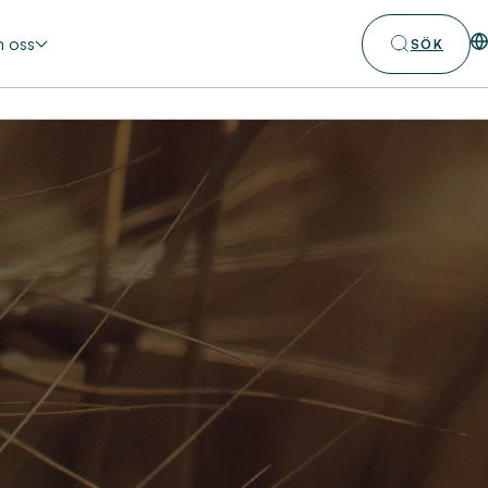
 oss
SÖK