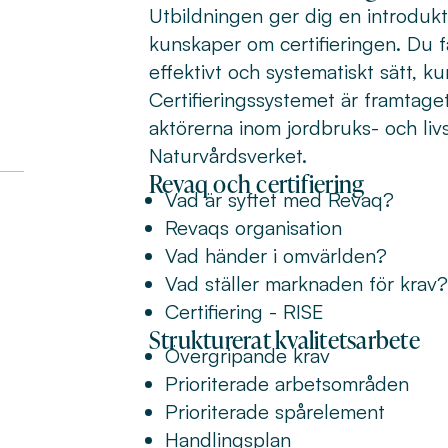
Utbildningen ger dig en introdukt
kunskaper om certifieringen. Du f
effektivt och systematiskt sätt, 
Certifieringssystemet är framtag
aktörerna inom jordbruks- och li
Naturvårdsverket.
Revaq och certifiering
Vad är syftet med Revaq?
Revaqs organisation
Vad händer i omvärlden?
Vad ställer marknaden för krav?
Certifiering - RISE
Strukturerat kvalitetsarbete
Övergripande krav
Prioriterade arbetsområden
Prioriterade spårelement
Handlingsplan