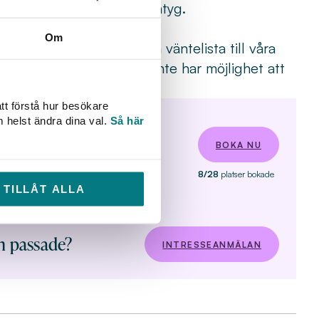
ned och sparar ditt kursintyg.
i god tid innan kursstart.
Om
för utbildningar
. Vi har ofta väntelista till våra
r av dig i god tid om du inte har möjlighet att
gon som väntar.
tt förstå hur besökare
m helst ändra dina val.
Så här
BOKA NU
8/28
platser bokade
IGA:
25 600 kr
TILLÅT ALLA
m passade?
INTRESSEANMÄLAN