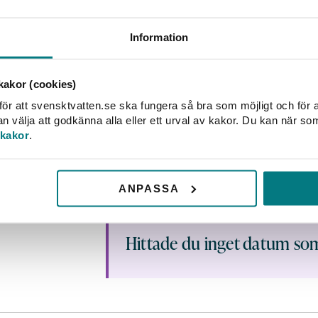
Efter kursen är det här du laddar 
Du får mer information via e-post 
Information
Här hittar du våra
bokningsvillkor 
kurser, så vi uppskattar när du hö
akor (cookies)
gå. Då kan vi ge din plats till nå
ör att svensktvatten.se ska fungera så bra som möjligt och för a
Revaq introduktion
välja att godkänna alla eller ett urval av kakor. Du kan när so
 kakor
.
29 sep–30 sep
2 dagar
Online
MEDLEM:
12 800 kr
PARTNER:
19 200 kr
ÖVR
ANPASSA
Hittade du inget datum so