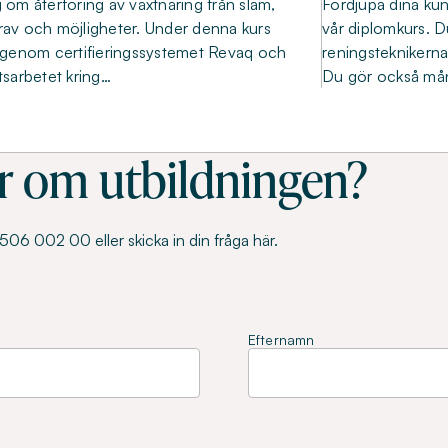
g om återföring av växtnäring från slam,
Fördjupa dina ku
rav och möjligheter. Under denna kurs
vår diplomkurs. D
 igenom certifieringssystemet Revaq och
reningsteknikerna
etsarbetet kring…
Du gör också mån
r om utbildningen?
06 002 00 eller skicka in din fråga här.
Efternamn