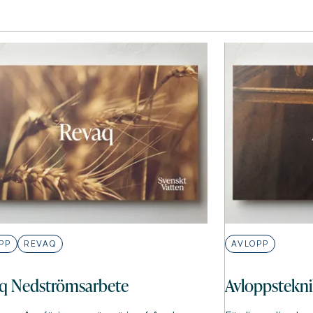
PP
REVAQ
AVLOPP
q Nedströmsarbete
Avloppstekn