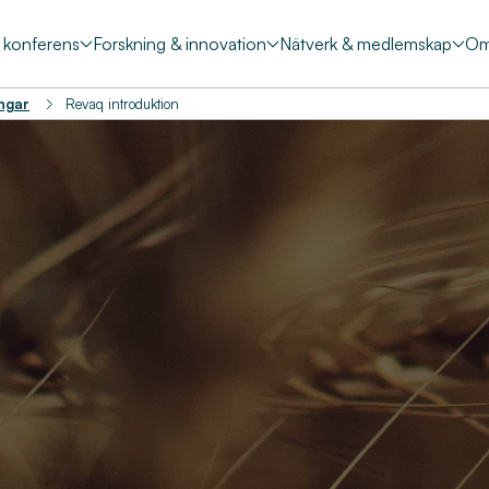
& konferens
Forskning & innovation
Nätverk & medlemskap
Om
ingar
Revaq introduktion