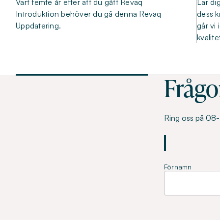
Vart femte år efter att du gått Revaq
Lär di
Introduktion behöver du gå denna Revaq
dess k
Uppdatering.
går vi
kvalit
Frågo
Ring oss på 08-5
Förnamn