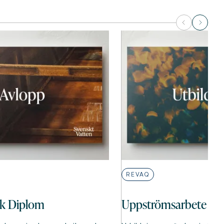
REVAQ
ik Diplom
Uppströmsarbete