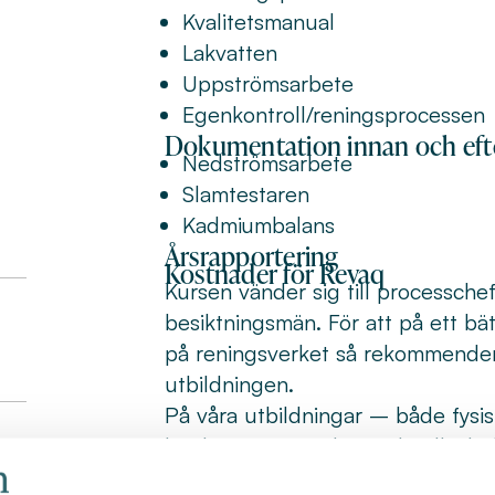
Kvalitetsmanual
Lakvatten
Uppströmsarbete
Egenkontroll/reningsprocessen
Dokumentation innan och efte
Nedströmsarbete
Slamtestaren
Kadmiumbalans
Årsrapportering
Kostnader för Revaq
Kursen vänder sig till processche
besiktningsmän. För att på ett bä
på reningsverket så rekommenderar
utbildningen.
På våra utbildningar – både fysis
lärplattform. Här hittar du allt d
förberedelser och övningar, samt 