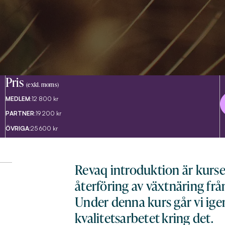
Pris
(exkl. moms)
MEDLEM:
12 800 kr
PARTNER:
19 200 kr
ÖVRIGA:
25 600 kr
Revaq introduktion är kurse
återföring av växtnäring frå
Under denna kurs går vi ig
kvalitetsarbetet kring det.