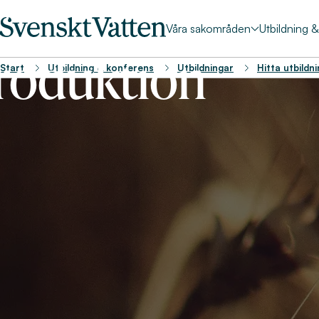
Våra sakområden
Utbildning 
roduktion
Start
Utbildning & konferens
Utbildningar
Hitta utbildn