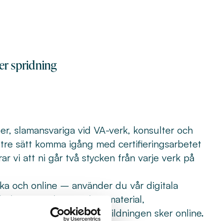
r spridning
fer, slamansvariga vid VA-verk, konsulter och
ttre sätt komma igång med certifieringsarbetet
 vi att ni går två stycken från varje verk på
ka och online – använder du vår digitala
u behöver för kursen; kursmaterial,
även möteslänkar när utbildningen sker online.