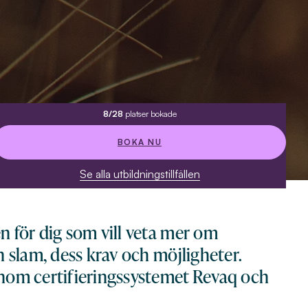
8/28
platser bokade
BOKA NU
Se alla utbildningstillfällen
n för dig som vill veta mer om
n slam, dess krav och möjligheter.
enom certifieringssystemet Revaq och