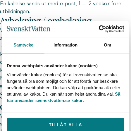
En kallelse sänds ut med e-post, 1 – 2 veckor före
utbildningen.
Avbokning / ombokning
Vid avbokning 8–14 dagar före (*se särskilda
avbokningsregler för Diplomkurser nedan)
Samtycke
Information
Om
evenemangets start debiteras 50 procent av
kursavgiften, vid avbokning 0–7 dagar före start
debiteras fullt pris. Avbokningskostnad för kost och
Denna webbplats använder kakor (cookies)
logi följer konferensanläggningens avbokningsregler.
Vi använder kakor (cookies) för att svensktvatten.se ska
Notera att platsen kan överlåtas till annan person
fungera så bra som möjligt och för att förstå hur besökare
inom samma företag.
använder webbplatsen. Du kan välja att godkänna alla eller
Särskilda avbokningsregler för
ett urval av kakor. Du kan när som helst ändra dina val.
Så
här använder svensktvatten.se kakor
.
diplomkurser
Vid avbokning senare än 30 dagar före evenemangets
start debiteras 100 % av kursavgiften.
TILLÅT ALLA