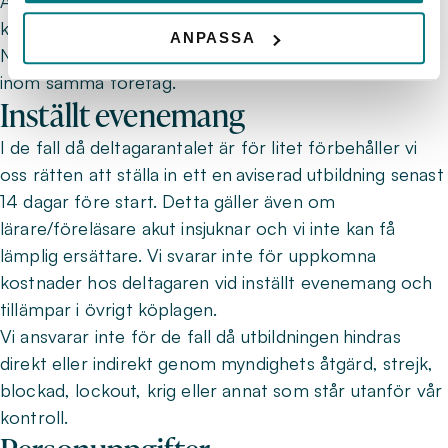
Avbokningskostnad för kost och logi följer
konferensanläggningens avbokningsregler.
ANPASSA
Notera att platsen kan överlåtas till annan person
inom samma företag.
Inställt evenemang
I de fall då deltagarantalet är för litet förbehåller vi
oss rätten att ställa in ett en aviserad utbildning senast
14 dagar före start. Detta gäller även om
lärare/föreläsare akut insjuknar och vi inte kan få
lämplig ersättare. Vi svarar inte för uppkomna
kostnader hos deltagaren vid inställt evenemang och
tillämpar i övrigt köplagen.
Vi ansvarar inte för de fall då utbildningen hindras
direkt eller indirekt genom myndighets åtgärd, strejk,
blockad, lockout, krig eller annat som står utanför vår
kontroll.