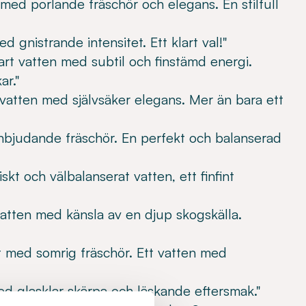
 med porlande fräschör och elegans. En stilfull
ed gnistrande intensitet. Ett klart val!"
lklart vatten med subtil och finstämd energi.
ar."
gt vatten med självsäker elegans. Mer än bara ett
inbjudande fräschör. En perfekt och balanserad
riskt och välbalanserat vatten, ett finfint
 vatten med känsla av en djup skogskälla.
rt med somrig fräschör. Ett vatten med
med glasklar skärpa och läskande eftersmak."