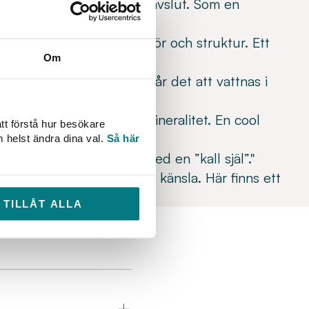
ineralitet med svalkande avslut. Som en
nomiskt vatten med fräschör och struktur. Ett
Om
en med unik karaktär som får det att vattnas i
läckare!"
tt vatten med en krispig mineralitet. En cool
tt förstå hur besökare
m helst ändra dina val.
Så här
äckande ”vill-ha-vatten” med en ”kall själ”."
olt vatten med sprudlande känsla. Här finns ett
TILLÅT ALLA