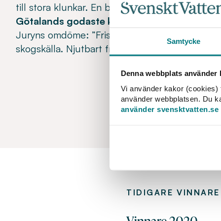
till stora klunkar. En briljant törstsläckare.”
Götalands godaste kranvatten: Ulriceham
Juryns omdöme: ”Friskt och svalkande klart so
Samtycke
skogskälla. Njutbart från första klunken.”
Denna webbplats använder k
Vi använder kakor (cookies) f
använder webbplatsen. Du kan 
använder svensktvatten.se
TIDIGARE VINNARE