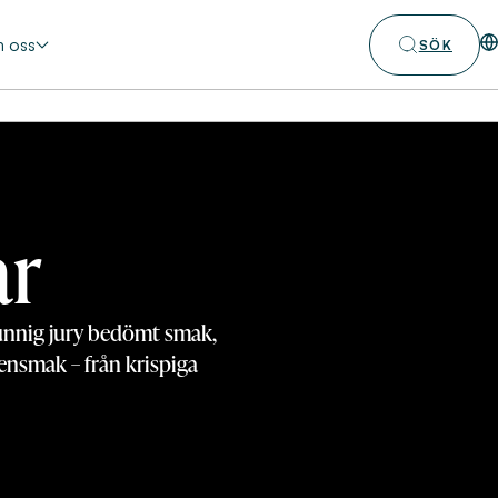
 oss
SÖK
ar
kunnig jury bedömt smak,
tensmak – från krispiga