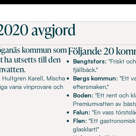
2020 avgjord
Följande 20 komm
 Höganäs kommun som
ha utsetts till den
Bengtsfors
: "Friskt oc
nvatten.
fjällbäck."
a Hultgren Karell, Mischa
Bergs kommun
: "Ett 
iga vana vinprovare och
eftersmaken."
Boden
: "Ett rent och k
Premiumvatten av bästa 
Falun
: "En vass törstsl
Flen
: "Ett gastronomis
glasklart!"