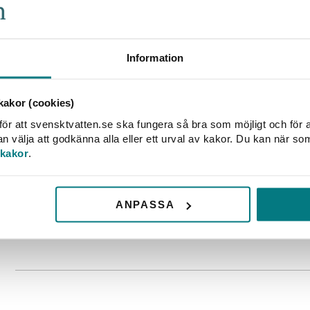
Strängnäs
: "Elegant m
porlande vårbäck."
ns kommun
Sundsvall
: "Ett gastro
m ur djupet av en
Information
riktigt lyxvatten!"
Ulricehamn
: "Ett vatt
munnen. En riktig törsts
akor (cookies)
Vindelns kommun
: "E
ör att svensktvatten.se ska fungera så bra som möjligt och för a
törstsläckare."
välja att godkänna alla eller ett urval av kakor. Du kan när so
 kakor
.
Örnsköldsvik
: "Törstsl
Östra Göinge
: "Ett co
riktigt bett!"
ANPASSA