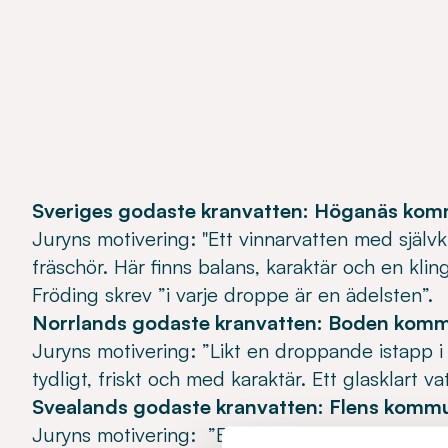
Sveriges godaste kranvatten: Höganäs ko
Juryns motivering: "Ett vinnarvatten med själv
fräschör. Här finns balans, karaktär och en kl
Fröding skrev ”i varje droppe är en ädelsten”.
Norrlands godaste kranvatten: Boden kom
Juryns motivering: ”Likt en droppande istapp i
tydligt, friskt och med karaktär. Ett glasklart va
Svealands godaste kranvatten: Flens komm
Juryns motivering: ”Ett vatten med en spröd, f