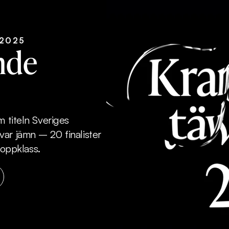
 2025
nde
m titeln Sveriges
ar jämn – 20 finalister
toppklass.