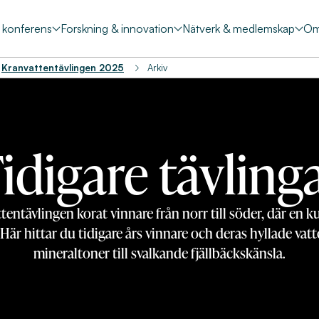
& konferens
Forskning & innovation
Nätverk & medlemskap
Om
Kranvattentävlingen 2025
Arkiv
idigare tävling
entävlingen korat vinnare från norr till söder, där en 
 Här hittar du tidigare års vinnare och deras hyllade vat
mineraltoner till svalkande fjällbäckskänsla.