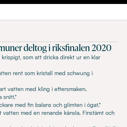
uner deltog i riksfinalen 2020
h krispigt, som att dricka direkt ur en klar
vatten rent som kristall med schwung i
lart vatten med kling i eftersmaken.
snitt."
äckare med fin balans och glimten i ögat."
kt vatten med en renande känsla. Finstämt och