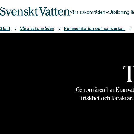
Våra sakområden
Utbildning 
Start
Våra sakområden
Kommunikation och samverkan
T
Genom åren har Kranvatt
friskhet och karaktär.