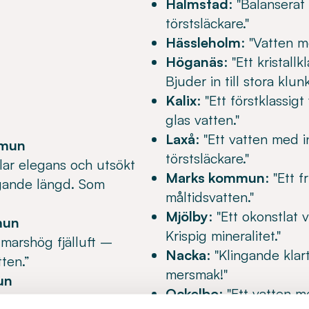
Halmstad
: "Balanserat
törstsläckare."
Hässleholm
: "Vatten m
Höganäs
: "Ett kristal
Bjuder in till stora klunk
Kalix
: "Ett förstklassi
glas vatten."
Laxå
: "Ett vatten med 
mmun
törstsläckare."
klar elegans och utsökt
Marks kommun
: "Ett f
ingande längd. Som
måltidsvatten."
Mjölby
: "Ett okonstlat
mun
Krispig mineralitet."
 marshög fjälluft –
Nacka
: "Klingande kla
tten.”
mersmak!"
un
Ockelbo
: "Ett vatten 
in ton och som bjuder in