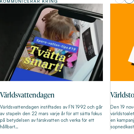
KOMMUNICERAR KRING
Världsvattendagen
Världst
Världsvattendagen instiftades av FN 1992 och går
Den 19 nove
av stapeln den 22 mars varje år för att sätta fokus
världstoale
på betydelsen av färskvatten och verka för ett
en kampanj
hållbart…
sopnedkast