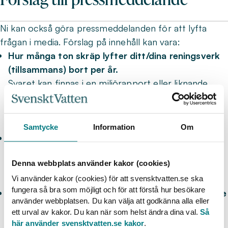
Ni kan också göra pressmeddelanden för att lyfta
frågan i media. Förslag på innehåll kan vara:
Hur många ton skräp lyfter ditt/dina reningsverk
(tillsammans) bort per år.
Svaret kan finnas i en miljörapport eller liknande
eller hos den som är ansvarig för er
drift/ledningsnät/pumpar.
Samtycke
Information
Om
Vilka problem orsakar papper som inte är
toapapper?
Denna webbplats använder kakor (cookies)
Fråga förslagsvis dem som föreslås i punkten ovan.
Vi använder kakor (cookies) för att svensktvatten.se ska
fungera så bra som möjligt och för att förstå hur besökare
Förbered citat baserat på fakta från ovanstående
använder webbplatsen. Du kan välja att godkänna alla eller
punkter och utse en lämplig talesperson.
ett urval av kakor. Du kan när som helst ändra dina val.
Så
Det kan t ex vara VA-ansvarig, ansvarig för
här använder svensktvatten.se kakor
.