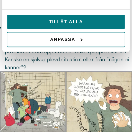
ledningsnät, pumpstationer, en miljöingenjör eller
liknande.
TILLÅT ALLA
Om möjligt – bjud på en humoristisk anekdot om
”Fultorkning?”.
ANPASSA
Det vill säga en situation och kreativ lösning på
problemet som uppstod då toalettpappret var slut.
Kanske en självupplevd situation eller från ”någon ni
känner”?