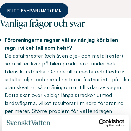
FRITT KAMPANJMATERIAL
Vanliga frågor och svar
Föroreningarna regnar väl av när jag kör bilen i
regn i vilket fall som helst?
De asfaltsrester (och även olje- och metallrester)
som sitter kvar på bilen produceras under hela
bilens körsträcka. Och de allra mesta och flesta av
asfalts- olje- och metallresterna fastnar inte på bilen
utan skvätter så småningom ut till sidan av vägen.
Detta sker över väldigt långa sträckor utmed
landsvägarna, vilket resulterar i mindre förorening
per meter. Större problem för vattendragen
uppstår när flera i ett bostadskvarter tvättar bilar
eftersom allt dagvatten då leds från samtliga