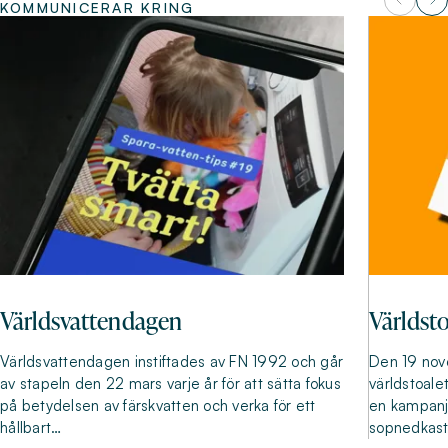
KOMMUNICERAR KRING
Världsvattendagen
Världst
Världsvattendagen instiftades av FN 1992 och går
Den 19 nove
av stapeln den 22 mars varje år för att sätta fokus
världstoale
på betydelsen av färskvatten och verka för ett
en kampanj
hållbart…
sopnedkast