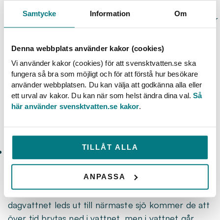
garageuppfarter i kvarteret/området till en och
Samtycke
Information
Om
samma utsläppspunkt i närmaste vattendrag. Därför
blir det en betydligt högre koncentration av
asfaltsrester och även olje- och metallrester i just
Denna webbplats använder kakor (cookies)
det vattendraget än vad det blir utmed landsvägen.
Vi använder kakor (cookies) för att svensktvatten.se ska
Att kanske 80–90 procent av föroreningarna
fungera så bra som möjligt och för att förstå hur besökare
sedan du tvättade bilen senast är diffust spridda
använder webbplatsen. Du kan välja att godkänna alla eller
ett urval av kakor. Du kan när som helst ändra dina val.
Så
utmed långa vägsträckor, och exempelvis fastnat i
här använder svensktvatten.se kakor
.
vägslänter, hjälper inte ditt närmaste vattendrag
från föroreningar från din biltvätt på gatan.
TILLÅT ALLA
Miljömärkta biltvättmedel – kan jag tvätta bilen
på garageuppfarten då?
ANPASSA
Biltvättmedel (om de är miljömärkta) är gjorda för
att brytas ned i ett reningsverk. Om de via
dagvattnet leds ut till närmaste sjö kommer de att
över tid brytas ned i vattnet, men i vattnet går