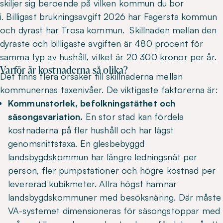
skiljer sig beroende på vilken kommun du bor
i. Billigast brukningsavgift 2026 har Fagersta kommun
och dyrast har Trosa kommun. Skillnaden mellan den
dyraste och billigaste avgiften är 480 procent för
samma typ av hushåll, vilket är 20 300 kronor per år.
Varför är kostnaderna så olika?
Det finns flera orsaker till skillnaderna mellan
kommunernas taxenivåer. De viktigaste faktorerna är:
Kommunstorlek, befolkningstäthet och
säsongsvariation.
En stor stad kan fördela
kostnaderna på fler hushåll och har lägst
genomsnittstaxa. En glesbebyggd
landsbygdskommun har längre ledningsnät per
person, fler pumpstationer och högre kostnad per
levererad kubikmeter. Allra högst hamnar
landsbygdskommuner med besöksnäring. Där måste
VA-systemet dimensioneras för säsongstoppar med