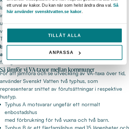
ett urval av kakor. Du kan när som helst ändra dina val.
Så
lagen kräver att den följer självkostnadsprincipen. Det
här använder svensktvatten.se kakor
.
innebär att avgifterna ska täcka kostnader för drift,
underhåll och investeringar, men utan att generera
vinst. VA-verksamheten ska gå plus minus noll.
TILLÅT ALLA
Taxan delas upp i två delar: en löpande
brukningsavgift
som du betalar varje år, och en
ANPASSA
anläggningsavgift
som betalas en gång när
fastigheten ansluts till det kommunala nätet.
Så jämför vi VA-taxor mellan kommuner
För att jämföra och se utveckling av VA-taxa över tid,
använder Svenskt Vatten två typhus, som
representerar snittet av förutsättningar i respektive
hustyp.
Typhus A motsvarar ungefär ett normalt
enbostadshus
med förbrukning för två vuxna och två barn.
Typhus B är ett flerfamiljshus med 15 lägenheter och