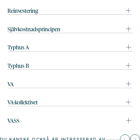
Reinvestering
Självkostnadsprincipen
Typhus A
Typhus B
VA
VA-kollektivet
VASS
DU KANSKE OCKSÅ ÄR INTRESSERAD AV