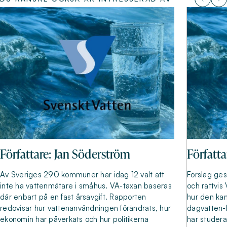
Författare: Jan Söderström
Författ
Av Sveriges 290 kommuner har idag 12 valt att
Förslag ges
inte ha vattenmätare i småhus. VA-taxan baseras
och rättvis
där enbart på en fast årsavgift. Rapporten
hur den kan
redovisar hur vattenanvändningen förändrats, hur
dagvatten-
ekonomin har påverkats och hur politikerna
har studera