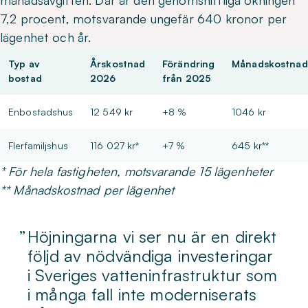
månadsavgiften. Där är den genomsnittliga ökningen
7,2 procent, motsvarande ungefär 640 kronor per
lägenhet och år.
Typ av
Årskostnad
Förändring
Månadskostnad
bostad
2026
från 2025
Enbostadshus
12 549 kr
+8 %
1046 kr
Flerfamiljshus
116 027 kr*
+7 %
645 kr**
* För hela fastigheten, motsvarande 15 lägenheter
** Månadskostnad per lägenhet
Höjningarna vi ser nu är en direkt
följd av nödvändiga investeringar
i Sveriges vatteninfrastruktur som
i många fall inte moderniserats