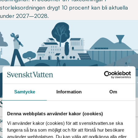
storleksordningen drygt 10 procent kan bli aktuella
under 2027–2028.
Samtycke
Information
Om
Så fungerar VA-taxan
Denna webbplats använder kakor (cookies)
Kommunalt vatten och avlopp finansieras av dig som
Vi använder kakor (cookies) för att svensktvatten.se ska
bor i kommunen, inte av kommunalskatten. Det är
fungera så bra som möjligt och för att förstå hur besökare
använder webbplatsen. Du kan välja att godkänna alla eller
kommunfullmäktige som beslutar om taxans nivå, och