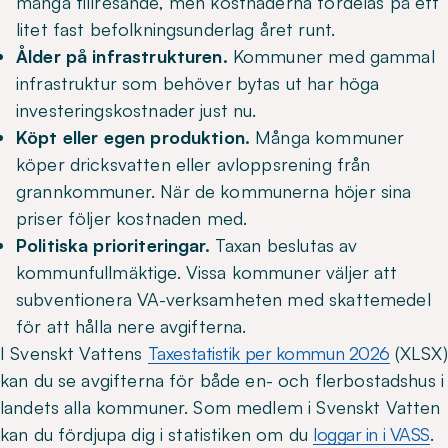
många tillresande, men kostnaderna fördelas på ett
litet fast befolkningsunderlag året runt.
Ålder på infrastrukturen.
Kommuner med gammal
infrastruktur som behöver bytas ut har höga
investeringskostnader just nu.
Köpt eller egen produktion.
Många kommuner
köper dricksvatten eller avloppsrening från
grannkommuner. När de kommunerna höjer sina
priser följer kostnaden med.
Politiska prioriteringar.
Taxan beslutas av
kommunfullmäktige. Vissa kommuner väljer att
subventionera VA-verksamheten med skattemedel
för att hålla nere avgifterna.
I Svenskt Vattens
Taxestatistik per kommun 2026
(XLSX)
kan du se avgifterna för både en- och flerbostadshus i
landets alla kommuner. Som medlem i Svenskt Vatten
kan du fördjupa dig i statistiken om du
loggar in i VASS
.