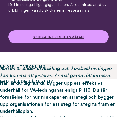
Det finns inga tillgängliga tillfällen. Är du intresserad av
utbildningen kan du skicka en intresseanmälan.
SKICKA INTRESSEANMÄLAN
UNDER UTVECKLING
Kursen är under utveckling och kursbeskrivningen
kan komma att justeras. Anmäl gärna ditt intresse.
VAD FÅR DU LÄRA DIG?
Här lär du dig hur du bygger upp ett effektivt
underhåll för VA-ledningsnät enligt P 113. Du får
förståelse för hur ni skapar en strategi och bygger
upp organisationen för att steg för steg ta fram en
underhållsplan.