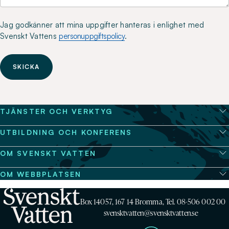
Jag godkänner att mina uppgifter hanteras i enlighet med
Svenskt Vattens
personuppgiftspolicy
.
SKICKA
TJÄNSTER OCH VERKTYG
UTBILDNING OCH KONFERENS
OM SVENSKT VATTEN
OM WEBBPLATSEN
Box 14057, 167 14 Bromma, Tel. 08-506 002 00
svensktvatten@svensktvatten.se