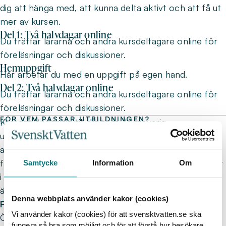
dig att hänga med, att kunna delta aktivt och att få ut
mer av kursen.
Del 1: Två halvdagar online
Du träffar lärarna och andra kursdeltagare online för
föreläsningar och diskussioner.
Hemuppgift
Här arbetar du med en uppgift på egen hand.
Del 2: Två halvdagar online
Du träffar lärarna och andra kursdeltagare online för
föreläsningar och diskussioner.
FÖR VEM PASSAR UTBILDNINGEN?
Kursen vänder sig till dig som är ansvarig,
underhållsingenjör, underhållstekniker, driftstekniker,
arbetsledare, driftchef, planerare. Eftersom en
framgångsfaktor är att underhållsarbetet är förankrat
Samtycke
Information
Om
i både ledning och organisation är det en fördel om ni
är fler som deltar i kursen.
Denna webbplats använder kakor (cookies)
Förkunskaper
Vi använder kakor (cookies) för att svensktvatten.se ska
Övergripande kunskaper om ledningsnätets
fungera så bra som möjligt och för att förstå hur besökare