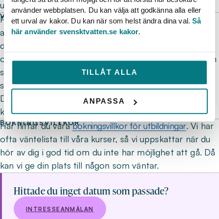
uppbyggnad.
använder webbplatsen. Du kan välja att godkänna alla eller
VÅR DIGITALA LÄRPLATTFORM
På våra utbildningar – både fysiska och online –
ett urval av kakor. Du kan när som helst ändra dina val.
Så
använder du vår digitala lärplattform. Här hittar du allt
här använder svensktvatten.se kakor
.
du behöver för kursen; kursmaterial, förberedelser
och övningar, samt även möteslänkar när utbildningen
sker online. Efter kursen är det här du laddar ned och
TILLÅT ALLA
sparar ditt kursintyg.
Du får mer information via e-post i god tid innan
ANPASSA
kursstart.
BOKNINGSVILLKOR
Här hittar du våra
bokningsvillkor för utbildningar
. Vi har
ofta väntelista till våra kurser, så vi uppskattar när du
hör av dig i god tid om du inte har möjlighet att gå. Då
kan vi ge din plats till någon som väntar.
UTBILDNINGSTILLFÄLLEN
Hittade du inget datum som passade?
INTRESSEANMÄLAN