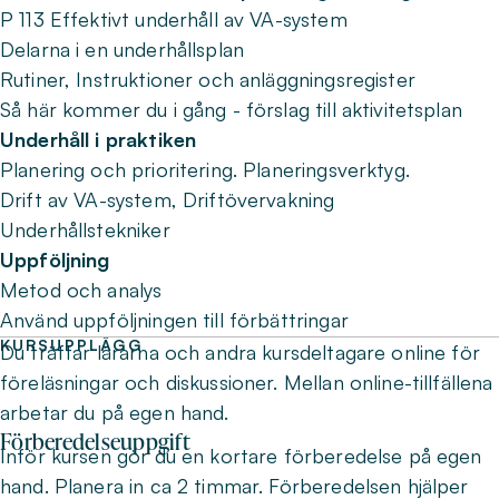
P 113 Effektivt underhåll av VA-system
Delarna i en underhållsplan
Rutiner, Instruktioner och anläggningsregister
Så här kommer du i gång - förslag till aktivitetsplan
Underhåll i praktiken
Planering och prioritering. Planeringsverktyg.
Drift av VA-system, Driftövervakning
Underhållstekniker
Uppföljning
Metod och analys
Använd uppföljningen till förbättringar
KURSUPPLÄGG
Du träffar lärarna och andra kursdeltagare online för
föreläsningar och diskussioner. Mellan online-tillfällena
arbetar du på egen hand.
Förberedelseuppgift
Inför kursen gör du en kortare förberedelse på egen
hand. Planera in ca 2 timmar. Förberedelsen hjälper