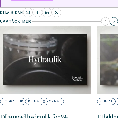
DELA SIDAN
UPPTÄCK MER
HYDRAULIK
KLIMAT
RÖRNÄT
KLIMAT
Tillämpad hydraulik för VA-
Utbildni