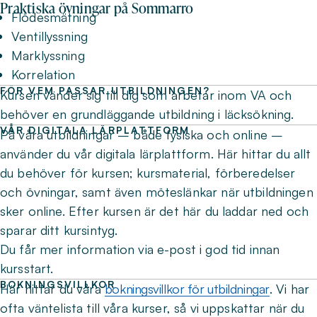
Praktiska övningar på Sommarro
Flödesmätning
Ventillyssning
Marklyssning
Korrelation
FÖR VEM PASSAR UTBILDNINGEN?
Kursen vänder sig till dig som arbetar inom VA och
behöver en grundläggande utbildning i läcksökning.
VÅR DIGITALA LÄRPLATTFORM
På våra utbildningar – både fysiska och online –
använder du vår digitala lärplattform. Här hittar du allt
du behöver för kursen; kursmaterial, förberedelser
och övningar, samt även möteslänkar när utbildningen
sker online. Efter kursen är det här du laddar ned och
sparar ditt kursintyg.
Du får mer information via e-post i god tid innan
kursstart.
BOKNINGSVILLKOR
Här hittar du våra
bokningsvillkor för utbildningar
. Vi har
ofta väntelista till våra kurser, så vi uppskattar när du