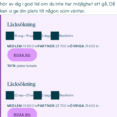
hör av dig i god tid om du inte har möjlighet att gå. Då
kan vi ge din plats till någon som väntar.
UTBILDNINGSTILLFÄLLEN
Läcksökning
18 aug–19 aug
2 dagar
Stockholm
MEDLEM:
15 800 kr
PARTNER:
23 700 kr
ÖVRIGA:
31 600 kr
BOKA NU
10/16
platser bokade
Läcksökning
22 sep–23 sep
2 dagar
Stockholm
MEDLEM:
15 800 kr
PARTNER:
23 700 kr
ÖVRIGA:
31 600 kr
BOKA NU