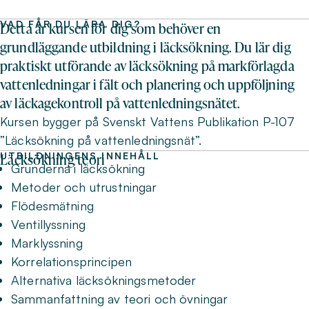
VAD FÅR DU LÄRA DIG?
Detta är kursen för dig som behöver en
grundläggande utbildning i läcksökning. Du lär dig
praktiskt utförande av läcksökning på markförlagda
vattenledningar i fält och planering och uppföljning
av läckagekontroll på vattenledningsnätet.
Kursen bygger på Svenskt Vattens Publikation P-107
”Läcksökning på vattenledningsnät”.
UTBILDNINGENS INNEHÅLL
Läcksökning teori
Grunderna i läcksökning
Metoder och utrustningar
Flödesmätning
Ventillyssning
Marklyssning
Korrelationsprincipen
Alternativa läcksökningsmetoder
Sammanfattning av teori och övningar