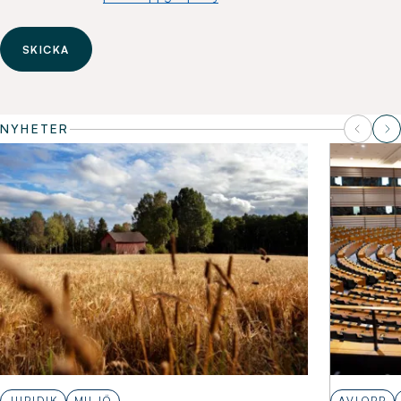
SKICKA
NYHETER
JURIDIK
MILJÖ
AVLOPP