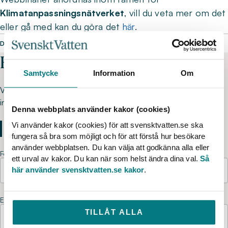
Klimatanpassningsnätverket
, vill du veta mer om det
eller gå med kan du göra det
här
.
DELA SIDAN
Har du frågor?
Samtycke
Information
Om
Välkommen att kontakta oss kring deltagaranmälan och
innehåll. Ring 08-506 002 00 eller skicka oss din fråga här.
Denna webbplats använder kakor (cookies)
Vi använder kakor (cookies) för att svensktvatten.se ska
fungera så bra som möjligt och för att förstå hur besökare
använder webbplatsen. Du kan välja att godkänna alla eller
Förnamn
ett urval av kakor. Du kan när som helst ändra dina val.
Så
här använder svensktvatten.se kakor
.
Efternamn
TILLÅT ALLA