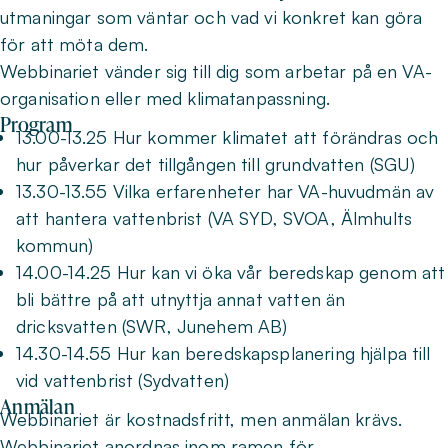
utmaningar som väntar och vad vi konkret kan göra
för att möta dem.
Webbinariet vänder sig till dig som arbetar på en VA-
organisation eller med klimatanpassning.
Program
13.00-13.25 Hur kommer klimatet att förändras och
hur påverkar det tillgången till grundvatten (SGU)
13.30-13.55 Vilka erfarenheter har VA-huvudmän av
att hantera vattenbrist (VA SYD, SVOA, Älmhults
kommun)
14.00-14.25 Hur kan vi öka vår beredskap genom att
bli bättre på att utnyttja annat vatten än
dricksvatten (SWR, Junehem AB)
14.30-14.55 Hur kan beredskapsplanering hjälpa till
vid vattenbrist (Sydvatten)
Anmälan
Webbinariet är kostnadsfritt, men anmälan krävs.
Webbinariet anordnas inom ramen för