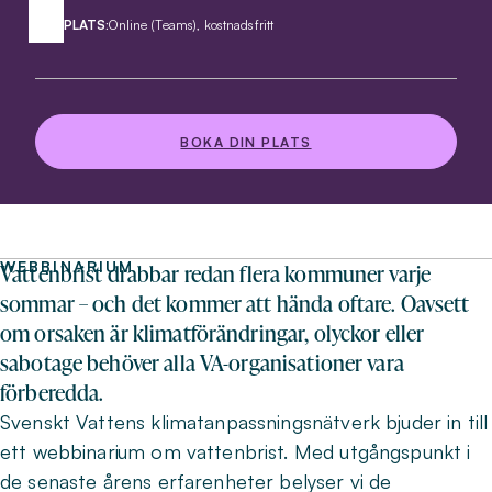
PLATS:
Online (Teams), kostnadsfritt
BOKA DIN PLATS
WEBBINARIUM
Vattenbrist drabbar redan flera kommuner varje
sommar – och det kommer att hända oftare. Oavsett
om orsaken är klimatförändringar, olyckor eller
sabotage behöver alla VA-organisationer vara
förberedda.
Svenskt Vattens klimatanpassningsnätverk bjuder in till
ett webbinarium om vattenbrist. Med utgångspunkt i
de senaste årens erfarenheter belyser vi de