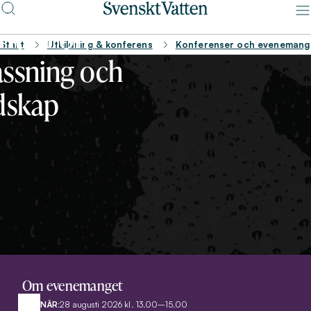
ist – ett
rium om
Start
Utbildning & konferens
Konferenser och evenemang
ssning och
dskap
Om evenemanget
NÄR:
28 augusti 2026 kl. 13.00–15.00