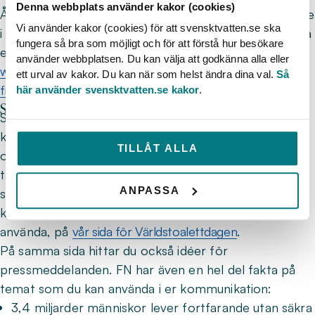
Denna webbplats använder kakor (cookies)
Årets kampanj, som koordineras av FN, äger rum både
Vi använder kakor (cookies) för att svensktvatten.se ska
i sociala kanaler under #WorldToiletDay och på fysiska
fungera så bra som möjligt och för att förstå hur besökare
event. Du hittar mer information om detta på
använder webbplatsen. Du kan välja att godkänna alla eller
www.worldtoiletday.org
och färdigt
kampanjmaterial
ett urval av kakor. Du kan när som helst ändra dina val.
Så
finns här
.
här använder svensktvatten.se kakor
.
Sluta fulspola!
Svenskt Vatten har sedan tidigare färdigt
kampanjmaterial att använda för kommuner och VA-
TILLÅT ALLA
organisationer i anslutning till dagen. Där har vi inte
tagit fasta på bristen på toaletter utan på vad som
ANPASSA
spolas ned i avloppet. Du hittar mer information om
kampanjen, tillsammans med material som är fritt att
använda, på
vår sida för Världstoalettdagen
.
På samma sida hittar du också idéer för
pressmeddelanden. FN har även en hel del fakta på
temat som du kan använda i er kommunikation:
3,4 miljarder människor lever fortfarande utan säkra