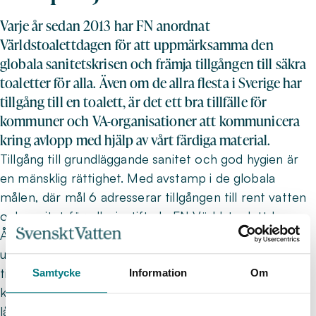
Varje år sedan 2013 har FN anordnat
Världstoalettdagen för att uppmärksamma den
globala sanitetskrisen och främja tillgången till säkra
toaletter för alla. Även om de allra flesta i Sverige har
tillgång till en toalett, är det ett bra tillfälle för
kommuner och VA-organisationer att kommunicera
kring avlopp med hjälp av vårt färdiga material.
Tillgång till grundläggande sanitet och god hygien är
en mänsklig rättighet. Med avstamp i de globala
målen, där mål 6 adresserar tillgången till rent vatten
och sanitet för alla, instiftade FN Världstoalettdagen.
Årets tema,
Vi kommer alltid att behöva toaletten
,
uppmanar till handling för att skydda och utöka
tillgången till sanitet i takt med att utmaningar
Samtycke
Information
Om
kopplade till åldrande infrastruktur, ökad efterfrågan,
låga investeringar och klimatförändringar växer.