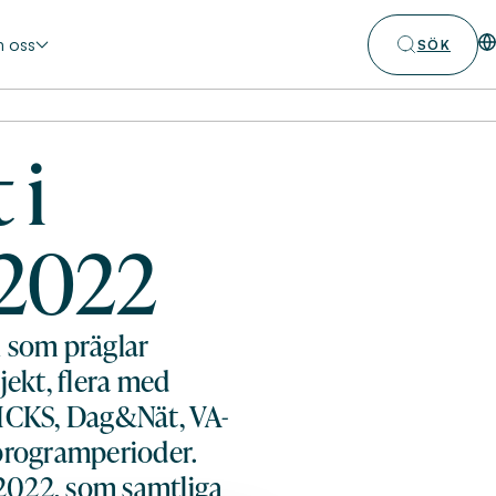
 oss
SÖK
 i
 2022
n som präglar
jekt, flera med
RICKS, Dag&Nät, VA-
 programperioder.
2022, som samtliga