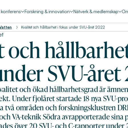
& konferens
Forskning & innovation
Nätverk & medlemskap
Om
 Vatten
Kvalitet och hållbarhet i fokus under SVU-året 2022
et
t och hållbarhet
under SVU-året
valitet och ökad hållbarhetsgrad är ämne
t. Under fjolåret startade 18 nya SVU-pro
ssa två områden och forskningsklustren D
 och VA-teknik Södra avrapporterade sina
des över 20 SVU- och C-rapporter under 