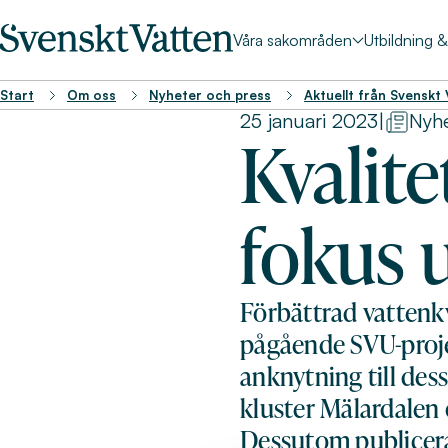
Våra sakområden
Utbildning 
Start
Om oss
Nyheter och press
Aktuellt från Svenskt
25 januari 2023
|
Nyh
Kvalite
fokus 
Förbättrad vattenk
pågående SVU-projek
anknytning till de
kluster Mälardalen
Dessutom publicera