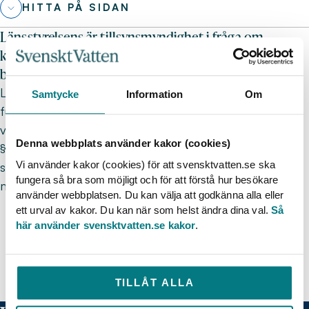
HITTA PÅ SIDAN
Länsstyrelsens är tillsynsmyndighet i fråga om
kommunen fullgör sin skyldighet att tillgodose
behovet av allmänna vattentjänster.
Länsstyrelsen utövar tillsynen över att kommunen
Samtycke
Information
Om
fullgör skyldigheten att tillgodose behovet av
vattentjänster i enlighet med 6 § vattentjänstlagen (51
Denna webbplats använder kakor (cookies)
§). Länsstyrelsen får förelägga kommunen att fullgöra
Vi använder kakor (cookies) för att svensktvatten.se ska
skyldigheten och ett sådant föreläggande får förenas
fungera så bra som möjligt och för att förstå hur besökare
med vite.
använder webbplatsen. Du kan välja att godkänna alla eller
ett urval av kakor. Du kan när som helst ändra dina val.
Så
RÄTTSFALL
här använder svensktvatten.se kakor
.
Mark- och miljööverdomstolen, MÖD
2017:70
Mark- och miljööverdomstolen, MÖD
2010:28
TILLÅT ALLA