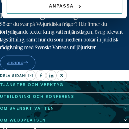
Vattentjänstlagen och övrig
ANPASSA
relevant lagstiftning
Söker du svar på VA-juridiska frågor? Här finner du
förtydligande texter kring vattentjänstlagen, övrig relevant
lagstiftning, samt hur du som medlem bokar in juridisk
rådgivning med Svenskt Vattens miljöjurister.
JURIDIK
DELA SIDAN
TJÄNSTER OCH VERKTYG
UTBILDNING OCH KONFERENS
OM SVENSKT VATTEN
OM WEBBPLATSEN