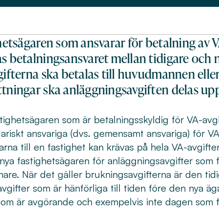
ighetsägaren som ansvarar för betalning av 
as betalningsansvaret mellan tidigare och
Avgifterna ska betalas till huvudmannen e
ttningar ska anläggningsavgiften delas upp
stighetsägaren som är betalningsskyldig för VA-avgi
ariskt ansvariga (dvs. gemensamt ansvariga) för VA
rna till en fastighet kan krävas på hela VA-avgiften.
nya fastighetsägaren för anläggningsavgifter som för
enare. När det gäller brukningsavgifterna är den tid
vgifter som är hänförliga till tiden före den nya äga
 som är avgörande och exempelvis inte dagen som 