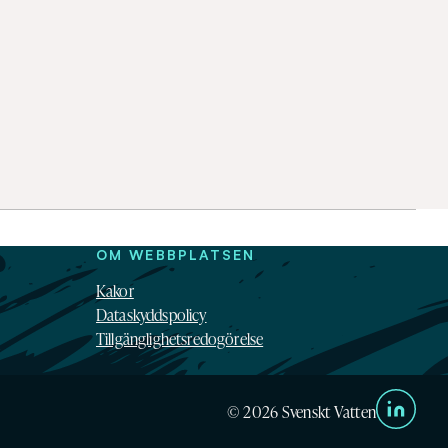
OM WEBBPLATSEN
Kakor
Dataskyddspolicy
Tillgänglighetsredogörelse
© 2026 Svenskt Vatten