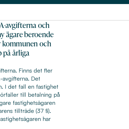
VA-avgifterna och
 ny ägare beroende
ller kommunen och
 på årliga
fterna. Finns det fler
-avgifterna. Det
 I det fall en fastighet
faller till betalning på
igare fastighetsägaren
rens tillträde (37 §).
fastighetsägaren har