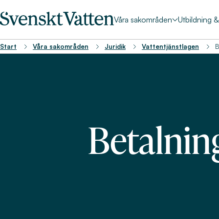
Våra sakområden
Utbildning 
Start
Våra sakområden
Juridik
Vattentjänstlagen
B
Betalning