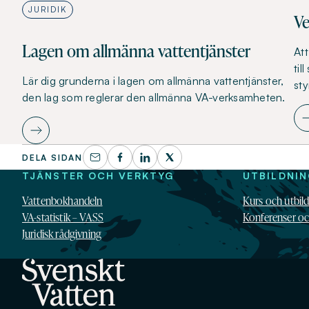
JURIDIK
Ve
Lagen om allmänna vattentjänster
At
til
Lär dig grunderna i lagen om allmänna vattentjänster,
sty
den lag som reglerar den allmänna VA-verksamheten.
DELA SIDAN
TJÄNSTER OCH VERKTYG
UTBILDNI
Vattenbokhandeln
Kurs och utbil
VA-statistik – VASS
Konferenser o
Juridisk rådgivning