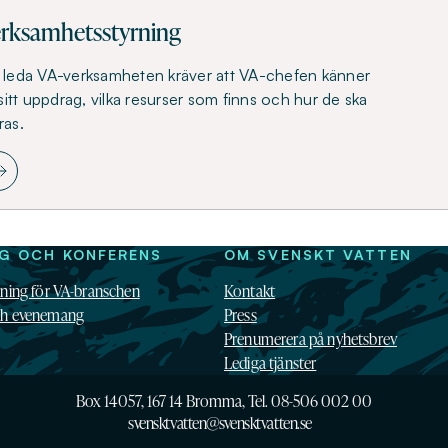
rksamhetsstyrning
t leda VA-verksamheten kräver att VA-chefen känner
l sitt uppdrag, vilka resurser som finns och hur de ska
ras.
NG OCH KONFERENS
OM SVENSKT VATTEN
dning för VA-branschen
Kontakt
ch evenemang
Press
Prenumerera på nyhetsbrev
Lediga tjänster
Box 14057, 167 14 Bromma, Tel. 08-506 002 00
svensktvatten@svensktvatten.se