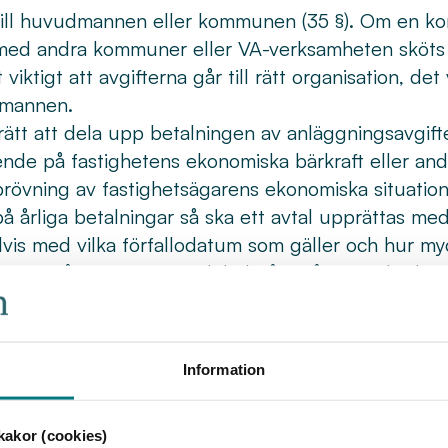
 till huvudmannen eller kommunen (35 §). Om en k
s med andra kommuner eller VA-verksamheten sköts
ktigt att avgifterna går till rätt organisation, det v
dmannen.
rätt att dela upp betalningen av anläggningsavgift
e på fastighetens ekonomiska bärkraft eller and
vning av fastighetsägarens ekonomiska situation o
på årliga betalningar så ska ett avtal upprättas med
vis med vilka förfallodatum som gäller och hur my
igt att få sin avgift uppdelad på tio år men det kan
mannen bestämmer. Huvudmannen har också rätt t
ill storleken på avgiften. Det kan exempelvis vara
agande eller andra saker av värde (36 §).
Information
akor (cookies)