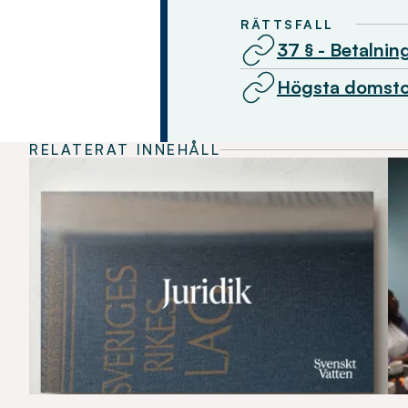
RÄTTSFALL
37 § - Betalnin
Högsta domsto
RELATERAT INNEHÅLL