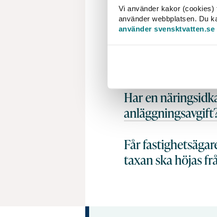
FRÅGOR OCH SVAR
Vi använder kakor (cookies) f
använder webbplatsen. Du kan 
använder svensktvatten.se
Hur långt tillbaka
Kan påminnelseavg
Har en näringsidkar
anläggningsavgift
Får fastighetsägar
taxan ska höjas frå