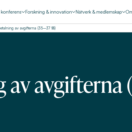
& konferens
Forskning & innovation
Nätverk & medlemskap
Om
etalning av avgifterna (35–37 §§)
 av avgifterna 