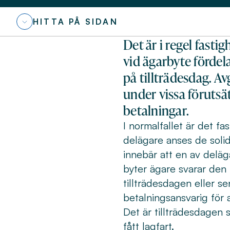
HITTA PÅ SIDAN
Det är i regel fast
vid ägarbyte fördel
på tillträdesdag. 
under vissa förutsä
betalningar.
I normalfallet är det fa
delägare anses de solid
innebär att en av deläga
byter ägare svarar den 
tillträdesdagen eller s
betalningsansvarig för a
Det är tillträdesdagen
fått lagfart.