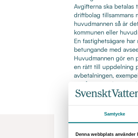
Avgifterna ska betalas
driftbolag tillsamman
huvudmannen så är det vi
kommunen eller huvu
En fastighetsägare har 
betungande med avseend
Huvudmannen gör en prö
en rätt till uppdelning 
avbetalningen, exempel
per år. Det är bara möjl
beroende på vad huvud
kan godtas med hänsyn t
bankgaranti, borgensåt
Samtycke
Denna webbplats använder k