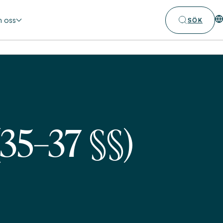
 oss
SÖK
(35–37 §§)