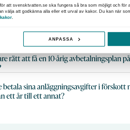
ör att svensktvatten.se ska fungera så bra som möjligt och för a
välja att godkänna alla eller ett urval av kakor. Du kan när so
 kakor
.
 i tiden kan huvudmannen kräva betalt av s
ift tas ut på påminnelsefaktura?
ANPASSA
e rätt att få en 10-årig avbetalningsplan på
?
e betala sina anläggningsavgifter i förskott 
n ett år till ett annat?