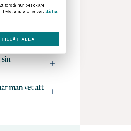
tt förstå hur besökare
m helst ändra dina val.
Så här
ina VA-kunder?
TILLÅT ALLA
 sin
när man vet att