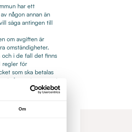
ommun har ett
 av någon annan än
ill säga antingen till
en om avgiften är
ra omständigheter.
ch i de fall det finns
 regler för
cket som ska betalas
 också vara kortare tid
ill en säkerhet som
 pantbrev i fastigheten,
Om