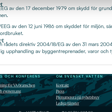
et
/EEG av den 17 december 1979 om skydd för grund
nen.
EEG av den 12 juni 1986 om skyddet för miljön, sär
jordbruket.
et
h rådets direktiv 2004/18/EG av den 31 mars 200
lig upphandling av byggentreprenader, varor och tj
NG OCH KONFERENS
OM SVENSKT VATTEN
dning för VA-branschen
Kontakt
ch evenemang
Press
Prenumerera på nyhetsbrev
Lediga tjänster