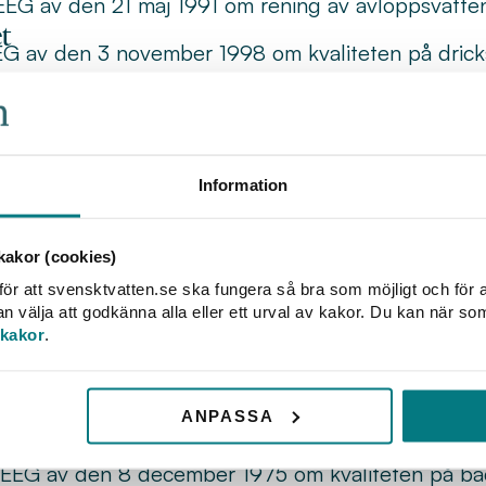
/EEG av den 21 maj 1991 om rening av avloppsvatte
et
EG av den 3 november 1998 om kvaliteten på drick
ivet
h rådets direktiv 2007/60/EG av den 23 oktober
vämningsrisker.
h rådets direktiv 2008/56/EG av den 17 juni 2008
Information
tgärder på havsmiljöpolitikens område.
rektivet (prioämnesdirektivet)
h rådets direktiv 2008/105/EG av den 16 decemb
akor (cookies)
nom vattenpolitikens område och senare upphävande
ör att svensktvatten.se ska fungera så bra som möjligt och för a
välja att godkänna alla eller ett urval av kakor. Du kan när so
G, 84/491/EEG och 86/280/EEG, samt om ändring 
 kakor
.
00/60/EG.
nsekvensbeskrivning
h rådets direktiv 2011/92/EU av den 13 december
ANPASSA
issa offentliga och privata projekt. Se även direkti
/EEG av den 8 december 1975 om kvaliteten på ba