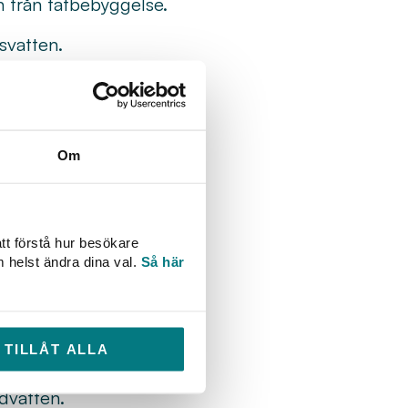
n från tätbebyggelse.
svatten.
 2007 om bedömning
 om upprättande av en
Om
er 2008 om
 av rådets direktiv
tt förstå hur besökare
m helst ändra dina val.
Så här
av Europaparlamentets
 2011 om bedömning av
TILLÅT ALLA
v 1985/337/EEG ovan.
dvatten.