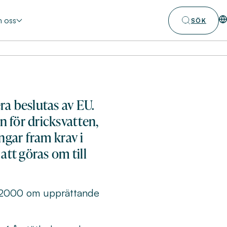
 oss
SÖK
ra beslutas av EU.
n för dricksvatten,
ngar fram krav i
att göras om till
r 2000 om upprättande