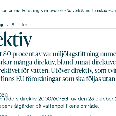
& konferens
Forskning & innovation
Nätverk & medlemskap
Om
ng
EU-direktiv
ektiv
t 80 procent av vår miljölagstiftning nume
kar många direktiv, bland annat direktive
ktivet för vatten. Utöver direktiv, som tvi
 finns EU-förordningar som ska följas utan 
tten
h rådets direktiv 2000/60/EG av den 23 oktobe
pens åtgärder på vattenpolitikens område.