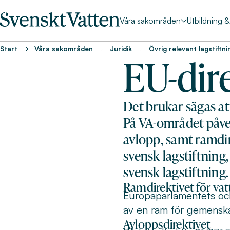
Våra sakområden
Utbildning 
Start
Våra sakområden
Juridik
Övrig relevant lagstiftni
EU-dir
Det brukar sägas at
På VA-området påver
avlopp, samt ramdire
svensk lagstiftning,
svensk lagstiftning.
Ramdirektivet för va
Europaparlamentets oc
av en ram för gemenska
Avloppsdirektivet