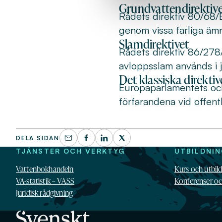
Grundvattendirektiv
Rådets direktiv 80/68
genom vissa farliga äm
Slamdirektivet
Rådets direktiv 86/278/
avloppsslam används i 
Det klassiska direktiv
Europaparlamentets oc
förfarandena vid offent
DELA SIDAN
TJÄNSTER OCH VERKTYG
UTBILDNI
Vattenbokhandeln
Kurs och utbil
VA-statistik – VASS
Konferenser o
Juridisk rådgivning