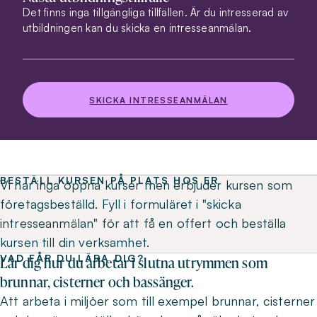
Det finns inga tillgängliga tillfällen. Är du intresserad av
utbildningen kan du skicka en intresseanmälan.
SKICKA INTRESSEANMÄLAN
BESTÄLL KURSEN PÅ PLATS HOS ER
Vi har inga öppna kurser men erbjuder kursen som
företagsbeställd. Fyll i formuläret i "skicka
intresseanmälan" för att få en offert och beställa
kursen till din verksamhet.
VAD FÅR DU LÄRA DIG?
Lär dig hur du arbetar i slutna utrymmen som
brunnar, cisterner och bassänger.
Att arbeta i miljöer som till exempel brunnar, cisterner