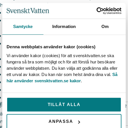
högst 8 deltagare på kursen.
Lagar och normer
Risker i slutna utrymmen och speciella regler för
Samtycke
Information
Om
denna typ av arbete
Gaser och gasvarnare
Användning av personlig skyddsutrustning.
Denna webbplats använder kakor (cookies)
Användning av tripod, Davit, mm
Vi använder kakor (cookies) för att svensktvatten.se ska
Arbetsplanering
fungera så bra som möjligt och för att förstå hur besökare
Säkra arbetsmetoder
använder webbplatsen. Du kan välja att godkänna alla eller
Ergonomi
ett urval av kakor. Du kan när som helst ändra dina val.
Så
här använder svensktvatten.se kakor
.
Räddningsplan
Kommunikation i slutna utrymmen
Upphissning och nedfirning vid räddning
FÖRDJUPA DINA KUNSKAPER
TILLÅT ALLA
För dig som vill fördjupa dina kunskaper inom området
är
Slutet utrymme & fallskydd fortsättning
ett naturligt
nästa steg.
ANPASSA
FÖR VEM PASSAR UTBILDNINGEN?