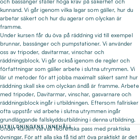
och bassänger ställer höga krav på säkerhet och
kunnand. Vi går igenom vilka lagar som gäller, hur du
arbetar säkert och hur du agerar om olyckan är
framme.
Under kursen får du öva på räddning vid till exempel
brunnar, bassänger och pumpstationer. Vi använder
oss av tripoder, davitarmar, vinschar och
räddningsblock. Vi går också igenom de regler och
författningar som gäller arbete i slutna utrymmen. Vi
lär ut metoder för att jobba maximalt säkert samt hur
räddning skall ske om olyckan ändå är framme. Arbete
med tripoder, Davitarmar, vinschar, gasvarnare och
räddningsblock ingår i utbildningen. Eftersom fallrisker
ofta uppstår vid arbete i slutna utrymmen ingår
grundläggande fallskyddsutbildning i denna utbildning.
UTBILDNINGENS INNEHÅLL
Under kursen varvas teoretiska pass med praktiska
övningar. För att alla ska få tid att öva praktiskt är det