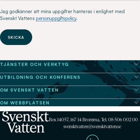
Jag godkänner att mina uppgifter hanteras i enlighet med
Svenskt Vattens
personuppgiftspolicy
.
SKICKA
TJÄNSTER OCH VERKTYG
UTBILDNING OCH KONFERENS
OM SVENSKT VATTEN
OM WEBBPLATSEN
Box 14057, 167 14 Bromma, Tel. 08-506 002 00
svensktvatten@svensktvatten.se