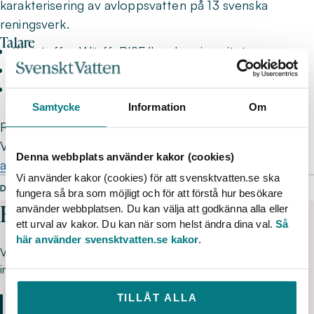
karakterisering av avloppsvatten på 13 svenska
reningsverk.
Talare
Christoffer Wärff, RISE/Lunds universitet
Ted Lundwall, Käppalaförbundet
Erik Lindblom, IVL/Lunds universitet
Samtycke
Information
Om
Rapporten är tillgänglig för kostnadsfri nedladdning i
Vattenbokhandeln:
Karakterisering av kommunalt
Denna webbplats använder kakor (cookies)
avloppsvatten för processmodellering och design
Vi använder kakor (cookies) för att svensktvatten.se ska
DELA SIDAN
fungera så bra som möjligt och för att förstå hur besökare
Har du frågor?
använder webbplatsen. Du kan välja att godkänna alla eller
ett urval av kakor. Du kan när som helst ändra dina val.
Så
här använder svensktvatten.se kakor
.
Välkommen att kontakta oss kring deltagaranmälan och
innehåll. Ring 08-506 002 00 eller skicka oss din fråga här.
TILLÅT ALLA