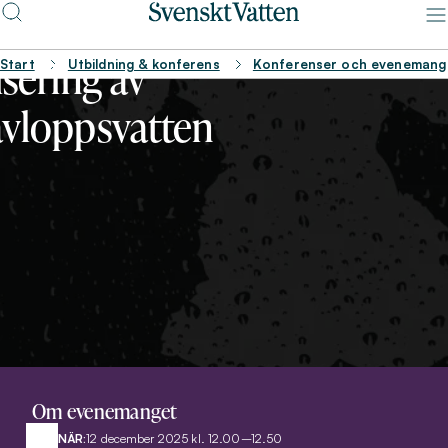
arium:
sering av
Start
Utbildning & konferens
Konferenser och evenemang
vloppsvatten
Om evenemanget
NÄR:
12 december 2025 kl. 12.00–12.50