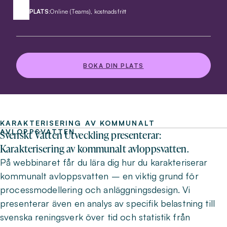
PLATS:
Online (Teams), kostnadsfritt
BOKA DIN PLATS
KARAKTERISERING AV KOMMUNALT
AVLOPPSVATTEN
Svenskt Vatten Utveckling presenterar:
Karakterisering av kommunalt avloppsvatten.
På webbinaret får du lära dig hur du karakteriserar
kommunalt avloppsvatten – en viktig grund för
processmodellering och anläggningsdesign. Vi
presenterar även en analys av specifik belastning till
svenska reningsverk över tid och statistik från