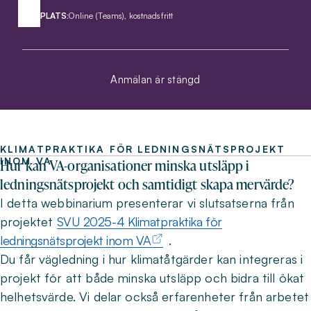
PLATS:
Online (Teams), kostnadsfritt
Anmälan är stängd
KLIMATPRAKTIKA FÖR LEDNINGSNÄTSPROJEKT
INOM VA
Hur kan VA-organisationer minska utsläpp i
ledningsnätsprojekt och samtidigt skapa mervärde?
I detta webbinarium presenterar vi slutsatserna från
projektet
SVU 2025-4 Klimatpraktika för
ledningsnätsprojekt inom VA
.
Du får vägledning i hur klimatåtgärder kan integreras i
projekt för att både minska utsläpp och bidra till ökat
helhetsvärde. Vi delar också erfarenheter från arbetet