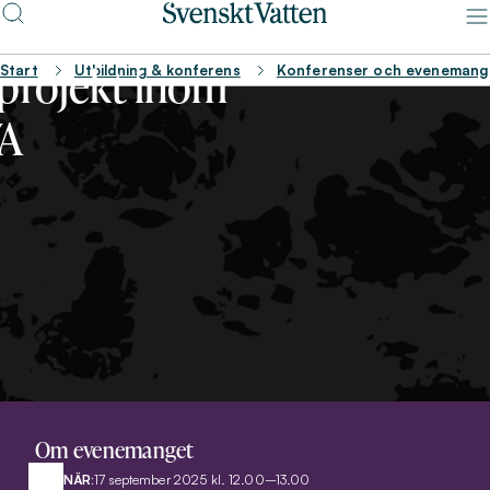
ktika för
projekt inom
Start
Utbildning & konferens
Konferenser och evenemang
A
Om evenemanget
NÄR:
17 september 2025 kl. 12.00–13.00