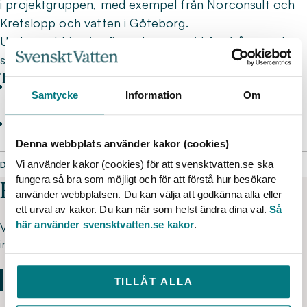
i projektgruppen, med exempel från Norconsult och
Kretslopp och vatten i Göteborg.
Under webbinariet finns det även tid för frågor och
svar.
Talare
Theo Voulgaridis, uppdragsledare Vatten och klimat,
Samtycke
Information
Om
Norconsult
Sessan Ramstedt, miljösamordnare, Kretslopp och
vatten, Göteborgs Stad
Denna webbplats använder kakor (cookies)
Vi använder kakor (cookies) för att svensktvatten.se ska
DELA SIDAN
fungera så bra som möjligt och för att förstå hur besökare
Har du frågor?
använder webbplatsen. Du kan välja att godkänna alla eller
ett urval av kakor. Du kan när som helst ändra dina val.
Så
här använder svensktvatten.se kakor
.
Välkommen att kontakta oss kring deltagaranmälan och
innehåll. Ring 08-506 002 00 eller skicka oss din fråga här.
TILLÅT ALLA