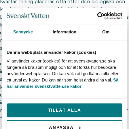
Kvartär rening placeras ofta efter den biologiska och
kemiska rening som är viktig för kväve, fosfor och
BOD. Hur processerna för standardparametrarna drivs
kommer att påverka resultat och miljöprestanda för
den kvartära reningen. Samtidigt kommer vissa
Samtycke
Information
Om
metoder för kvartär rening att ha effekt på
standardparametrarna. Projektets syfte är att
Denna webbplats använder kakor (cookies)
förbättra reningsverkens möjligheter att välja hållbara
Vi använder kakor (cookies) för att svensktvatten.se ska
och kostnadseffektiva lösningar när kvartär rening
fungera så bra som möjligt och för att förstå hur besökare
införs samtidigt som kraven på befintliga parametrar
använder webbplatsen. Du kan välja att godkänna alla eller
skärps. Projektet har två mål; dels att beskriva och
ett urval av kakor. Du kan när som helst ändra dina val.
Så
kvantifiera hur metoderna för kvartär rening påverkar
här använder svensktvatten.se kakor
.
avskiljningen av kväve, fosfor och BOD, dels att
identifiera synergier och motsättningar mellan kvartär
rening och processerna för att uppfylla utsläppsvillkor
TILLÅT ALLA
för standardparametrarna.
ANPASSA