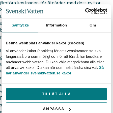
jämföra kostnaden för åtgärder med dess nyttor.
Syftet med detta projekt är att ta fram och för VA-
branschen tillgängliggöra information om de nyttor
som förbättringsåtgärder ger upphov till. Resultaten
Samtycke
Information
Om
baseras delvis på information som samlats in i
projektet WaterPlan, finansierat av Formas.
Denna webbplats använder kakor (cookies)
I WaterPlan har en nationell betalningsviljestudie
Vi använder kakor (cookies) för att svensktvatten.se ska
fungera så bra som möjligt och för att förstå hur besökare
genomförts där människor med kommunalt vatten
använder webbplatsen. Du kan välja att godkänna alla eller
uppskattat vad de skulle vara villiga att betala för att
ett urval av kakor. Du kan när som helst ändra dina val.
Så
undvika olika typer av störningar i
här använder svensktvatten.se kakor
.
dricksvattenförsörjningen (inget
drickvattenlevererans, kokningsrekommendation, och
vattenbrist) under olika lång tid (dygn till månader).
TILLÅT ALLA
Resultaten innefattar också information om de
svarandes kunskap om vattenförsörjningen, den egna
ANPASSA
användningen, i vilken utsträckning man dricker