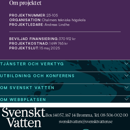
Om projektet
PROJEKTNUMMER:
23-105
ORGANISATION:
Chalmers tekniska högskola
PROJEKTLEDARE:
Andreas Lindhe
BEVILJAD FINANSIERING:
370 912 kr
PROJEKTKOSTNAD:
1 699 765 kr
PROJEKTSLUT:
15 maj 2025
TJÄNSTER OCH VERKTYG
UTBILDNING OCH KONFERENS
OM SVENSKT VATTEN
OM WEBBPLATSEN
Box 14057, 167 14 Bromma, Tel. 08-506 002 00
svensktvatten@svensktvatten.se