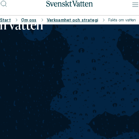
m vatten
Start
Om oss
Verksamhet och strategi
Fakta om vatten