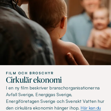
FILM OCH BROSCHYR
Cirkulär ekonomi
I en ny film beskriver branschorganisationerna
Avfall Sverige, Energigas Sverige,
Energiföretagen Sverige och Svenskt Vatten hur
den cirkulära ekonomin hänger ihop.
Här kan du