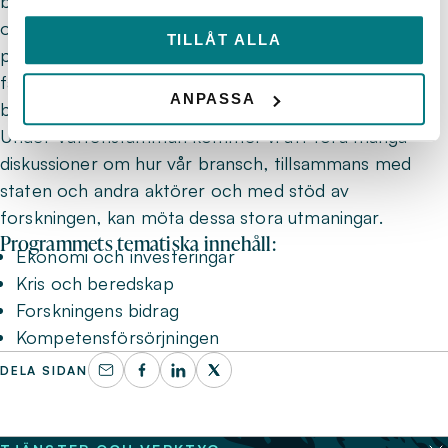
belysa en del av dessa målkonflikter men vi kommer
också att försöka ge fakta, stöd och underlag för
TILLÅT ALLA
politiskt förtroendevalda och tjänstemän att kunna
fatta kloka, långsiktiga och ibland även smärtsamma
ANPASSA
beslut.
Under Vattenstämman kommer vi att föra många
diskussioner om hur vår bransch, tillsammans med
staten och andra aktörer och med stöd av
forskningen, kan möta dessa stora utmaningar.
Programmets tematiska innehåll:
Ekonomi och investeringar
Kris och beredskap
Forskningens bidrag
Kompetensförsörjningen
DELA SIDAN