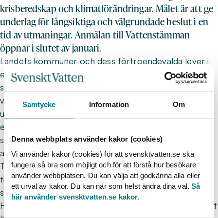
krisberedskap och klimatförändringar. Målet är att ge
underlag för långsiktiga och välgrundade beslut i en
tid av utmaningar. Anmälan till Vattenstämman
öppnar i slutet av januari.
Landets kommuner och dess förtroendevalda lever i
en delvis ny tid med hög inflation, höga räntor och
stigande arbetslöshet. Detta påverkar även Sveriges
vattenförsörjning och samtidigt finns det stora
Samtycke
Information
Om
utmaningar i form av gigantiska investeringsbehov,
eskalerande klimatförändringar och försämrat
säkerhetsläge. Målkonflikterna är många och behovet
Denna webbplats använder kakor (cookies)
av prioriteringar större än någonsin.
Vi använder kakor (cookies) för att svensktvatten.se ska
fungera så bra som möjligt och för att förstå hur besökare
Trots de rådande förhållandena finns det ljuspunkter i
använder webbplatsen. Du kan välja att godkänna alla eller
tillvaron och en av dem är 2024 års Vattenstämma,
ett urval av kakor. Du kan när som helst ändra dina val.
Så
som arrangeras i maj med Kungsbacka, Mölndal och
här använder svensktvatten.se kakor
.
Härryda kommuner som värdar. Vi kommer förstås att