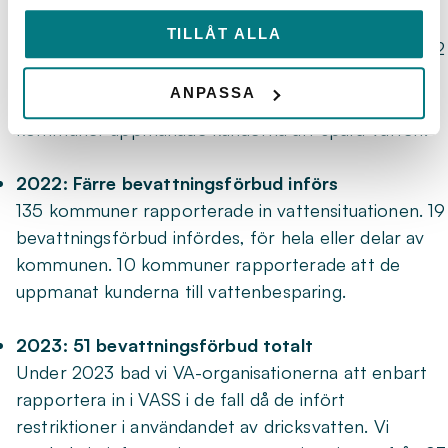
148 kommuner rapporterade sin vattensituation. Av
TILLÅT ALLA
dessa införde 31 bevattningsförbud samtidigt som 12
kommuner rapporterade in att de haft
ANPASSA
bevattningsförbud i en mindre del av kommunen. 21
kommuner uppmanade kunderna att spara vatten.
2022: Färre bevattningsförbud införs
135 kommuner rapporterade in vattensituationen. 19
bevattningsförbud infördes, för hela eller delar av
kommunen. 10 kommuner rapporterade att de
uppmanat kunderna till vattenbesparing.
2023: 51 bevattningsförbud totalt
Under 2023 bad vi VA-organisationerna att enbart
rapportera in i VASS i de fall då de infört
restriktioner i användandet av dricksvatten. Vi