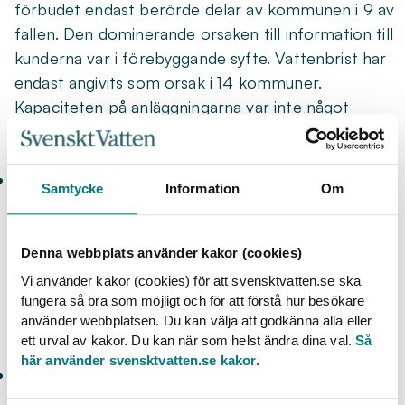
förbudet endast berörde delar av kommunen i 9 av
fallen. Den dominerande orsaken till information till
kunderna var i förebyggande syfte. Vattenbrist har
endast angivits som orsak i 14 kommuner.
Kapaciteten på anläggningarna var inte något
problem under 2019.
2020: 42 kommuner inför bevattningsförbud
Samtycke
Information
Om
178 kommuner rapporterade in sin vattensituation.
Av dessa hade 42 infört bevattningsförbud och 43
uppmanat till vattenbesparing. Orsakerna uppgavs
Denna webbplats använder kakor (cookies)
vara vattenbrist i 13 fall, kapacitetsproblem i 7 fall,
Vi använder kakor (cookies) för att svensktvatten.se ska
hög förbrukning i 40 fall och förebyggande syfte i
fungera så bra som möjligt och för att förstå hur besökare
använder webbplatsen. Du kan välja att godkänna alla eller
36 fall.
ett urval av kakor. Du kan när som helst ändra dina val.
Så
här använder svensktvatten.se kakor
.
2021: 43 kommuner inför helt eller delvis
bevattningsförbud