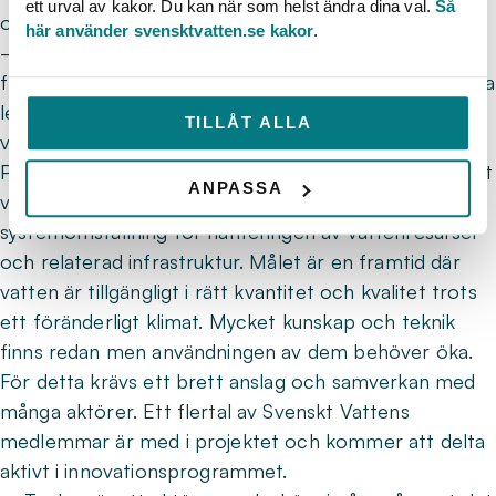
ett urval av kakor. Du kan när som helst ändra dina val.
Så
och Vinnova sitt beslut om att bevilja ansökan.
här använder svensktvatten.se kakor
.
– Det är en fantastisk chans att få utveckla
framtidens innovativa lösningar tillsammans med andra
ledande aktörer med ett gemensamt intresse för
TILLÅT ALLA
vatten, säger Svenskt Vattens vd Pär Dalhielm.
Programmet har som vision att åstadkomma ”Hållbart
ANPASSA
vatten för alla till 2050” och ska åstadkomma en
systemomställning för hanteringen av vattenresurser
och relaterad infrastruktur. Målet är en framtid där
vatten är tillgängligt i rätt kvantitet och kvalitet trots
ett föränderligt klimat. Mycket kunskap och teknik
finns redan men användningen av dem behöver öka.
För detta krävs ett brett anslag och samverkan med
många aktörer. Ett flertal av Svenskt Vattens
medlemmar är med i projektet och kommer att delta
aktivt i innovationsprogrammet.