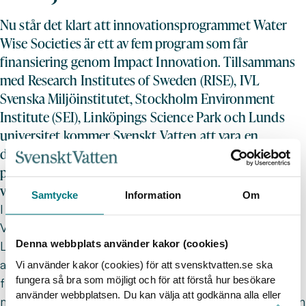
Nu står det klart att innovationsprogrammet Water
Wise Societies är ett av fem program som får
finansiering genom Impact Innovation. Tillsammans
med Research Institutes of Sweden (RISE), IVL
Svenska Miljöinstitutet, Stockholm Environment
Institute (SEI), Linköpings Science Park och Lunds
universitet kommer Svenskt Vatten att vara en
drivande aktör. Även ett flertal medlemmar ingår i
programmet som syftar till att åstadkomma hållbart
vatten för alla.
Samtycke
Information
Om
I mitten av september förra året lämnade Svenskt
Vatten, RISE, IVL Svenska Miljöinstitutet, SEI,
Denna webbplats använder kakor (cookies)
Linköpings Science Park och Lunds universitet in en
ansökan om medel till ett programkontor för en ny
Vi använder kakor (cookies) för att svensktvatten.se ska
fungera så bra som möjligt och för att förstå hur besökare
flerårig innovationsplattform, kallad WAVE. I dag
använder webbplatsen. Du kan välja att godkänna alla eller
meddelade finansiärerna FORMAS, Energimyndigheten