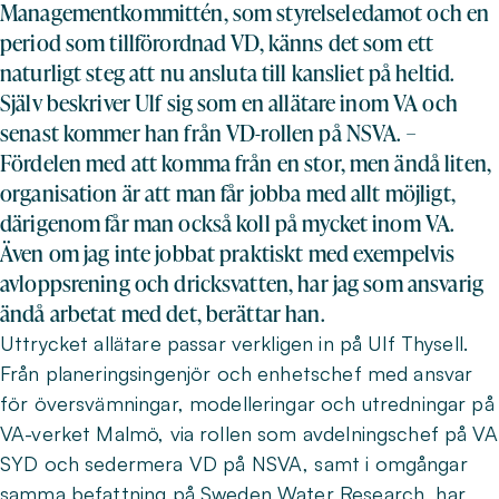
Managementkommittén, som styrelseledamot och en
period som tillförordnad VD, känns det som ett
naturligt steg att nu ansluta till kansliet på heltid.
Själv beskriver Ulf sig som en allätare inom VA och
senast kommer han från VD-rollen på NSVA. –
Fördelen med att komma från en stor, men ändå liten,
organisation är att man får jobba med allt möjligt,
därigenom får man också koll på mycket inom VA.
Även om jag inte jobbat praktiskt med exempelvis
avloppsrening och dricksvatten, har jag som ansvarig
ändå arbetat med det, berättar han.
Uttrycket allätare passar verkligen in på Ulf Thysell.
Från planeringsingenjör och enhetschef med ansvar
för översvämningar, modelleringar och utredningar på
VA-verket Malmö, via rollen som avdelningschef på VA
SYD och sedermera VD på NSVA, samt i omgångar
samma befattning på Sweden Water Research, har