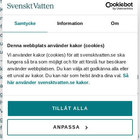
framöver, fortsätter han.
Klimatförändringarna och den anpassning som, inte
minst, VA-sektorn måste göra för att bemöta de nya
Samtycke
Information
Om
förutsättningarna är ingen ny problematik. Tvärtemot,
det är en fråga som diskuterats och arbetats med
under lång tid. Trots det kvarstår fortfarande stora
Denna webbplats använder kakor (cookies)
utmaningar.
Vi använder kakor (cookies) för att svensktvatten.se ska
– Vi som jobbar med VA har jobbat med
fungera så bra som möjligt och för att förstå hur besökare
klimatanpassning i 25 år. Jag upplever att de flesta
använder webbplatsen. Du kan välja att godkänna alla eller
ett urval av kakor. Du kan när som helst ändra dina val.
Så
kommuner är ganska bra på planeringen och att se till
här använder svensktvatten.se kakor
.
att det finns plats för vattnet, men frågan är vad vi
gör i de riktigt svåra frågorna – som torka, höjning av
havsnivåer och skyfall, säger Ulf.
TILLÅT ALLA
Vidare menar han att det krävs tydlig planering – att
genomföra den nödvändiga anpassningen till ett
förändrat klimat tar tid och resurser, därför blir
ANPASSA
långsiktighet ett måste. Generellt ser Ulf problematik i