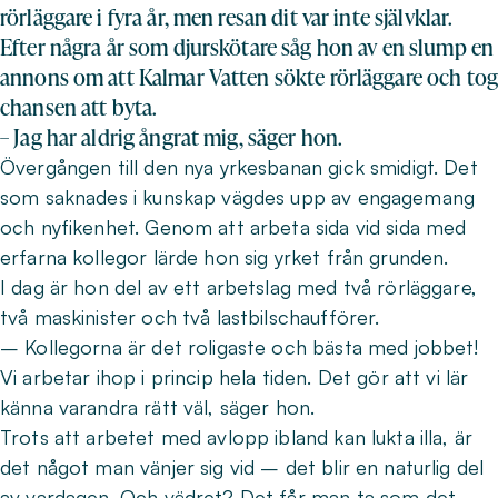
rörläggare i fyra år, men resan dit var inte självklar.
Efter några år som djurskötare såg hon av en slump en
annons om att Kalmar Vatten sökte rörläggare och tog
chansen att byta.
– Jag har aldrig ångrat mig, säger hon.
Övergången till den nya yrkesbanan gick smidigt. Det
som saknades i kunskap vägdes upp av engagemang
och nyfikenhet. Genom att arbeta sida vid sida med
erfarna kollegor lärde hon sig yrket från grunden.
I dag är hon del av ett arbetslag med två rörläggare,
två maskinister och två lastbilschaufförer.
– Kollegorna är det roligaste och bästa med jobbet!
Vi arbetar ihop i princip hela tiden. Det gör att vi lär
känna varandra rätt väl, säger hon.
Trots att arbetet med avlopp ibland kan lukta illa, är
det något man vänjer sig vid – det blir en naturlig del
av vardagen. Och vädret? Det får man ta som det