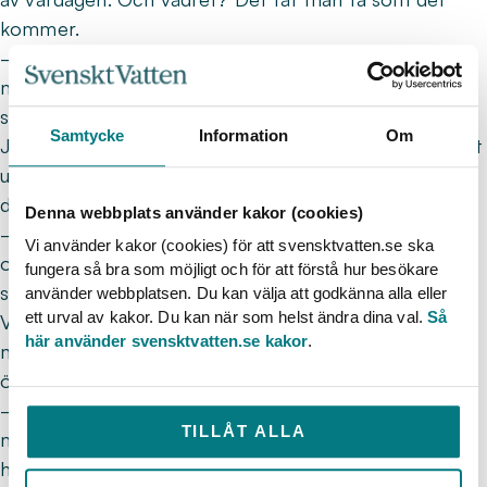
kommer.
– Vi jobbar alltid utomhus – på gott och ont. Men
mest gott! Jag tycker oftast det är skönt att vara ute,
säger Malin.
Samtycke
Information
Om
Jobbet kan innehålla tunga moment. Vissa är svåra att
undvika, men tack vare den tekniska utvecklingen blir
de riktigt tunga uppgifterna allt färre.
Denna webbplats använder kakor (cookies)
– Jag önskar att vi hade fler batteridrivna maskiner
Vi använder kakor (cookies) för att svensktvatten.se ska
och paddor. De vanliga kan vara ganska otympliga,
fungera så bra som möjligt och för att förstå hur besökare
särskilt för mig som är ganska nätt, säger hon.
använder webbplatsen. Du kan välja att godkänna alla eller
ett urval av kakor. Du kan när som helst ändra dina val.
Så
VA-branschen har utmaningar med att locka nya
här använder svensktvatten.se kakor
.
medarbetare. Malin tycker att fler borde få upp
ögonen för yrket – särskilt ungdomar.
– Jag kan absolut rekommendera jobbet, särskilt om
TILLÅT ALLA
man är intresserad av hur livsmedel produceras och
hur viktiga våra system är för samhället.