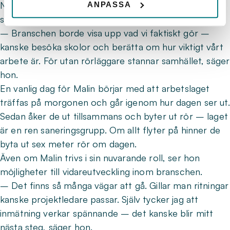
Nyckeln, menar hon, är att väcka intresse redan i
ANPASSA
skolan.
– Branschen borde visa upp vad vi faktiskt gör –
kanske besöka skolor och berätta om hur viktigt vårt
arbete är. För utan rörläggare stannar samhället, säger
hon.
En vanlig dag för Malin börjar med att arbetslaget
träffas på morgonen och går igenom hur dagen ser ut.
Sedan åker de ut tillsammans och byter ut rör – laget
är en ren saneringsgrupp. Om allt flyter på hinner de
byta ut sex meter rör om dagen.
Även om Malin trivs i sin nuvarande roll, ser hon
möjligheter till vidareutveckling inom branschen.
– Det finns så många vägar att gå. Gillar man ritningar
kanske projektledare passar. Själv tycker jag att
inmätning verkar spännande – det kanske blir mitt
nästa steg, säger hon.