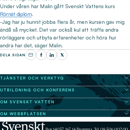
Under våren har Malin gått Svenskt Vattens kurs
Rörnät diplom
.
-Jag har ju hunnit jobba flera år, men kursen gav mig
ändå så mycket. Det var också kul att träffa andra
rörläggare och utbyta erfarenheter och höra hur
andra har det, säger Malin.
DELA SIDAN
TJÄNSTER OCH VERKTYG
UTBILDNING OCH KONFERENS
OM SVENSKT VATTEN
OM WEBBPLATSEN
Box 14057, 167 14 Bromma, Tel. 08-506 002 00