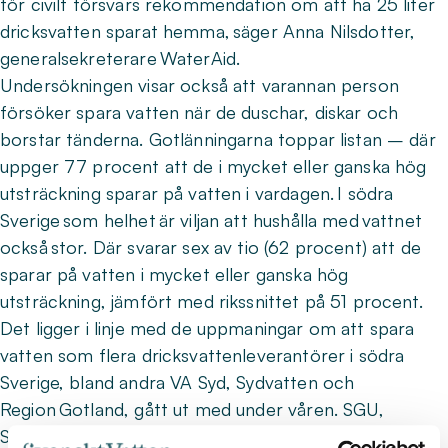
för civilt försvars rekommendation om att ha 25 liter
dricksvatten sparat hemma, säger Anna Nilsdotter,
generalsekreterare WaterAid.
Undersökningen visar också att varannan person
försöker spara vatten när de duschar, diskar och
borstar tänderna. Gotlänningarna toppar listan – där
uppger 77 procent att de i mycket eller ganska hög
utsträckning sparar på vatten i vardagen. I södra
Sverige som helhet är viljan att hushålla med vattnet
också stor. Där svarar sex av tio (62 procent) att de
sparar på vatten i mycket eller ganska hög
utsträckning, jämfört med rikssnittet på 51 procent.
Det ligger i linje med de uppmaningar om att spara
vatten som flera dricksvattenleverantörer i södra
Sverige, bland andra VA Syd, Sydvatten och
Region Gotland, gått ut med under våren. SGU,
Sveriges geologiska undersökning, varnar också för