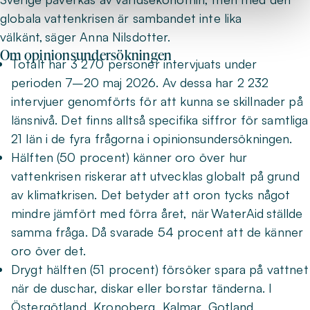
globala vattenkrisen är sambandet inte lika
välkänt, säger Anna Nilsdotter.
Om opinionsundersökningen
Totalt har 3 270 personer intervjuats under
perioden 7–20 maj 2026. Av dessa har 2 232
intervjuer genomförts för att kunna se skillnader på
länsnivå. Det finns alltså specifika siffror för samtliga
21 län i de fyra frågorna i opinionsundersökningen.
Hälften (50 procent) känner oro över hur
vattenkrisen riskerar att utvecklas globalt på grund
av klimatkrisen. Det betyder att oron tycks något
mindre jämfört med förra året, när WaterAid ställde
samma fråga. Då svarade 54 procent att de känner
oro över det.
Drygt hälften (51 procent) försöker spara på vattnet
när de duschar, diskar eller borstar tänderna. I
Östergötland, Kronoberg, Kalmar, Gotland,