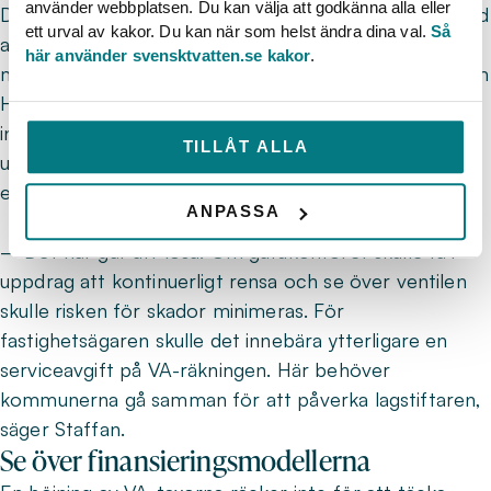
använder webbplatsen. Du kan välja att godkänna alla eller
Det nuvarande regelverket tillåter inte backventiler vid
ett urval av kakor. Du kan när som helst ändra dina val.
Så
anslutningspunkt, med motiveringen att det strider
här använder svensktvatten.se kakor
.
mot kommunallagens likställighetsprincip. I länder som
Holland och Tyskland har en backventil sedan länge
installerats i samband med anslutningspunkten vid
TILLÅT ALLA
utsatta fastigheter, kanske är Sverige redo att följa
efter.
ANPASSA
– Det här går att lösa! Om gatukontoret skulle få i
uppdrag att kontinuerligt rensa och se över ventilen
skulle risken för skador minimeras. För
fastighetsägaren skulle det innebära ytterligare en
serviceavgift på VA-räkningen. Här behöver
kommunerna gå samman för att påverka lagstiftaren,
säger Staffan.
Se över finansieringsmodellerna