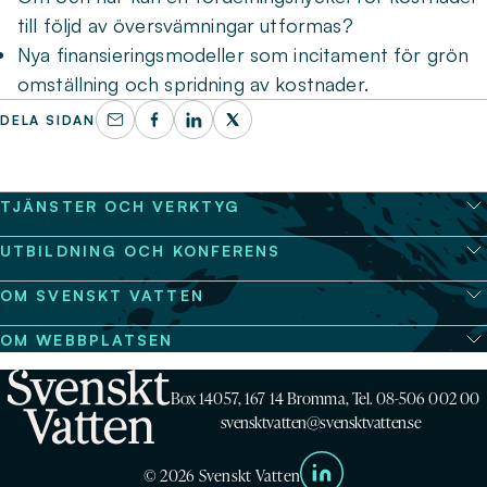
till följd av översvämningar utformas?
Nya finansieringsmodeller som incitament för grön
omställning och spridning av kostnader.
DELA SIDAN
TJÄNSTER OCH VERKTYG
UTBILDNING OCH KONFERENS
OM SVENSKT VATTEN
OM WEBBPLATSEN
Box 14057, 167 14 Bromma, Tel. 08-506 002 00
svensktvatten@svensktvatten.se
© 2026 Svenskt Vatten