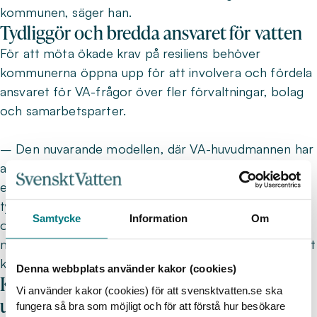
kommunen, säger han.
Tydliggör och bredda ansvaret för vatten
För att möta ökade krav på resiliens behöver
kommunerna öppna upp för att involvera och fördela
ansvaret för VA-frågor över fler förvaltningar, bolag
och samarbetsparter.
– Den nuvarande modellen, där VA-huvudmannen har
allt ansvar för vattnet när det regnar, är förlegad. Till
exempel kan plan- och exploateringskontoret få ett
tydligare uppdrag att planera för vattenavrinning och
Samtycke
Information
Om
omledning av vatten även vid förtätning av befintliga
miljöer och andra miljöanpassningar, och gatukontoret
kan utöka sitt serviceuppdrag, säger Staffan.
Denna webbplats använder kakor (cookies)
Kräv översyn av regelverk och följ
Vi använder kakor (cookies) för att svensktvatten.se ska
utvecklingen i övriga Europa
fungera så bra som möjligt och för att förstå hur besökare